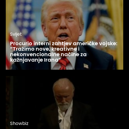
Svijet
Procurio interni zahtjev američke vojske:
“Tražimo nove, kreativne i
nekonvencionalne načine za
kažnjavanje Irana”
Showbiz