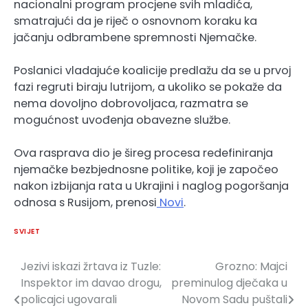
nacionalni program procjene svih mladića,
smatrajući da je riječ o osnovnom koraku ka
jačanju odbrambene spremnosti Njemačke.
Poslanici vladajuće koalicije predlažu da se u prvoj
fazi regruti biraju lutrijom, a ukoliko se pokaže da
nema dovoljno dobrovoljaca, razmatra se
mogućnost uvođenja obavezne službe.
Ova rasprava dio je šireg procesa redefiniranja
njemačke bezbjednosne politike, koji je započeo
nakon izbijanja rata u Ukrajini i naglog pogoršanja
odnosa s Rusijom, prenosi
Novi
.
SVIJET
Jezivi iskazi žrtava iz Tuzle:
Grozno: Majci
Navigacija
Inspektor im davao drogu,
preminulog dječaka u
članaka
policajci ugovarali
Novom Sadu puštali