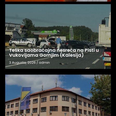
Crna hronika
Teška saobraćajna nesreća na Pisti u
Vukovijama Gornjim (Kalesija)
3 Augusta, 2026
/
admin