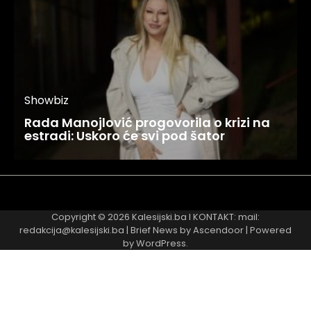
Showbiz
Rada Manojlović progovorila o krizi na
estradi: Uskoro će svi pod šator
Najnovije
Najčitanije
Copyright © 2026
Kalesijski.ba
I KONTAKT: mail:
redakcija@kalesijski.ba | Brief News by
Ascendoor
| Powered
by
WordPress
.