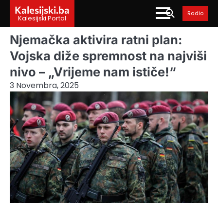
Skip
Kalesijski.ba
Radio
to
Kalesijski Portal
content
Njemačka aktivira ratni plan:
Vojska diže spremnost na najviši
nivo – „Vrijeme nam ističe!“
3 Novembra, 2025