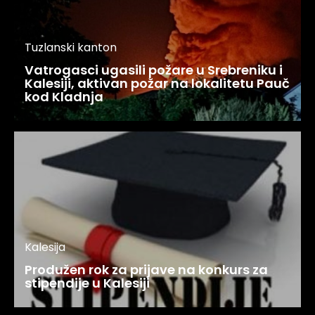
Tuzlanski kanton
Vatrogasci ugasili požare u Srebreniku i
Kalesiji, aktivan požar na lokalitetu Pauč
kod Kladnja
Kalesija
Produžen rok za prijave na konkurs za
stipendije u Kalesiji