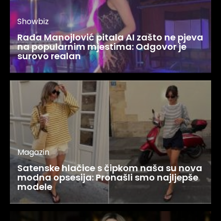
Showbiz
Rada Manojlović pitala AI zašto ne pjeva
na popularnim mjestima: Odgovor je
surovo realan
Magazin
Satenske hlačice s čipkom naša su nova
modna opsesija: Pronašli smo najljepše
modele