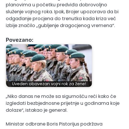
planovima u početku predviđa dobrovoljno
služenje vojnog roka. Ipak, Brojer upozorava da bi
odgađanje procjena do trenutka kada kriza već
izbije značilo „gubljenje dragocjenog vremena“.
Povezano:
Uveden obavezan vojni rok za žene!
„Niko danas ne može sa sigurnošću reći kako će
izgledati bezbjednosne prijetnje u godinama koje
dolaze“, istakao je general.
Ministar odbrane Boris Pistorijus podržava