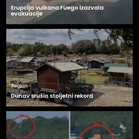
Erupcija vulkana Fuego izazvala
evakuacije
Region
Dunav srušio stoljetni rekord