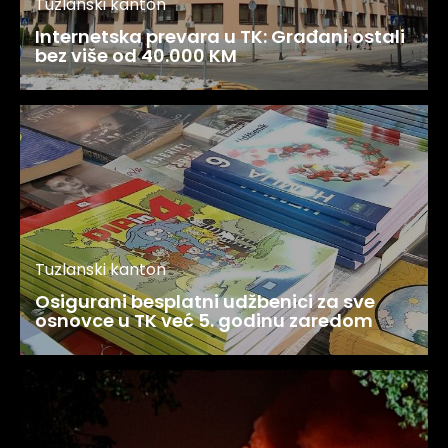
Tuzlanski kanton
Internetska prevara u TK: Građani ostali
bez više od 40.000 KM
Tuzlanski kanton
Osigurani besplatni udžbenici za sve
osnovce u TK već 5. godinu zaredom