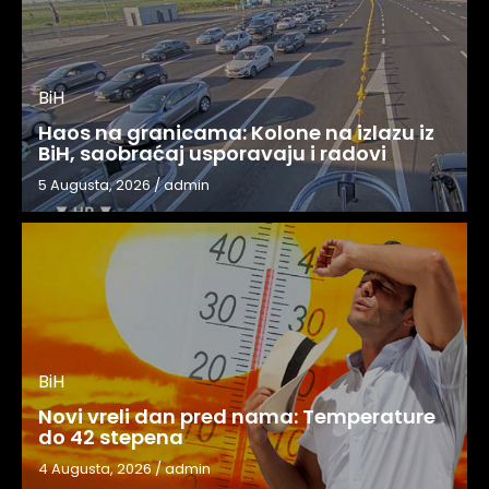
BiH
Haos na granicama: Kolone na izlazu iz
BiH, saobraćaj usporavaju i radovi
5 Augusta, 2026
/
admin
BiH
Novi vreli dan pred nama: Temperature
do 42 stepena
4 Augusta, 2026
/
admin