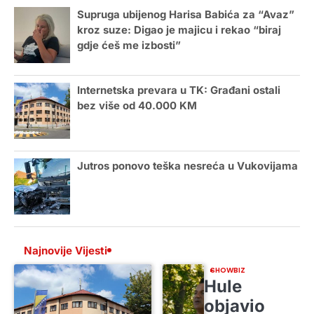
Supruga ubijenog Harisa Babića za “Avaz”
kroz suze: Digao je majicu i rekao “biraj
gdje ćeš me izbosti”
Internetska prevara u TK: Građani ostali
bez više od 40.000 KM
Jutros ponovo teška nesreća u Vukovijama
Najnovije Vijesti
SHOWBIZ
Hule
objavio