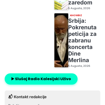
zaredom
5 Augusta, 2026
SHOWBIZ
Srbija:
Pokrenuta
peticija za
zabranu
koncerta
Dine
Merlina
5 Augusta, 2026
▶️ Slušaj Radio Kalesijski Uživo
📬 Kontakt redakcije