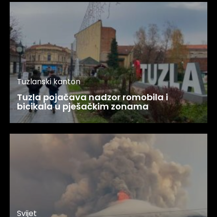
Tuzlanski kanton
Tuzla pojačava nadzor romobila i
bicikala u pješačkim zonama
Svijet