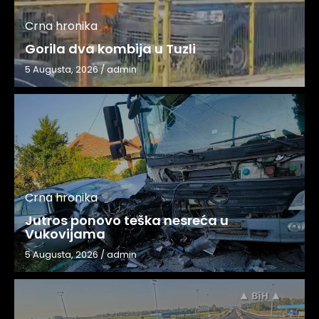
Crna hronika
Gorila dva kombija u Tuzli
5 Augusta, 2026
/
admin
Crna hronika
Jutros ponovo teška nesreća u
Vukovijama
5 Augusta, 2026
/
admin