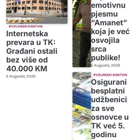
emotivnu
pjesmu
“Amanet”
TUZLANSKI KANTON
koja je već
Internetska
osvojila
prevara u TK:
srca
Građani ostali
publike!
bez više od
5 Augusta, 2026
40.000 KM
TUZLANSKI KANTON
5 Augusta, 2026
Osigurani
besplatni
udžbenici
za sve
osnovce u
TK već 5.
godinu