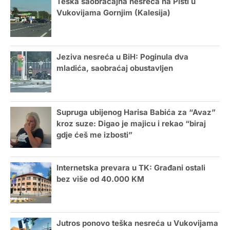
Teška saobraćajna nesreća na Pisti u
Vukovijama Gornjim (Kalesija)
Jeziva nesreća u BiH: Poginula dva
mladića, saobraćaj obustavljen
Supruga ubijenog Harisa Babića za “Avaz”
kroz suze: Digao je majicu i rekao “biraj
gdje ćeš me izbosti”
Internetska prevara u TK: Građani ostali
bez više od 40.000 KM
Jutros ponovo teška nesreća u Vukovijama