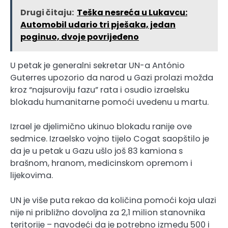
Drugi čitaju:
Teška nesreća u Lukavcu:
Automobil udario tri pješaka, jedan
poginuo, dvoje povrijeđeno
U petak je generalni sekretar UN-a António
Guterres upozorio da narod u Gazi prolazi možda
kroz “najsuroviju fazu” rata i osudio izraelsku
blokadu humanitarne pomoći uvedenu u martu.
Izrael je djelimično ukinuo blokadu ranije ove
sedmice. Izraelsko vojno tijelo Cogat saopštilo je
da je u petak u Gazu ušlo još 83 kamiona s
brašnom, hranom, medicinskom opremom i
lijekovima.
UN je više puta rekao da količina pomoći koja ulazi
nije ni približno dovoljna za 2,1 milion stanovnika
teritorije – navodeći da je potrebno između 500 i