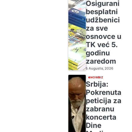
Osigurani
besplatni
udžbenici
za sve
osnovce u
TK već 5.
godinu
zaredom
5 Augusta, 2026
SHOWBIZ
Srbija:
Pokrenuta
peticija za
zabranu
koncerta
Dine