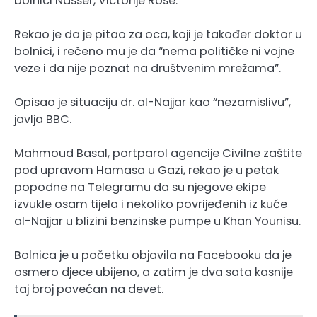
bolnici Nasser, Victorije Rose.
Rekao je da je pitao za oca, koji je također doktor u
bolnici, i rečeno mu je da “nema političke ni vojne
veze i da nije poznat na društvenim mrežama”.
Opisao je situaciju dr. al-Najjar kao “nezamislivu”,
javlja BBC.
Mahmoud Basal, portparol agencije Civilne zaštite
pod upravom Hamasa u Gazi, rekao je u petak
popodne na Telegramu da su njegove ekipe
izvukle osam tijela i nekoliko povrijeđenih iz kuće
al-Najjar u blizini benzinske pumpe u Khan Younisu.
Bolnica je u početku objavila na Facebooku da je
osmero djece ubijeno, a zatim je dva sata kasnije
taj broj povećan na devet.