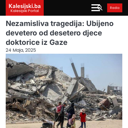
Skip
Kalesijski.ba
Radio
to
Kalesijski Portal
content
Nezamisliva tragedija: Ubijeno
devetero od desetero djece
doktorice iz Gaze
24 Maja, 2025