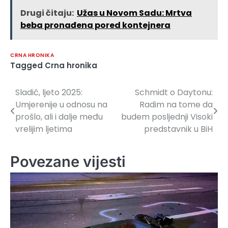
Drugi čitaju:
Užas u Novom Sadu: Mrtva
beba pronađena pored kontejnera
CRNA HRONIKA
Tagged
Crna hronika
Sladić, ljeto 2025:
Schmidt o Daytonu:
Navigacija
Umjerenije u odnosu na
Radim na tome da
članaka
prošlo, ali i dalje među
budem posljednji Visoki
vrelijim ljetima
predstavnik u BiH
Povezane vijesti