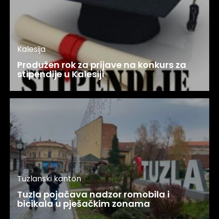
Kalesija
Produžen rok za prijave na konkurs za
stipendije u Kalesiji
Tuzlanski kanton
Tuzla pojačava nadzor romobila i
bicikala u pješačkim zonama