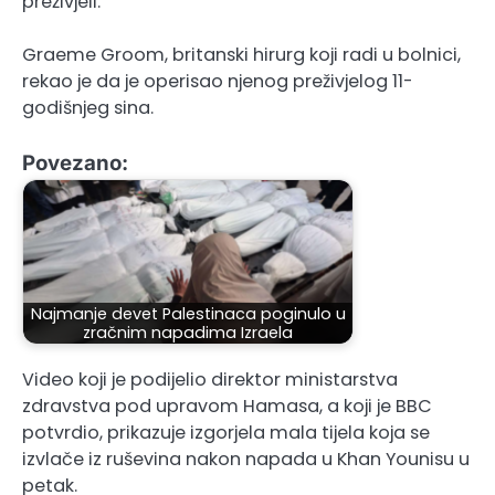
preživjeli.
Graeme Groom, britanski hirurg koji radi u bolnici,
rekao je da je operisao njenog preživjelog 11-
godišnjeg sina.
Povezano:
Najmanje devet Palestinaca poginulo u
zračnim napadima Izraela
Video koji je podijelio direktor ministarstva
zdravstva pod upravom Hamasa, a koji je BBC
potvrdio, prikazuje izgorjela mala tijela koja se
izvlače iz ruševina nakon napada u Khan Younisu u
petak.