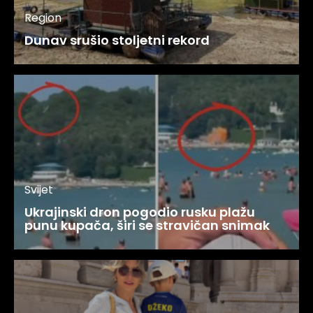
Region
Dunav srušio stoljetni rekord
Svijet
Ukrajinski dron pogodio rusku plažu
punu kupača, širi se stravičan snimak