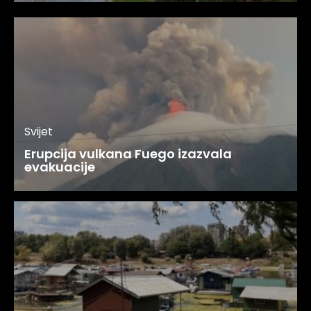
Svijet
Erupcija vulkana Fuego izazvala
evakuacije