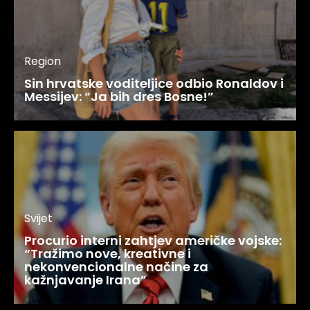
Region
Sin hrvatske voditeljice odbio Ronaldov i
Messijev: “Ja bih dres Bosne!”
Svijet
Procurio interni zahtjev američke vojske:
“Tražimo nove, kreativne i
nekonvencionalne načine za
kažnjavanje Irana”