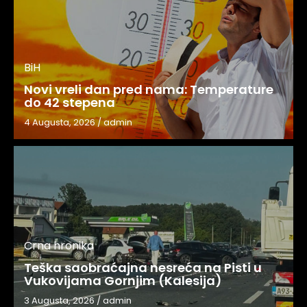
BiH
Novi vreli dan pred nama: Temperature
do 42 stepena
4 Augusta, 2026
/
admin
Crna hronika
Teška saobraćajna nesreća na Pisti u
Vukovijama Gornjim (Kalesija)
3 Augusta, 2026
/
admin