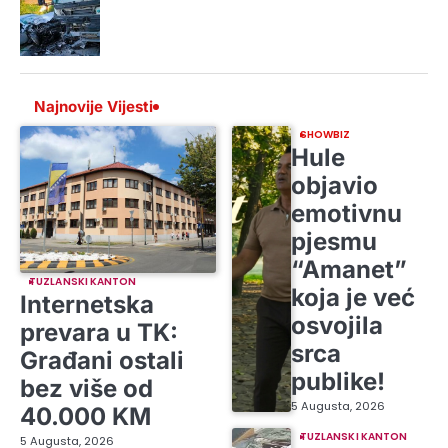
Najnovije Vijesti
SHOWBIZ
Hule
objavio
emotivnu
pjesmu
“Amanet”
TUZLANSKI KANTON
koja je već
Internetska
osvojila
prevara u TK:
srca
Građani ostali
publike!
bez više od
5 Augusta, 2026
40.000 KM
TUZLANSKI KANTON
5 Augusta, 2026