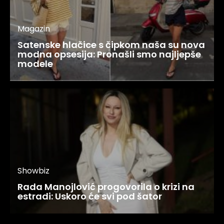
Magazin
Satenske hlačice s čipkom naša su nova
modna opsesija: Pronašli smo najljepše
modele
Showbiz
Rada Manojlović progovorila o krizi na
estradi: Uskoro će svi pod šator