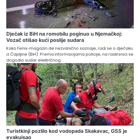
Dječak iz BiH na romobilu poginuo u Njemačkoj:
Vozač otišao kući poslije sudara
Kako Fenix-magazin.de nezvanično saznaje, radi se o dječaku
iz Čapljine (BiH). Prema informacijama policije, na raskrsnici se
dogodio sudar električnog…
Turistkinji pozlilo kod vodopada Skakavac, GSS je
evakuisao