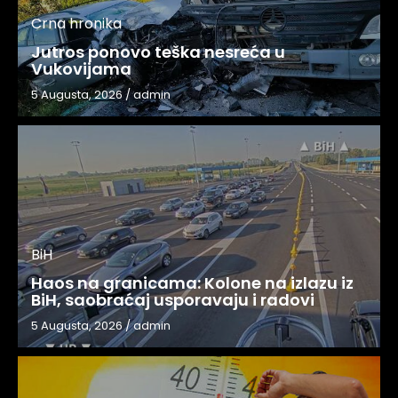
Crna hronika
Jutros ponovo teška nesreća u
Vukovijama
5 Augusta, 2026
/
admin
BiH
Haos na granicama: Kolone na izlazu iz
BiH, saobraćaj usporavaju i radovi
5 Augusta, 2026
/
admin