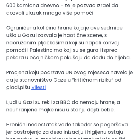
600 kamiona dnevno – te je pozvao Izrael da
dozvoli ulazak mnogo više pomoći.
Ograničena količina hrane koja je ove sedmice
ušla u Gazu izazvala je haotične scene, s
naoružanim pljačkašima koji su napali konvoj
pomoći i Palestincima koji su se gurali ispred
pekara u očajničkom pokušaju da dođu do hljeba.
Procjena koju podržava UN ovog mjeseca navela je
da je stanovništvo Gaze u “kritičnom riziku” od
gladi,pišu
Vijesti
Ljudi u Gazi su rekli za BBC da nemaju hrane, a
neuhranjene majke nisu u stanju dojiti bebe.
Hronični nedostatak vode također se pogoršava
jer postrojenja za desalinizaciju i higijenu ostaju