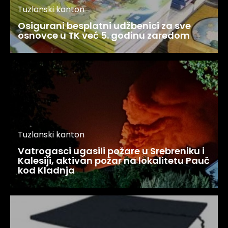
Tuzlanski kanton
Osigurani besplatni udžbenici za sve
osnovce u TK već 5. godinu zaredom
Tuzlanski kanton
Vatrogasci ugasili požare u Srebreniku i
Kalesiji, aktivan požar na lokalitetu Pauč
kod Kladnja