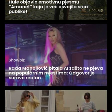
Hule objavio emotivnu pjesmu
“Amanet” koja je već osvojila srca
publike!
Showbiz
Rada Manojlović pitala AI zašto ne pjeva
na popularnim mjestima: Odgovor je
surovo realan