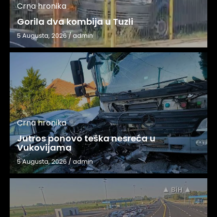
Crna hronika
Gorila dva kombija u Tuzli
5 Augusta, 2026
/
admin
Crna hronika
Jutros ponovo teška nesreća u
Vukovijama
5 Augusta, 2026
/
admin