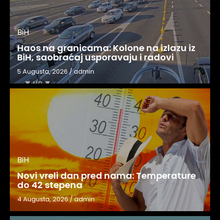
BiH
Haos na granicama: Kolone na izlazu iz
BiH, saobraćaj usporavaju i radovi
5 Augusta, 2026
/
admin
BiH
Novi vreli dan pred nama: Temperature
do 42 stepena
4 Augusta, 2026
/
admin