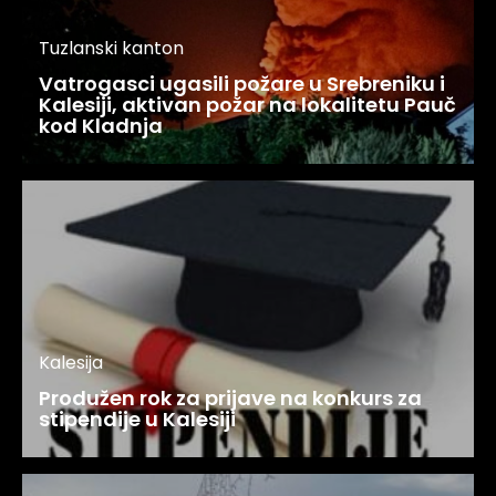
Tuzlanski kanton
Vatrogasci ugasili požare u Srebreniku i
Kalesiji, aktivan požar na lokalitetu Pauč
kod Kladnja
Kalesija
Produžen rok za prijave na konkurs za
stipendije u Kalesiji