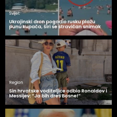
Svijet
Ukrajinski dron pogodio rusku plažu
punu kupača, širi se stravičan snimak
Region
Sin hrvatske voditeljice odbio Ronaldov i
Messijev: “Ja bih dres Bosne!”