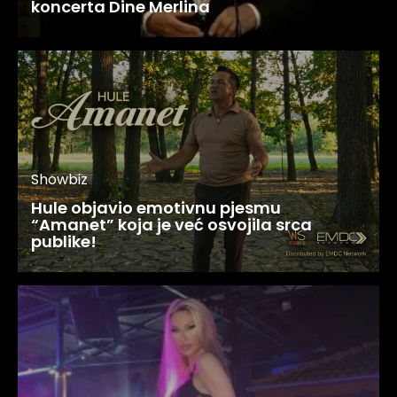
koncerta Dine Merlina
Showbiz
Hule objavio emotivnu pjesmu
“Amanet” koja je već osvojila srca
publike!