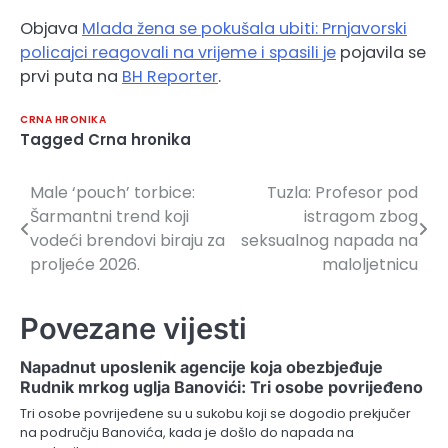
Objava
Mlada žena se pokušala ubiti: Prnjavorski
policajci reagovali na vrijeme i spasili je
pojavila se
prvi puta na
BH Reporter
.
CRNA HRONIKA
Tagged
Crna hronika
Male ‘pouch’ torbice:
Tuzla: Profesor pod
Navigacija
Šarmantni trend koji
istragom zbog
članaka
vodeći brendovi biraju za
seksualnog napada na
proljeće 2026.
maloljetnicu
Povezane vijesti
Napadnut uposlenik agencije koja obezbjeđuje
Rudnik mrkog uglja Banovići: Tri osobe povrijeđeno
Tri osobe povrijeđene su u sukobu koji se dogodio prekjučer
na području Banovića, kada je došlo do napada na