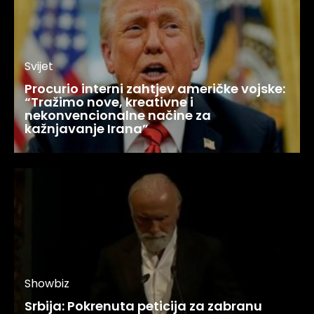
Svijet
Procurio interni zahtjev američke vojske:
“Tražimo nove, kreativne i
nekonvencionalne načine za
kažnjavanje Irana”
Showbiz
Srbija: Pokrenuta peticija za zabranu