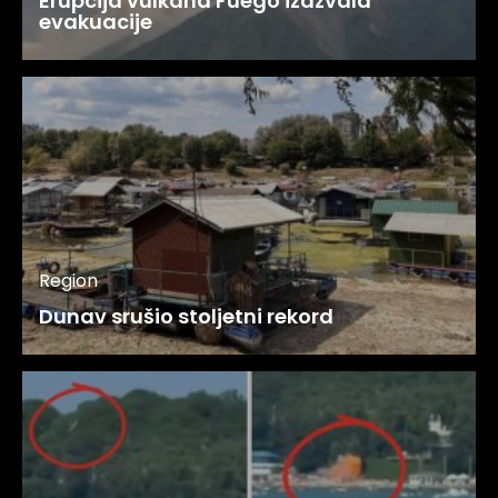
Erupcija vulkana Fuego izazvala
evakuacije
Region
Dunav srušio stoljetni rekord