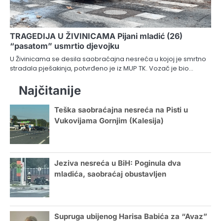
TRAGEDIJA U ŽIVINICAMA Pijani mladić (26)
“pasatom” usmrtio djevojku
U Živinicama se desila saobraćajna nesreća u kojoj je smrtno
stradala pješakinja, potvrđeno je iz MUP TK. Vozač je bio…
Najčitanije
Teška saobraćajna nesreća na Pisti u
Vukovijama Gornjim (Kalesija)
Jeziva nesreća u BiH: Poginula dva
mladića, saobraćaj obustavljen
Supruga ubijenog Harisa Babića za “Avaz”