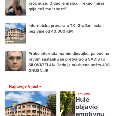
kroz suze: Digao je majicu i rekao “biraj
gdje ćeš me izbosti”
Internetska prevara u TK: Građani ostali
bez više od 40.000 KM
Preko interneta mamio djevojke, pa već na
prvom sastanku se pretvarao u SADISTU I
SILOVATELJA: Onda je otkriveno nešto JOŠ
GNUSNIJE
Najnovije Vijesti
SHOWBIZ
Hule
objavio
emotivnu