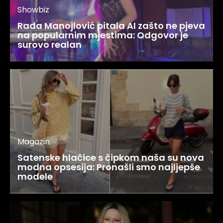
Showbiz
Rada Manojlović pitala AI zašto ne pjeva
na popularnim mjestima: Odgovor je
surovo realan
Magazin
Satenske hlačice s čipkom naša su nova
modna opsesija: Pronašli smo najljepše
modele