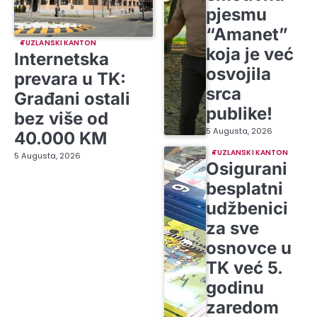
pjesmu
“Amanet”
TUZLANSKI KANTON
koja je već
Internetska
osvojila
prevara u TK:
srca
Građani ostali
publike!
bez više od
5 Augusta, 2026
40.000 KM
TUZLANSKI KANTON
5 Augusta, 2026
Osigurani
besplatni
udžbenici
za sve
osnovce u
TK već 5.
godinu
zaredom