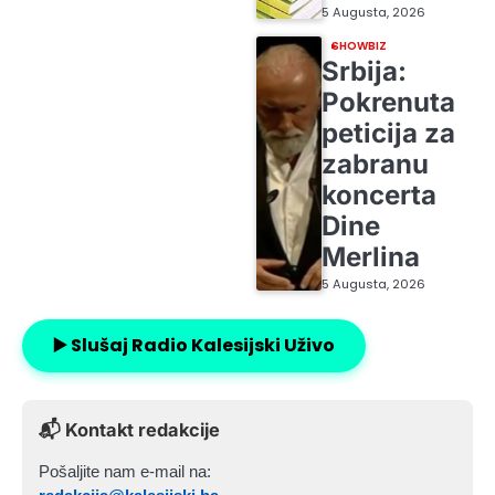
5 Augusta, 2026
SHOWBIZ
Srbija:
Pokrenuta
peticija za
zabranu
koncerta
Dine
Merlina
5 Augusta, 2026
▶️ Slušaj Radio Kalesijski Uživo
📬 Kontakt redakcije
Pošaljite nam e-mail na: