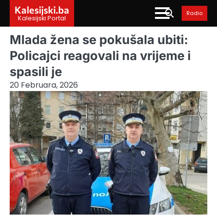
Skip
Kalesijski.ba
Radio
to
Kalesijski Portal
content
Mlada žena se pokušala ubiti:
Policajci reagovali na vrijeme i
spasili je
20 Februara, 2026