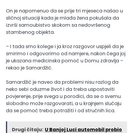
On je napomenuo da se prije tri mjeseca našao u
sličnoj situaciji kada je mlađa žena pokušala da
izvrši samoubistvo skokom sa nedovršenog
stambenog objekta.
– I tada smo kolege i ja kroz razgovor uspjeli da je
smirimo i odgovorimo od namjere, nakon čega joj
je ukazana medicinska pomoć u Domu zdravlja –
rekao je Samardžić.
Samardžić je naveo da problemi nisu razlog da
neko sebi oduzme život i da treba uspostaviti
povjerenje, prije svega u porodici, da se o svemu
slobodno može razgovarati, a u krajnjem slučaju
da se pomoć treba potražiti i od stručnih lica.
Drugi čitaju:
U Banjoj Luci automobil probio