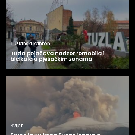
Tuzlanski kanton
Tuzla pojačava nadzor romobila i
bicikala u pješačkim zonama
Svijet