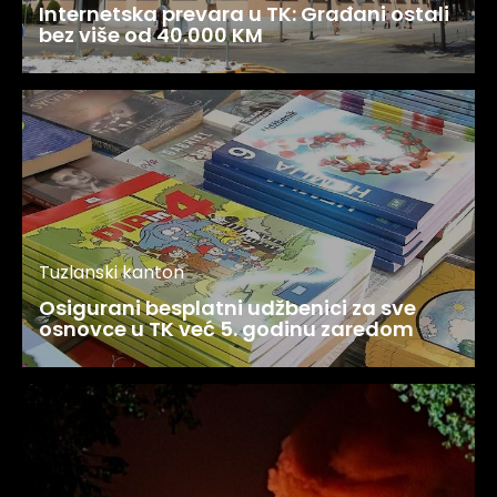
Internetska prevara u TK: Građani ostali
bez više od 40.000 KM
Tuzlanski kanton
Osigurani besplatni udžbenici za sve
osnovce u TK već 5. godinu zaredom