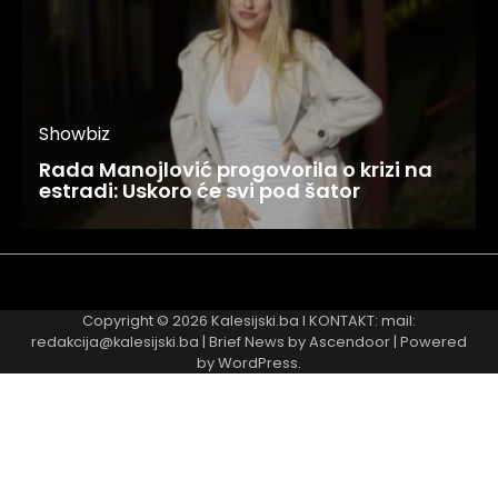
Showbiz
Rada Manojlović progovorila o krizi na
estradi: Uskoro će svi pod šator
Najnovije
Najčitanije
Copyright © 2026
Kalesijski.ba
I KONTAKT: mail:
redakcija@kalesijski.ba | Brief News by
Ascendoor
| Powered
by
WordPress
.