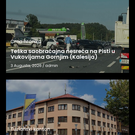
Crna hronika
Teška saobraćajna nesreća na Pisti u
Vukovijama Gornjim (Kalesija)
3 Augusta, 2026
/
admin
Tuzlanski kanton