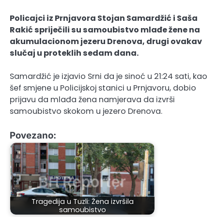
Policajci iz Prnjavora Stojan Samardžić i Saša
Rakić spriječili su samoubistvo mlađe žene na
akumulacionom jezeru Drenova, drugi ovakav
slučaj u proteklih sedam dana.
Samardžić je izjavio Srni da je sinoć u 21:24 sati, kao
šef smjene u Policijskoj stanici u Prnjavoru, dobio
prijavu da mlađa žena namjerava da izvrši
samoubistvo skokom u jezero Drenova.
Povezano:
Tragedija u Tuzli: Žena izvršila
samoubistvo