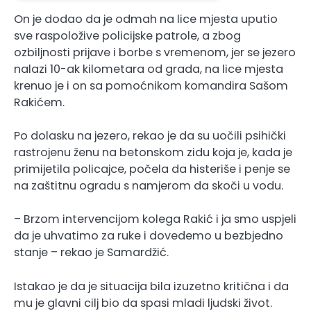
On je dodao da je odmah na lice mjesta uputio
sve raspoložive policijske patrole, a zbog
ozbiljnosti prijave i borbe s vremenom, jer se jezero
nalazi 10-ak kilometara od grada, na lice mjesta
krenuo je i on sa pomoćnikom komandira Sašom
Rakićem.
Po dolasku na jezero, rekao je da su uočili psihički
rastrojenu ženu na betonskom zidu koja je, kada je
primijetila policajce, počela da histeriše i penje se
na zaštitnu ogradu s namjerom da skoči u vodu.
– Brzom intervencijom kolega Rakić i ja smo uspjeli
da je uhvatimo za ruke i dovedemo u bezbjedno
stanje – rekao je Samardžić.
Istakao je da je situacija bila izuzetno kritična i da
mu je glavni cilj bio da spasi mladi ljudski život.