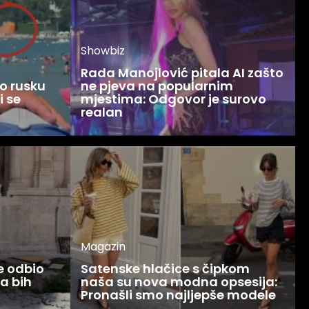
Showbiz
Rada Manojlović pitala AI zašto
o rusku
ne pjeva na popularnim
i se
mjestima: Odgovor je surovo
realan
Magazin
ce odbio
Satenske hlačice s čipkom
Ja bih
naša su nova modna opsesija:
Pronašli smo najljepše modele