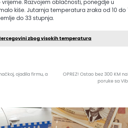
 vrijeme. Razvojem oblačnosti, ponegdje u
malo kiše. Jutarnja temperatura zraka od 10 do 
zemlje do 33 stupnja.
Hercegovini zbog visokih temperatura
ačkoj, ojadila firmu, a
OPREZ! Ostao bez 300 KM n
poruke sa Vi