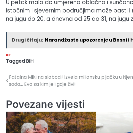
U petak malo do umjereno oblačno i sunčano
istočnim i sjevernim područjima može pasti i 
na jugu do 20, a dnevna od 25 do 31, na jugu 
Drugi čitaju:
Narandžasto upozorenje u Bosni i 
BIH
Tagged
BiH
Fatalna Miki na slobodi! Izvela milionsku pljačku u Njem
Navigacija
sada… Evo sa kim je i gdje živi!
članaka
Povezane vijesti