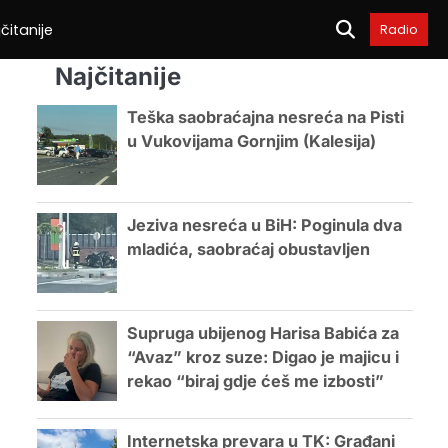
čitanije
Radio
Najčitanije
Teška saobraćajna nesreća na Pisti
u Vukovijama Gornjim (Kalesija)
Jeziva nesreća u BiH: Poginula dva
mladića, saobraćaj obustavljen
Supruga ubijenog Harisa Babića za
“Avaz” kroz suze: Digao je majicu i
rekao “biraj gdje ćeš me izbosti”
Internetska prevara u TK: Građani