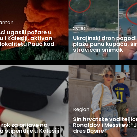
kanton
Svijet
i ugasili požare u
 i Kalesiji, aktivan
Ukrajinski dron pogodi
lokalitetu Pauč kod
plažu punu kupača, šir
stravičan snimak
Region
Sin hrvatske voditelji
rok za prijave na
Ronaldov i Messijev: “
a stipendije u Kalesiji
dres Bosne!”