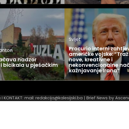
Svijet
Procurio interni zahtje
kanton
američke vojske: “Tra
jačava nadzor
nove, kreativne i
i bicikala u pješačkim
nekonvencionalne nač
kažnjavanje Irana”
Najnovije
Najčitanije
a
I KONTAKT: mail: redakcija@kalesijski.ba | Brief News by
Ascen