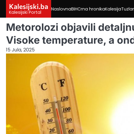
Skip
Kalesijski.ba
Naslovna
BiH
Crna hronika
Kalesija
Tuzla
to
Kalesijski Portal
content
Metorolozi objavili detal
Visoke temperature, a o
15 Jula, 2025