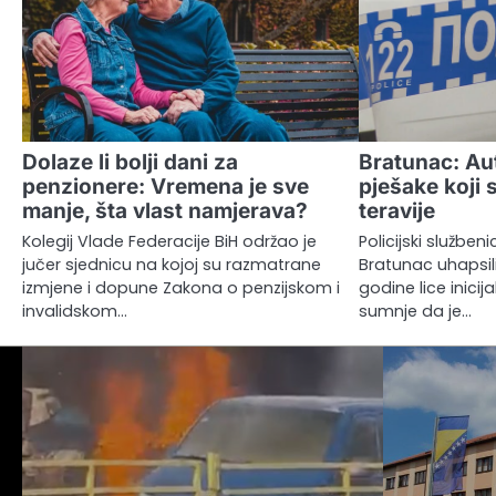
Dolaze li bolji dani za
Bratunac: A
penzionere: Vremena je sve
pješake koji 
manje, šta vlast namjerava?
teravije
Kolegij Vlade Federacije BiH održao je
Policijski službeni
jučer sjednicu na kojoj su razmatrane
Bratunac uhapsili
izmjene i dopune Zakona o penzijskom i
godine lice inicij
invalidskom…
sumnje da je…