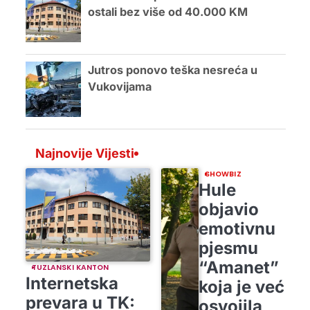
ostali bez više od 40.000 KM
Jutros ponovo teška nesreća u
Vukovijama
Najnovije Vijesti
SHOWBIZ
Hule
objavio
emotivnu
pjesmu
“Amanet”
TUZLANSKI KANTON
Internetska
koja je već
prevara u TK:
osvojila