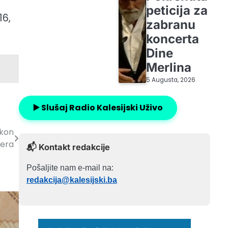
peticija za
16,
zabranu
koncerta
Dine
Merlina
5 Augusta, 2026
▶️ Slušaj Radio Kalesijski Uživo
akon
bera
📬 Kontakt redakcije
Pošaljite nam e-mail na:
redakcija@kalesijski.ba