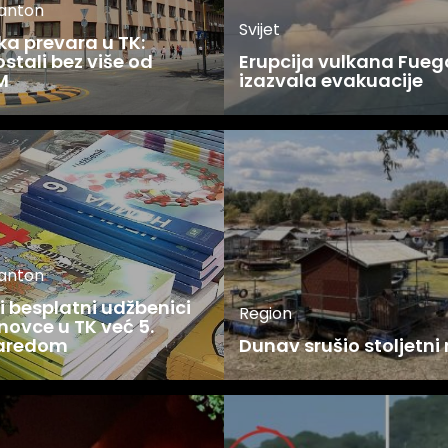
kanton
Svijet
ka prevara u TK:
stali bez više od
Erupcija vulkana Fueg
M
izazvala evakuacije
kanton
 besplatni udžbenici
Region
novce u TK već 5.
zaredom
Dunav srušio stoljetni