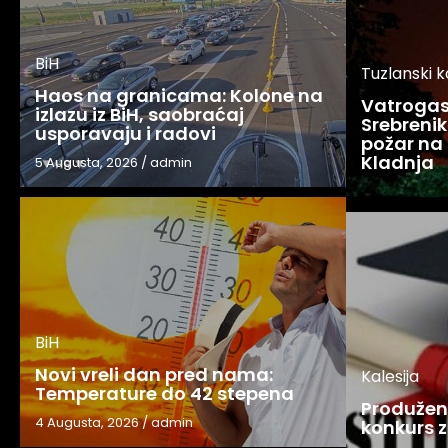
BiH
Tuzlanski 
Haos na granicama: Kolone na
Vatrogasc
izlazu iz BiH, saobraćaj
Srebreniku
usporavaju i radovi
požar na 
Kladnja
5 Augusta, 2026
/
admin
BiH
Novi vreli dan pred nama:
Kalesija
Temperature do 42 stepena
Produžen 
4 Augusta, 2026
/
admin
konkurs z