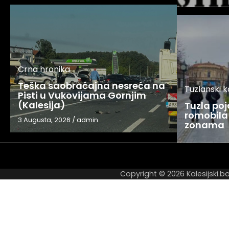
Crna hronika
Teška saobraćajna nesreća na
Tuzlanski 
Pisti u Vukovijama Gornjim
(Kalesija)
Tuzla po
romobila 
3 Augusta, 2026
/
admin
zonama
Copyright © 2026
Kalesijski.b