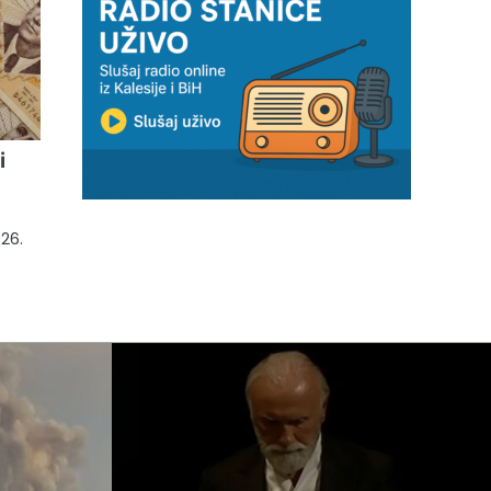
i
026.