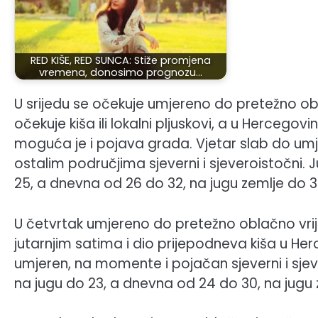
RED KIŠE, RED SUNCA: Stiže promjena
vremena, donosimo prognozu…
U srijedu se očekuje umjereno do pretežno obl
očekuje kiša ili lokalni pljuskovi, a u Hercegov
moguća je i pojava grada. Vjetar slab do umj
ostalim područjima sjeverni i sjeveroistočni.
25, a dnevna od 26 do 32, na jugu zemlje do 3
U četvrtak umjereno do pretežno oblačno vr
jutarnjim satima i dio prijepodneva kiša u He
umjeren, na momente i pojačan sjeverni i sjev
na jugu do 23, a dnevna od 24 do 30, na jugu 