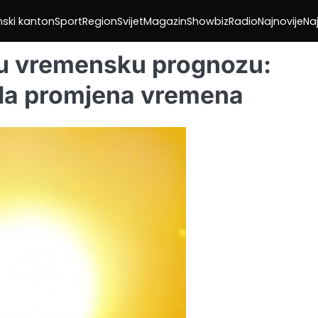
nski kanton
Sport
Region
Svijet
Magazin
Showbiz
Radio
Najnovije
Naj
jnu vremensku prognozu:
nda promjena vremena