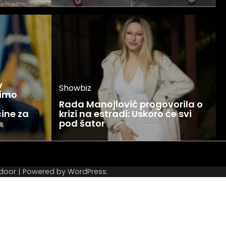
v
Showbiz
žimo
Rada Manojlović progovorila o
ine za
krizi na estradi: Uskoro će svi
pod šator
door
| Powered by
WordPress
.