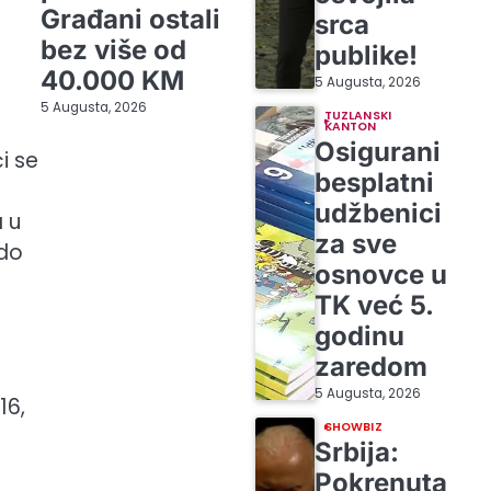
Građani ostali
srca
bez više od
publike!
40.000 KM
5 Augusta, 2026
5 Augusta, 2026
TUZLANSKI
KANTON
Osigurani
i se
besplatni
udžbenici
 u
za sve
 do
osnovce u
TK već 5.
godinu
zaredom
5 Augusta, 2026
16,
SHOWBIZ
Srbija:
Pokrenuta