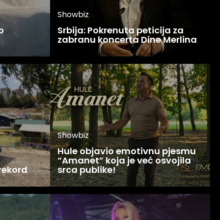
Showbiz
o
Srbija: Pokrenuta peticija za
zabranu koncerta Dine Merlina
Showbiz
Hule objavio emotivnu pjesmu
“Amanet” koja je već osvojila
 rekord
srca publike!