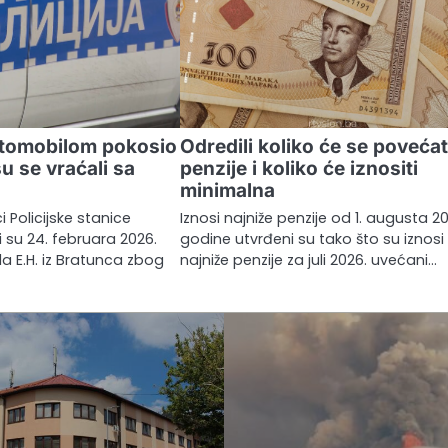
utomobilom pokosio
Odredili koliko će se povećat
su se vraćali sa
penzije i koliko će iznositi
minimalna
ci Policijske stanice
Iznosi najniže penzije od 1. augusta 2
 su 24. februara 2026.
godine utvrđeni su tako što su iznosi
ala E.H. iz Bratunca zbog
najniže penzije za juli 2026. uvećani…