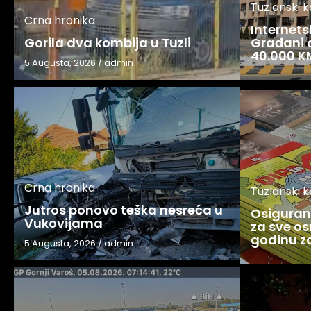
Tuzlanski 
Crna hronika
Internets
Gorila dva kombija u Tuzli
Građani o
40.000 K
5 Augusta, 2026
/
admin
Crna hronika
Tuzlanski 
Jutros ponovo teška nesreća u
Osigurani
Vukovijama
za sve os
godinu 
5 Augusta, 2026
/
admin