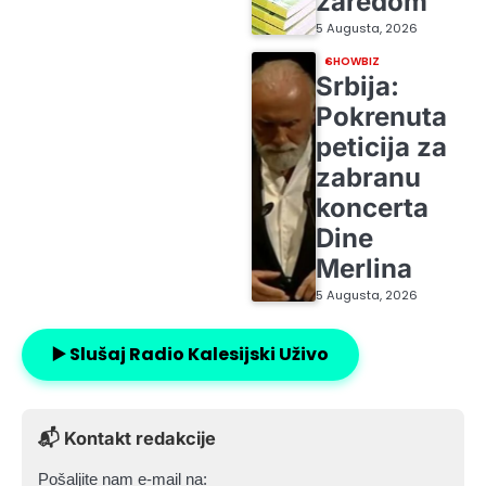
zaredom
5 Augusta, 2026
SHOWBIZ
Srbija:
Pokrenuta
peticija za
zabranu
koncerta
Dine
Merlina
5 Augusta, 2026
▶️ Slušaj Radio Kalesijski Uživo
📬 Kontakt redakcije
Pošaljite nam e-mail na: