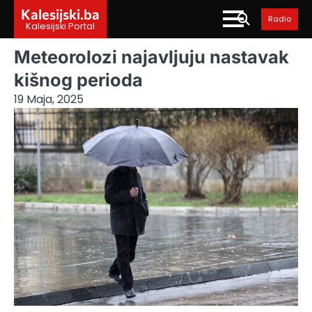
Skip
Kalesijski.ba
Radio
to
Kalesijski Portal
content
Meteorolozi najavljuju nastavak
kišnog perioda
19 Maja, 2025