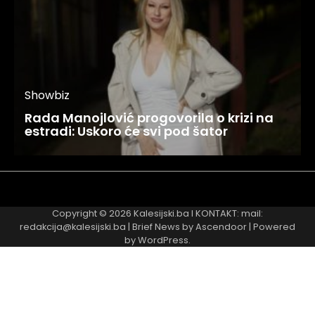
Showbiz
Rada Manojlović progovorila o krizi na
estradi: Uskoro će svi pod šator
Najnovije
Najčitanije
Copyright © 2026
Kalesijski.ba
I KONTAKT: mail:
redakcija@kalesijski.ba | Brief News by
Ascendoor
| Powered
by
WordPress
.