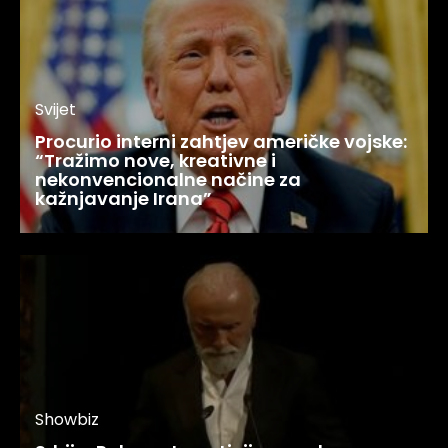
Svijet
Procurio interni zahtjev američke vojske:
“Tražimo nove, kreativne i
nekonvencionalne načine za
kažnjavanje Irana”
Showbiz