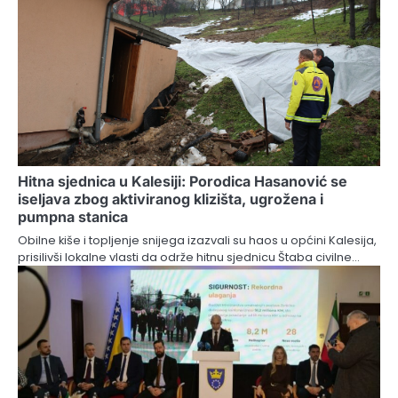
Hitna sjednica u Kalesiji: Porodica Hasanović se
iseljava zbog aktiviranog klizišta, ugrožena i
pumpna stanica
Obilne kiše i topljenje snijega izazvali su haos u općini Kalesija,
prisilivši lokalne vlasti da održe hitnu sjednicu Štaba civilne…