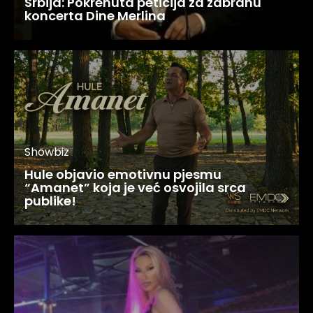
Srbija: Pokrenuta peticija za zabranu
koncerta Dine Merlina
Showbiz
Hule objavio emotivnu pjesmu
“Amanet” koja je već osvojila srca
publike!