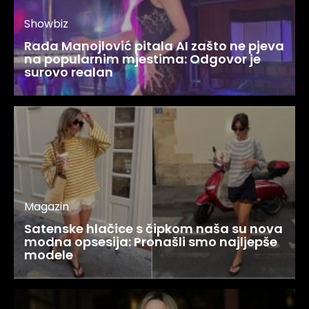
Showbiz
Rada Manojlović pitala AI zašto ne pjeva
na popularnim mjestima: Odgovor je
surovo realan
Magazin
Satenske hlačice s čipkom naša su nova
modna opsesija: Pronašli smo najljepše
modele