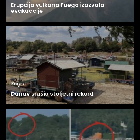
Erupcija vulkana Fuego izazvala
evakuacije
Region
Dunav srušio stoljetni rekord