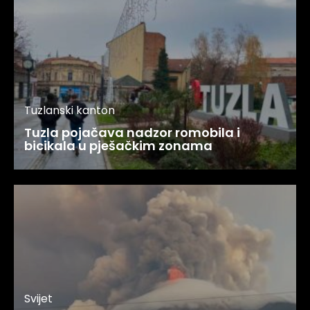
Tuzlanski kanton
Tuzla pojačava nadzor romobila i
bicikala u pješačkim zonama
Svijet