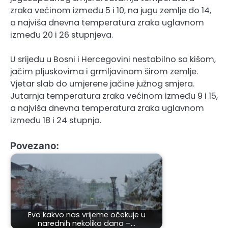
zraka većinom između 5 i 10, na jugu zemlje do 14,
a najviša dnevna temperatura zraka uglavnom
između 20 i 26 stupnjeva.
U srijedu u Bosni i Hercegovini nestabilno sa kišom,
jačim pljuskovima i grmljavinom širom zemlje.
Vjetar slab do umjerene jačine južnog smjera.
Jutarnja temperatura zraka većinom između 9 i 15,
a najviša dnevna temperatura zraka uglavnom
između 18 i 24 stupnja.
Povezano:
Evo kakvo nas vrijeme očekuje u
narednih nekoliko dana –…