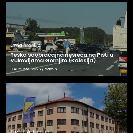
Crna hronika
Teška saobraćajna nesreća na Pisti u
Vukovijama Gornjim (Kalesija)
3 Augusta, 2026
/
admin
Tuzlanski kanton