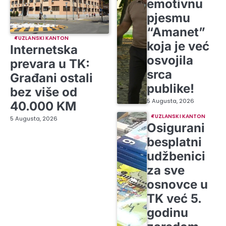
emotivnu
pjesmu
“Amanet”
TUZLANSKI KANTON
koja je već
Internetska
osvojila
prevara u TK:
srca
Građani ostali
publike!
bez više od
5 Augusta, 2026
40.000 KM
TUZLANSKI KANTON
5 Augusta, 2026
Osigurani
besplatni
udžbenici
za sve
osnovce u
TK već 5.
godinu