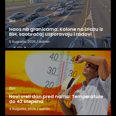
BiH
Haos na granicama: Kolone na izlazu iz
BiH, saobraćaj usporavaju i radovi
5 Augusta, 2026
/
admin
BiH
Novi vreli dan pred nama: Temperature
do 42 stepena
4 Augusta, 2026
/
admin