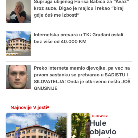
Supruga ubijenog Harisa Babića za “Avaz”
kroz suze: Digao je majicu i rekao “biraj
gdje ćeš me izbosti”
Internetska prevara u TK: Građani ostali
bez više od 40.000 KM
Preko interneta mamio djevojke, pa već na
prvom sastanku se pretvarao u SADISTU I
SILOVATELJA: Onda je otkriveno nešto JOŠ
GNUSNIJE
Najnovije Vijesti
SHOWBIZ
Hule
objavio