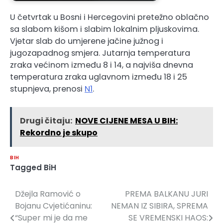
U četvrtak u Bosni i Hercegovini pretežno oblačno
sa slabom kišom i slabim lokalnim pljuskovima.
Vjetar slab do umjerene jačine južnog i
jugozapadnog smjera. Jutarnja temperatura
zraka većinom između 8 i 14, a najviša dnevna
temperatura zraka uglavnom između 18 i 25
stupnjeva, prenosi
N1
.
Drugi čitaju:
NOVE CIJENE MESA U BIH:
Rekordno je skupo
BIH
Tagged
BiH
Džejla Ramović o
PREMA BALKANU JURI
Navigacija
Bojanu Cvjetićaninu:
NEMAN IZ SIBIRA, SPREMA
članaka
“Super mi je da me
SE VREMENSKI HAOS: