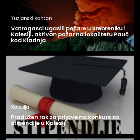
Tuzlanski kanton
Vatrogasci ugasili požare u Srebreniku i
Kalesiji, aktivan požar na lokalitetu Pauč
kod Kladnja
Kalesija
Produžen rok za prijave na konkurs za
stipendije u Kalesiji