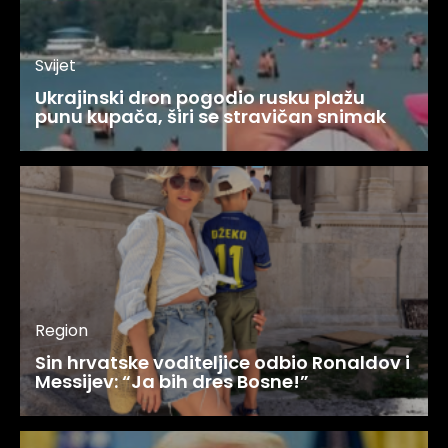
Svijet
Ukrajinski dron pogodio rusku plažu
punu kupača, širi se stravičan snimak
Region
Sin hrvatske voditeljice odbio Ronaldov i
Messijev: “Ja bih dres Bosne!”