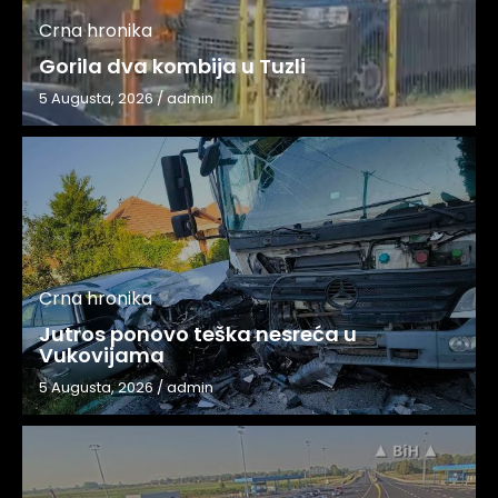
Crna hronika
Gorila dva kombija u Tuzli
5 Augusta, 2026
/
admin
Crna hronika
Jutros ponovo teška nesreća u
Vukovijama
5 Augusta, 2026
/
admin