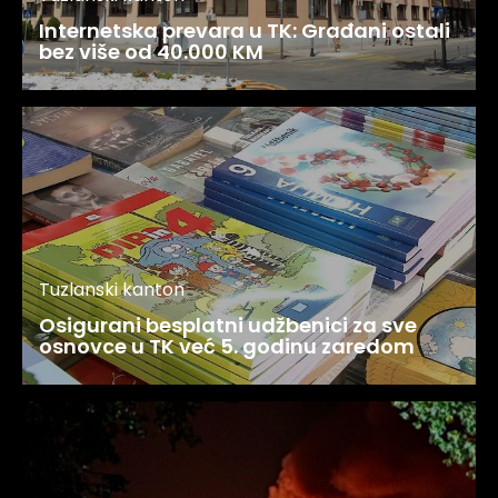
Internetska prevara u TK: Građani ostali
bez više od 40.000 KM
Tuzlanski kanton
Osigurani besplatni udžbenici za sve
osnovce u TK već 5. godinu zaredom