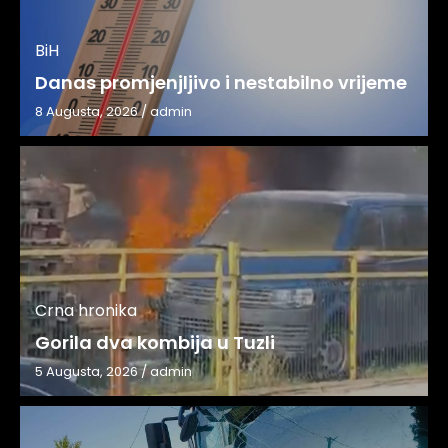
BiH
Danas promjenjljivo i nestabilno vrijeme
8 Augusta, 2026
/
admin
Crna hronika
Gorila dva kombija u Tuzli
5 Augusta, 2026
/
admin