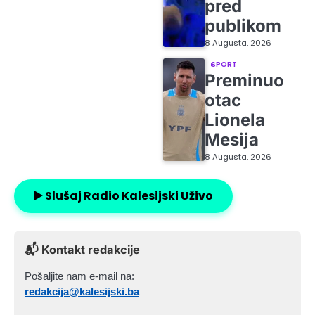
pred
publikom
8 Augusta, 2026
SPORT
Preminuo
otac
Lionela
Mesija
8 Augusta, 2026
▶️ Slušaj Radio Kalesijski Uživo
📬 Kontakt redakcije
Pošaljite nam e-mail na:
redakcija@kalesijski.ba