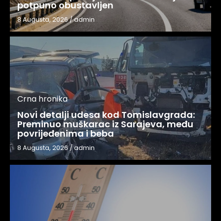
potpuno obustavljen
8 Augusta, 2026
/
admin
Crna hronika
Novi detalji udesa kod Tomislavgrada:
Preminuo muškarac iz Sarajeva, među
povrijeđenima i beba
8 Augusta, 2026
/
admin