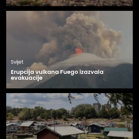
Svijet
Erupcija vulkana Fuego izazvala
evakuacije