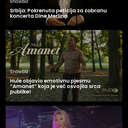
Showbiz
Srbija: Pokrenuta peticija za zabranu
koncerta Dine Merlina
Showbiz
Hule objavio emotivnu pjesmu
“Amanet” koja je već osvojila srca
publike!