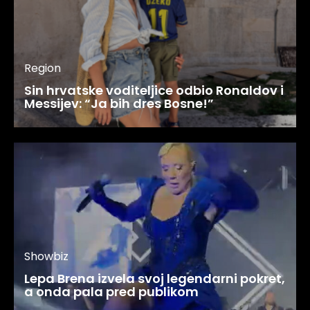
Region
Sin hrvatske voditeljice odbio Ronaldov i
Messijev: “Ja bih dres Bosne!”
Showbiz
Lepa Brena izvela svoj legendarni pokret,
a onda pala pred publikom