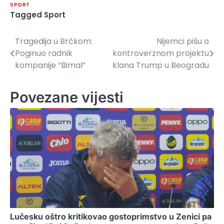
SPORT
Tagged
Sport
Tragedija u Brčkom:
Nijemci pišu o
Navigacija
Poginuo radnik
kontroverznom projektu
članaka
kompanije “Bimal”
klana Trump u Beogradu
Povezane vijesti
Lučesku oštro kritikovao gostoprimstvo u Zenici pa