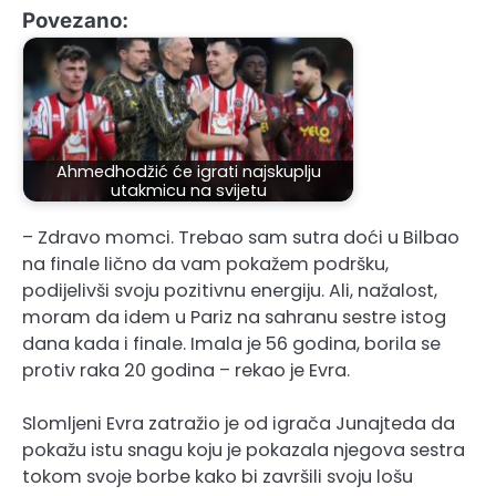
Povezano:
Ahmedhodžić će igrati najskuplju
utakmicu na svijetu
– Zdravo momci. Trebao sam sutra doći u Bilbao
na finale lično da vam pokažem podršku,
podijelivši svoju pozitivnu energiju. Ali, nažalost,
moram da idem u Pariz na sahranu sestre istog
dana kada i finale. Imala je 56 godina, borila se
protiv raka 20 godina – rekao je Evra.
Slomljeni Evra zatražio je od igrača Junajteda da
pokažu istu snagu koju je pokazala njegova sestra
tokom svoje borbe kako bi završili svoju lošu