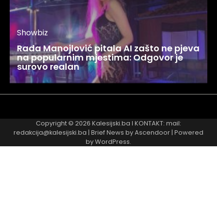
Showbiz
Rada Manojlović pitala AI zašto ne pjeva
na popularnim mjestima: Odgovor je
surovo realan
Najnovije
Najčitanije
Copyright © 2026
Kalesijski.ba
I KONTAKT: mail:
redakcija@kalesijski.ba | Brief News by
Ascendoor
| Powered
by
WordPress
.