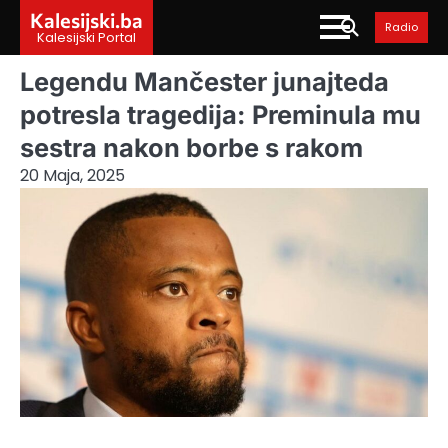
Skip
Kalesijski.ba
Radio
to
Kalesijski Portal
content
Legendu Mančester junajteda
potresla tragedija: Preminula mu
sestra nakon borbe s rakom
20 Maja, 2025