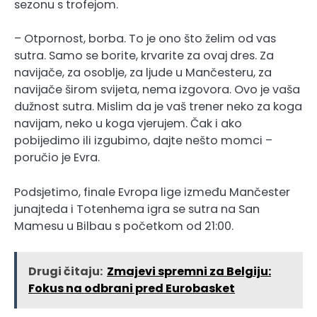
sezonu s trofejom.
– Otpornost, borba. To je ono što želim od vas
sutra. Samo se borite, krvarite za ovaj dres. Za
navijače, za osoblje, za ljude u Mančesteru, za
navijače širom svijeta, nema izgovora. Ovo je vaša
dužnost sutra. Mislim da je vaš trener neko za koga
navijam, neko u koga vjerujem. Čak i ako
pobijedimo ili izgubimo, dajte nešto momci –
poručio je Evra.
Podsjetimo, finale Evropa lige između Mančester
junajteda i Totenhema igra se sutra na San
Mamesu u Bilbau s početkom od 21:00.
Drugi čitaju:
Zmajevi spremni za Belgiju:
Fokus na odbrani pred Eurobasket