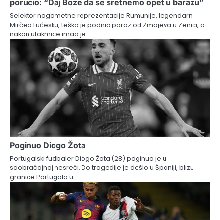
poručio: “Daj Bože da se sretnemo opet u baražu”
Selektor nogometne reprezentacije Rumunije, legendarni
Mirčea Lučesku, teško je podnio poraz od Zmajeva u Zenici, a
nakon utakmice imao je…
Poginuo Diogo Žota
Portugalski fudbaler Diogo Žota (28) poginuo je u
saobraćajnoj nesreći. Do tragedije je došlo u Španiji, blizu
granice Portugala u…