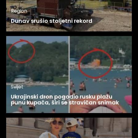
Region
Dunav srušio stoljetni rekord
Svijet
Ukrajinski dron pogodio rusku plažu
punu kupača, širi se stravičan snimak