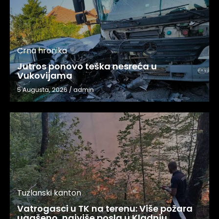
Crna hronika
Jutros ponovo teška nesreća u
Vukovijama
5 Augusta, 2026
/
admin
Tuzlanski kanton
Vatrogasci u TK na terenu: Više požara
ugašeno, najviše posla u Kladnju