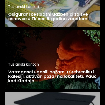
Tuzlanski kanton
Osigurani besplatni udžbenici za sve
osnovce u TK već 5. godinu zaredom
Tuzlanski kanton
Vatrogasci ugasili požare u Srebreniku i
Kalesiji, aktivan požar na lokalitetu Pauč
kod Kladnja