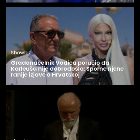
Showbiz
Gradonačelnik Vodica poručio da
Karleuša nije dobrodošla: Sporne njene
ranije izjave o Hrvatskoj