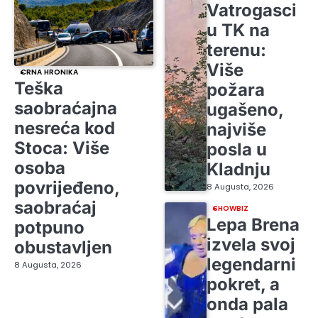
Vatrogasci
u TK na
terenu:
Više
CRNA HRONIKA
Teška
požara
saobraćajna
ugašeno,
nesreća kod
najviše
Stoca: Više
posla u
osoba
Kladnju
povrijeđeno,
8 Augusta, 2026
saobraćaj
SHOWBIZ
Lepa Brena
potpuno
izvela svoj
obustavljen
legendarni
8 Augusta, 2026
pokret, a
onda pala