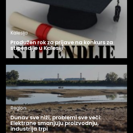
Kalesija
Produžen rok za prijave na konkurs za
stipendije u Kalesiji
Region
Dunav sve niži, problemi sve veći:
Elektrane smanjuju proizvodnju,
industrija trpi