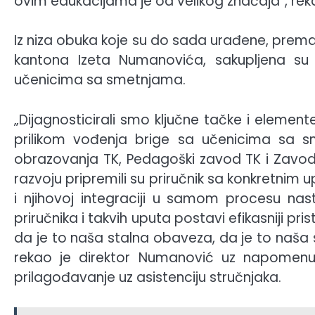
ovim edukacijama je od velikog značaja“, rek
Iz niza obuka koje su do sada urađene, prem
kantona Izeta Numanovića, sakupljena su 
učenicima sa smetnjama.
„Dijagnosticirali smo ključne tačke i elemen
prilikom vođenja brige sa učenicima sa s
obrazovanja TK, Pedagoški zavod TK i Zavod
razvoju pripremili su priručnik sa konkretni
i njihovoj integraciji u samom procesu nas
priručnika i takvih uputa postavi efikasniji pri
da je to naša stalna obaveza, da je to naša 
rekao je direktor Numanović uz napomenu 
prilagođavanje uz asistenciju stručnjaka.