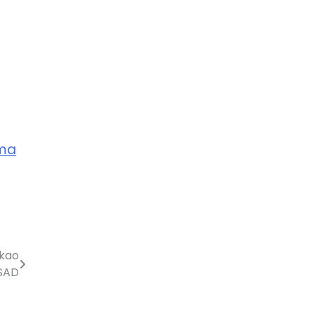
ima
 kao
 SAD