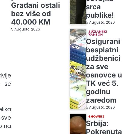
Građani ostali
srca
bez više od
publike!
40.000 KM
5 Augusta, 2026
5 Augusta, 2026
TUZLANSKI
KANTON
Osigurani
besplatni
udžbenici
za sve
osnovce u
vije
TK već 5.
m se
godinu
zaredom
5 Augusta, 2026
lika
 sve
SHOWBIZ
Srbija:
mo na
Pokrenuta