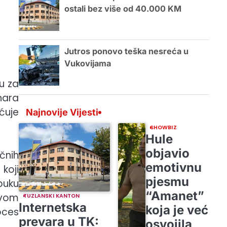
ostali bez više od 40.000 KM
Jutros ponovo teška nesreća u
Vukovijama
u za
nara
ćuje
Najnovije Vijesti
SHOWBIZ
Hule
objavio
čnih
emotivnu
 koji
pjesmu
buku
“Amanet”
ovom
TUZLANSKI KANTON
Internetska
koja je već
oces
prevara u TK:
osvojila