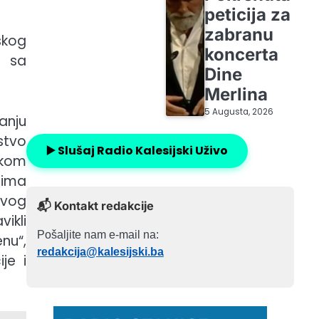
peticija za
zabranu
skog
koncerta
u sa
Dine
Merlina
5 Augusta, 2026
anju
stvo
▶️ Slušaj Radio Kalesijski Uživo
čkom
cima
kvog
📬 Kontakt redakcije
vikli
Pošaljite nam e-mail na:
nu“,
redakcija@kalesijski.ba
je i