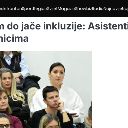
nski kanton
Sport
Region
Svijet
Magazin
Showbiz
Radio
Najnovije
Naj
do jače inkluzije: Asistent
nicima