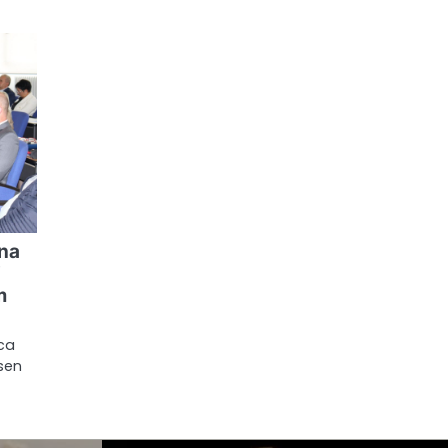
na
i
m
ica
sen