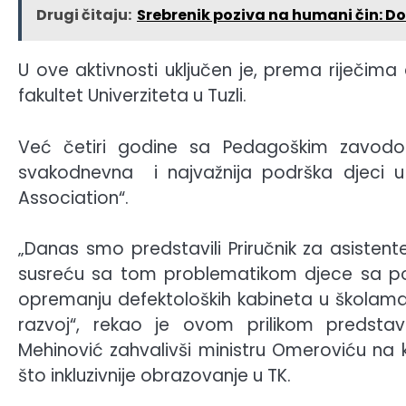
Drugi čitaju:
Srebrenik poziva na humani čin: Do
U ove aktivnosti uključen je, prema riječima 
fakultet Univerziteta u Tuzli.
Već četiri godine sa Pedagoškim zavodom
svakodnevna i najvažnija podrška djeci u
Association“.
„Danas smo predstavili Priručnik za asistente
susreću sa tom problematikom djece sa po
opremanju defektoloških kabineta u školama 
razvoj“, rekao je ovom prilikom predstav
Mehinović zahvalivši ministru Omeroviću na ko
što inkluzivnije obrazovanje u TK.