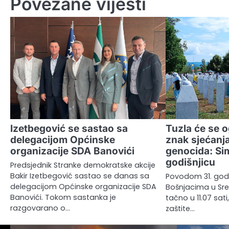
Povezane vijesti
Izetbegović se sastao sa
Tuzla će se o
delegacijom Općinske
znak sjećanja
organizacije SDA Banovići
genocida: Sim
godišnjicu
Predsjednik Stranke demokratske akcije
Bakir Izetbegović sastao se danas sa
Povodom 31. god
delegacijom Općinske organizacije SDA
Bošnjacima u Srebr
Banovići. Tokom sastanka je
tačno u 11.07 sati
razgovarano o…
zaštite…