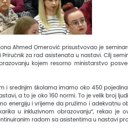
ntona Ahmed Omerović prisustvovao je seminar
 Priručnik za rad asistenata u nastavi. Cilj semi
obrazovanju kojem resorno ministarstvo posve
vnim i srednjim školama imamo oko 450 pojedina
tavi, a to je oko 160 normi. To je velik broj ljudi
i smo energiju i vrijeme da pružimo i adekvatnu o
a karika u inkluzivnom obrazovanju“, rekao je 
kontinuiranim radom sa asistentima u nastavi pr