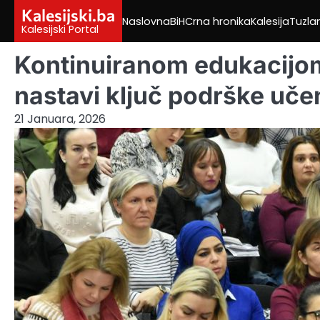
Skip
Kalesijski.ba
Naslovna
BiH
Crna hronika
Kalesija
Tuzla
to
Kalesijski Portal
content
Kontinuiranom edukacijom 
nastavi ključ podrške uče
21 Januara, 2026