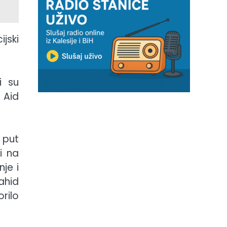
jski
i su
 Aid
 put
i na
je i
ahid
rilo