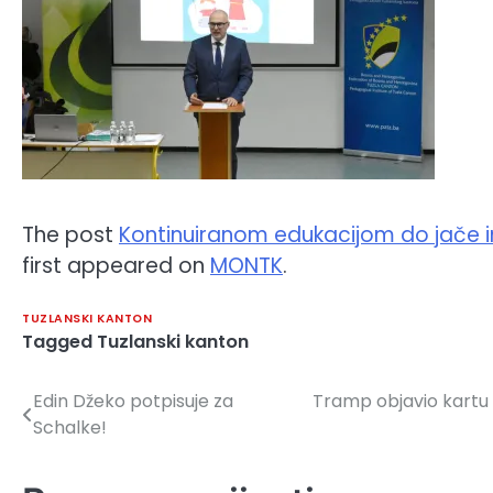
The post
Kontinuiranom edukacijom do jače ink
first appeared on
MONTK
.
TUZLANSKI KANTON
Tagged
Tuzlanski kanton
Edin Džeko potpisuje za
Tramp objavio kartu 
Navigacija
Schalke!
članaka