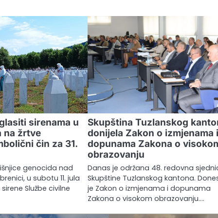
glasiti sirenama u
Skupština Tuzlanskog kanto
 na žrtve
donijela Zakon o izmjenama 
bolični čin za 31.
dopunama Zakona o visoko
obrazovanju
išnjice genocida nad
Danas je održana 48. redovna sjedn
enici, u subotu 11. jula
Skupštine Tuzlanskog kantona. Done
, sirene Službe civilne
je Zakon o izmjenama i dopunama
Zakona o visokom obrazovanju.…