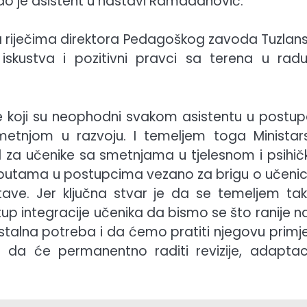
ao je asistent u nastavi Ramadanović.
a riječima direktora Pedagoškog zavoda Tuzlan
iskustva i pozitivni pravci sa terena u rad
te koji su neophodni svakom asistentu u postup
metnjom u razvoju. I temeljem toga Ministar
 za učenike sa smetnjama u tjelesnom i psihi
m uputama u postupcima vezano za brigu o učeni
tave. Jer ključna stvar je da se temeljem ta
stup integracije učenika da bismo se što ranije na
stalna potreba i da ćemo pratiti njegovu primje
da će permanentno raditi revizije, adaptaci