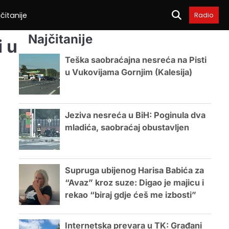
čitanije
Radio
Najčitanije
i u
Teška saobraćajna nesreća na Pisti
u Vukovijama Gornjim (Kalesija)
Jeziva nesreća u BiH: Poginula dva
mladića, saobraćaj obustavljen
Supruga ubijenog Harisa Babića za
“Avaz” kroz suze: Digao je majicu i
rekao “biraj gdje ćeš me izbosti”
Internetska prevara u TK: Građani