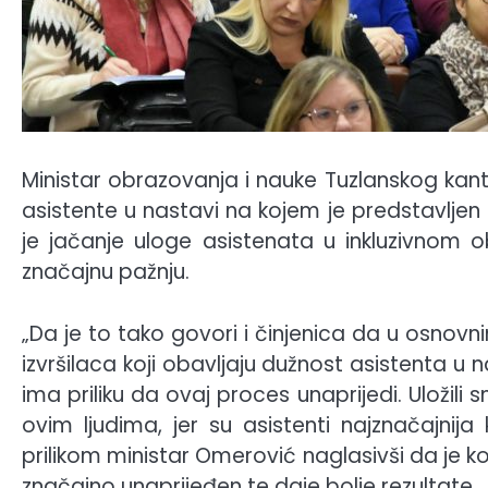
Ministar obrazovanja i nauke Tuzlanskog ka
asistente u nastavi na kojem je predstavljen i
je jačanje uloge asistenata u inkluzivnom 
značajnu pažnju.
„Da je to tako govori i činjenica da u osno
izvršilaca koji obavljaju dužnost asistenta u nas
ima priliku da ovaj proces unaprijedi. Uložil
ovim ljudima, jer su asistenti najznačajnij
prilikom ministar Omerović naglasivši da je 
značajno unaprijeđen te daje bolje rezultate.