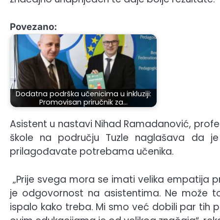
Povezano:
Dodatna podrška učenicima u inkluziji:
Promovisan priručnik za…
Asistent u nastavi Nihad Ramadanović, profeso
škole na području Tuzle naglašava da j
prilagođavate potrebama učenika.
„Prije svega mora se imati velika empatija pr
je odgovornost na asistentima. Ne može to
ispalo kako treba. Mi smo već dobili par tih pr