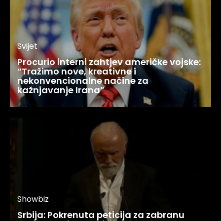
Svijet
Procurio interni zahtjev američke vojske:
“Tražimo nove, kreativne i
nekonvencionalne načine za
kažnjavanje Irana”
Showbiz
Srbija: Pokrenuta peticija za zabranu