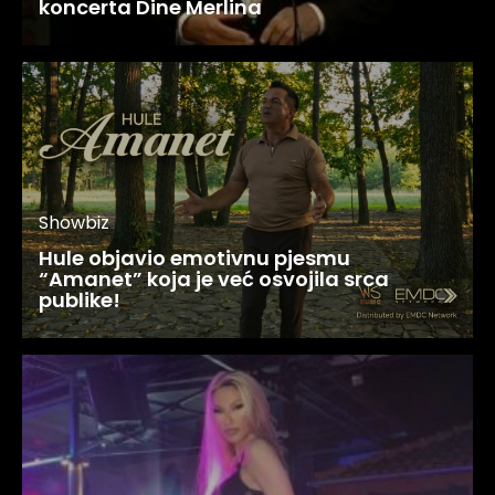
koncerta Dine Merlina
Showbiz
Hule objavio emotivnu pjesmu
“Amanet” koja je već osvojila srca
publike!