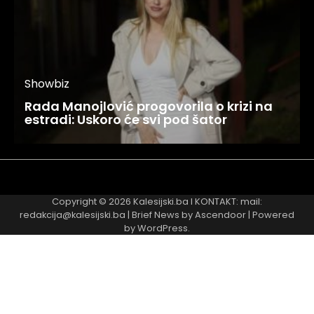
Showbiz
Rada Manojlović progovorila o krizi na
estradi: Uskoro će svi pod šator
Najnovije
Najčitanije
Copyright © 2026
Kalesijski.ba
I KONTAKT: mail:
redakcija@kalesijski.ba | Brief News by
Ascendoor
| Powered
by
WordPress
.