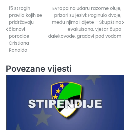
15 strogih
Evropa na udaru razorne oluje,
Navigacija
pravila kojih se
prizori su jezivi: Poginulo dvoje,
članaka
pridržavaju
među njima i dijete – Skupština
članovi
evakuisana, vjetar čupa
porodice
dalekovode, gradovi pod vodom
Cristiana
Ronalda
Povezane vijesti