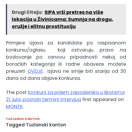
Drugi čitaju:
SIPA vrši pretres na više
lokacija u Živinicama: Sumnja na drogu,
oružje i elitnu prostituciju
Primjere izjava za kandidate po raspisanom
konkursu/oglasu koji ostvaruju pravo na
bodovanje po osnovu pripadnosti nekoj od
boračkih kategorija ili radne obaveze možete
preuzeti
OVDJE
. Izjava ne smije biti starija od 30
dana od dana objave konkursa.
The post
Konkurs za prijem zaposlenika u školama
21. jula, poznati termini intervjua
first appeared on
MONTK
.
TUZLANSKI KANTON
Tagged
Tuzlanski kanton