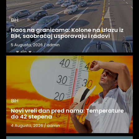
BiH
Haos na granicama: Kolone na izlazu iz
BiH, saobraćaj usporavaju i radovi
5 Augusta, 2026
/
admin
BiH
Novi vreli dan pred nama: Temperature
do 42 stepena
4 Augusta, 2026
/
admin