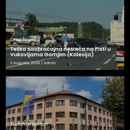
Crna hronika
Teška saobraćajna nesreća na Pisti u
Vukovijama Gornjim (Kalesija)
3 Augusta, 2026
/
admin
Tuzlanski kanton