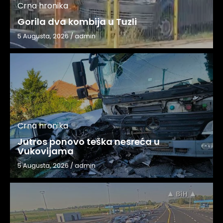
Crna hronika
Gorila dva kombija u Tuzli
5 Augusta, 2026
/
admin
Crna hronika
Jutros ponovo teška nesreća u
Vukovijama
5 Augusta, 2026
/
admin