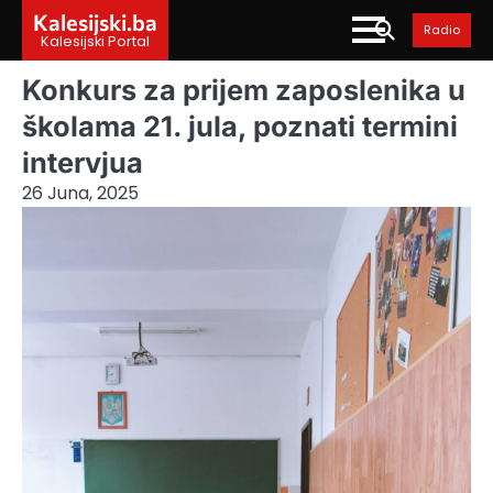
Skip
Kalesijski.ba
Radio
to
Kalesijski Portal
content
Konkurs za prijem zaposlenika u
školama 21. jula, poznati termini
intervjua
26 Juna, 2025