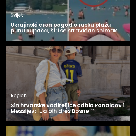
Svijet
Ukrajinski dron pogodio rusku plažu
punu kupača, širi se stravičan snimak
Region
Sin hrvatske voditeljice odbio Ronaldov i
Messijev: “Ja bih dres Bosne!”