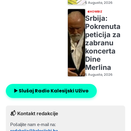
5 Augusta, 2026
SHOWBIZ
Srbija:
Pokrenuta
peticija za
zabranu
koncerta
Dine
Merlina
5 Augusta, 2026
▶️ Slušaj Radio Kalesijski Uživo
📬 Kontakt redakcije
Pošaljite nam e-mail na:
redakcija@kalesijski.ba