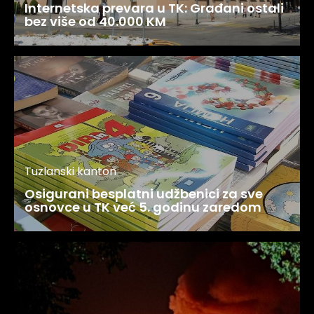
Internetska prevara u TK: Građani ostali
bez više od 40.000 KM
Tuzlanski kanton
Osigurani besplatni udžbenici za sve
osnovce u TK već 5. godinu zaredom