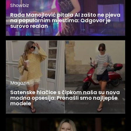
Showbiz
Rada Manojlović pitala AI zašto ne pjeva
na popularnim mjestima: Odgovor je
surovo realan
Magazin
Satenske hlačice s čipkom naša su nova
modna opsesija: Pronašli smo najljepše
modele