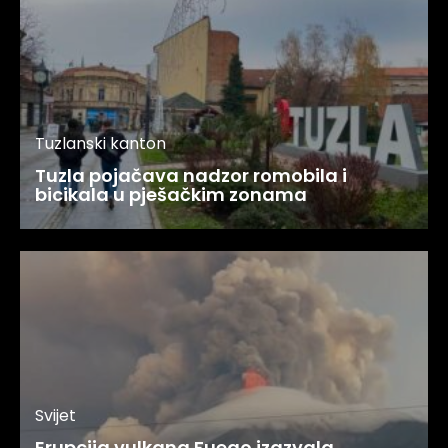
Tuzlanski kanton
Tuzla pojačava nadzor romobila i
bicikala u pješačkim zonama
Svijet
Erupcija vulkana Fuego izazvala