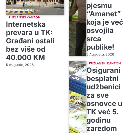
pjesmu
“Amanet”
TUZLANSKI KANTON
koja je već
Internetska
osvojila
prevara u TK:
srca
Građani ostali
publike!
bez više od
5 Augusta, 2026
40.000 KM
TUZLANSKI KANTON
5 Augusta, 2026
Osigurani
besplatni
udžbenici
za sve
osnovce u
TK već 5.
godinu
zaredom