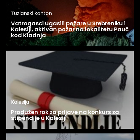
Tuzlanski kanton
Vatrogasci ugasili požare u Srebreniku i
Kalesiji, aktivan požar na lokalitetu Pauč
kod Kladnja
Kalesija
Produžen rok za prijave na konkurs za
stipendije u Kalesiji