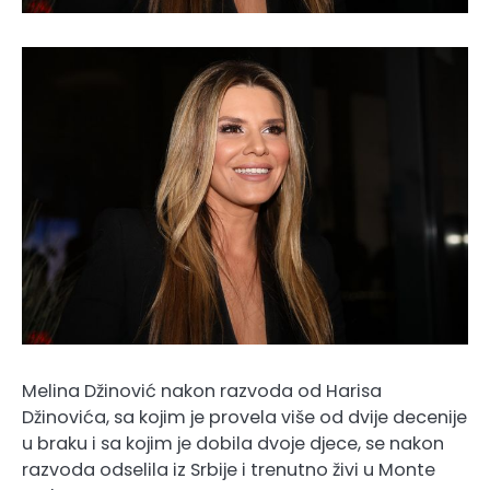
Melina Džinović nakon razvoda od Harisa
Džinovića, sa kojim je provela više od dvije decenije
u braku i sa kojim je dobila dvoje djece, se nakon
razvoda odselila iz Srbije i trenutno živi u Monte