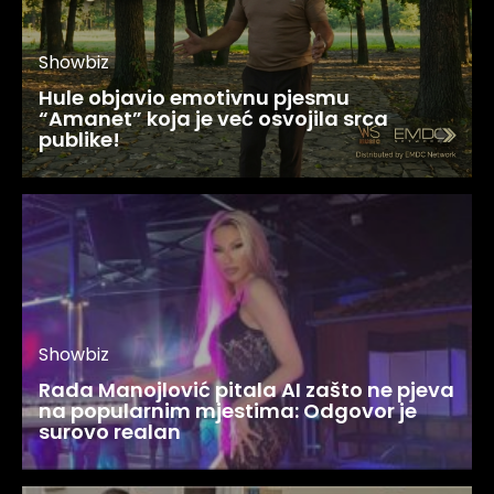
Showbiz
Hule objavio emotivnu pjesmu
“Amanet” koja je već osvojila srca
publike!
Showbiz
Rada Manojlović pitala AI zašto ne pjeva
na popularnim mjestima: Odgovor je
surovo realan