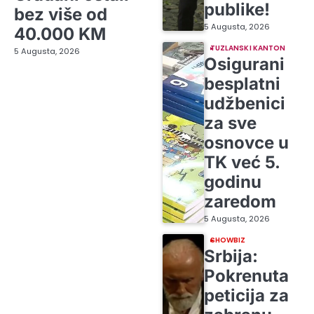
publike!
bez više od
5 Augusta, 2026
40.000 KM
TUZLANSKI KANTON
5 Augusta, 2026
Osigurani
besplatni
udžbenici
za sve
osnovce u
TK već 5.
godinu
zaredom
5 Augusta, 2026
SHOWBIZ
Srbija:
Pokrenuta
peticija za