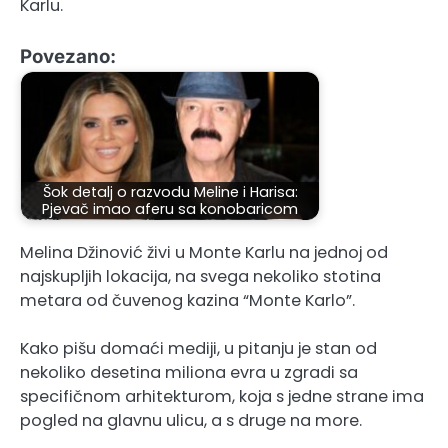
Karlu.
Povezano:
Šok detalj o razvodu Meline i Harisa:
Pjevač imao aferu sa konobaricom
Melina Džinović živi u Monte Karlu na jednoj od
najskupljih lokacija, na svega nekoliko stotina
metara od čuvenog kazina “Monte Karlo”.
Kako pišu domaći mediji, u pitanju je stan od
nekoliko desetina miliona evra u zgradi sa
specifičnom arhitekturom, koja s jedne strane ima
pogled na glavnu ulicu, a s druge na more.