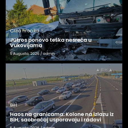
Crna hronika
Jutros ponovo teška nesreća u
Vukovijama
5 Augusta, 2026
/
admin
BiH
Haos na granicama: Kolone na izlazu iz
BiH, saobraćaj usporavaju i radovi
5 Augusta, 2026
/
admin