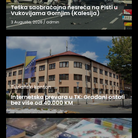
Teška saobraćajna nesreća na Pisti u
Vukovijama Gornjim (Kalesija)
3 Augusta, 2026
/
admin
Tuzlanski kanton
Internetska prevara u TK: Građani ostali
bez više od 40.000 KM