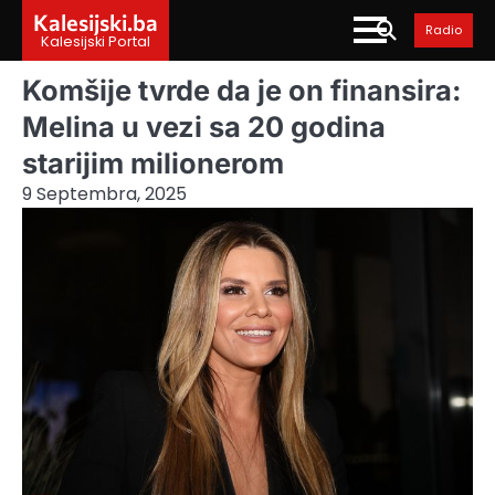
Skip
Kalesijski.ba
Radio
to
Kalesijski Portal
content
Komšije tvrde da je on finansira:
Melina u vezi sa 20 godina
starijim milionerom
9 Septembra, 2025