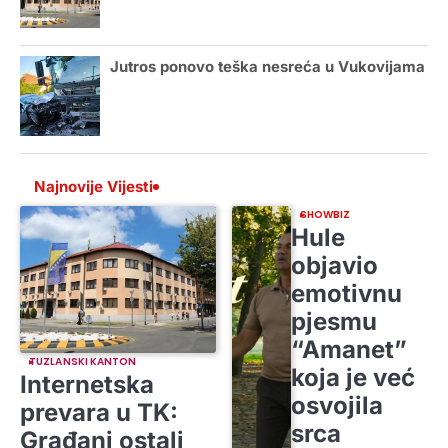
Jutros ponovo teška nesreća u Vukovijama
Najnovije Vijesti
SHOWBIZ
Hule
objavio
emotivnu
pjesmu
“Amanet”
TUZLANSKI KANTON
koja je već
Internetska
osvojila
prevara u TK:
srca
Građani ostali