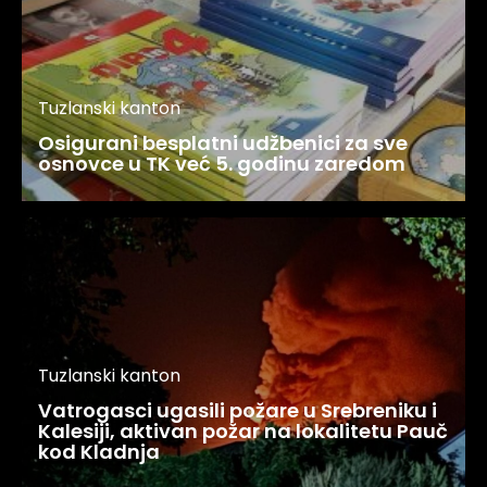
Tuzlanski kanton
Osigurani besplatni udžbenici za sve
osnovce u TK već 5. godinu zaredom
Tuzlanski kanton
Vatrogasci ugasili požare u Srebreniku i
Kalesiji, aktivan požar na lokalitetu Pauč
kod Kladnja