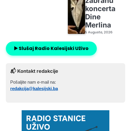
zabranu
koncerta
Dine
Merlina
5 Augusta, 2026
▶️ Slušaj Radio Kalesijski Uživo
📬 Kontakt redakcije
Pošaljite nam e-mail na:
redakcija@kalesijski.ba