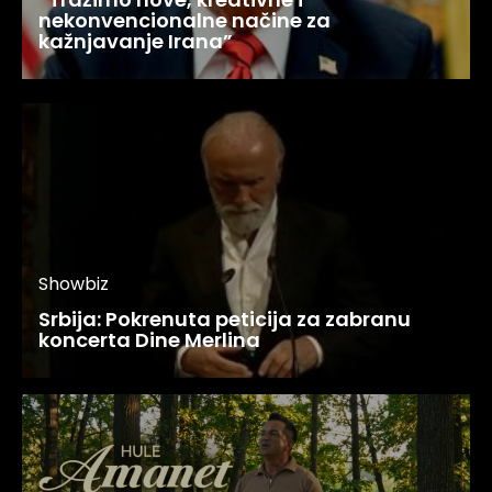
nekonvencionalne načine za
kažnjavanje Irana”
Showbiz
Srbija: Pokrenuta peticija za zabranu
koncerta Dine Merlina