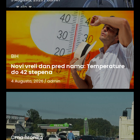
BiH
Novi vreli dan pred nama: Temperature
do 42 stepena
4 Augusta, 2026
/
admin
Crna hronika