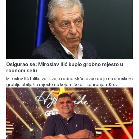
Osigurao se: Miroslav Ilić kupio grobno mjesto u
rodnom selu
Miroslav Ilić toliko voli svoje rodne Mrčajevce da je na seoskom
groblju obilježio mjesto na kojem će biti sahranjen. Kroz…