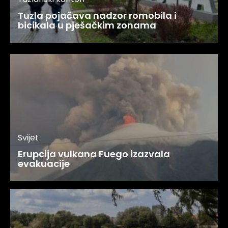
Tuzla pojačava nadzor romobila i
bicikala u pješačkim zonama
Svijet
Erupcija vulkana Fuego izazvala
evakuacije