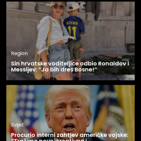
Region
Sin hrvatske voditeljice odbio Ronaldov i
Messijev: “Ja bih dres Bosne!”
Svijet
Procurio interni zahtjev američke vojske:
“Tražimo nove, kreativne i