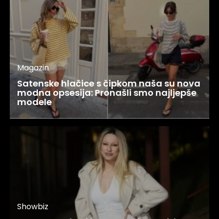
Magazin
Satenske hlačice s čipkom naša su nova
modna opsesija: Pronašli smo najljepše
modele
Showbiz