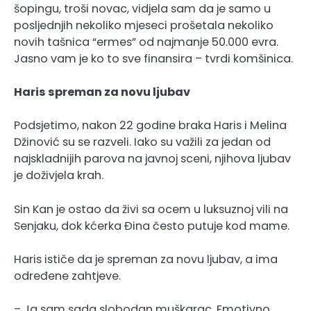
šopingu, troši novac, vidjela sam da je samo u
posljednjih nekoliko mjeseci prošetala nekoliko
novih tašnica “ermes” od najmanje 50.000 evra.
Jasno vam je ko to sve finansira – tvrdi komšinica.
Haris spreman za novu ljubav
Podsjetimo, nakon 22 godine braka Haris i Melina
Džinović su se razveli. Iako su važili za jedan od
najskladnijih parova na javnoj sceni, njihova ljubav
je doživjela krah.
Sin Kan je ostao da živi sa ocem u luksuznoj vili na
Senjaku, dok kćerka Đina često putuje kod mame.
Haris ističe da je spreman za novu ljubav, a ima
određene zahtjeve.
– Ja sam sada slobodan muškarac. Emotivno