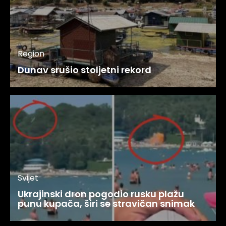
Region
Dunav srušio stoljetni rekord
Svijet
Ukrajinski dron pogodio rusku plažu
punu kupača, širi se stravičan snimak