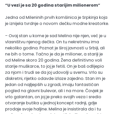
“U vezi je sa 20 godina starijim milionerom”
Jedna od Mileninih prvih komšinica je Srpkinja koja
je iznijela tvrdnje o novom dečku modne kreatorke.
– Ovaj stan u kome je sad Melina nije njen, već je u
vlasništvu njenog dečka. On tu nekretninu ima
nekoliko godina. Poznat je široj javnosti u Srbiji, ali
ne bih o tome. Tačno je da je milioner, a stariji je
od Meline skoro 20 godina. Žena definitivno voli
starije muškarce, to joj je fetiš. On je baš odlijepio
za njom i trudi se da joj udovolji u svemu. Vrlo su
diskretni, rijetko odavde izlaze zajedno. Stan im je
jedan od najljepših u zgradi, imaju fantastičan
pogled na glavni bulevar, ali i na more. Čovjek je
vrlo galantan, on joj je preko svojih veza i sredio
otvaranje butika u jednoj koncept radnji, gdje
prodaje svoje haljine. Melina je insistirala da i tu