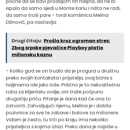
počne da se bavi prodajom tih haljina, da ne bi
ispalo da samo sjedi u Monte Karlu i ništa ne radi,
da samo troši pare – tvrdi komšinica Melina
Džinović, pa nastavlja:
Drugi čitaju:
Prošla kroz ogroman stres:
Zbog srpske pjevačice Playboy platio
milionsku kaznu
– Koliko god se on trudio da je progura u društvu
preko svojih kontakata i prijatelja, ovaj biznis s
haljinama ide jako loše. Prilično je to nekvalitetna
roba za klijentelu ovdje, oni traže potpuno
drugačiju priču. Pitanje je dana kad će ona to
zatvoriti. Zahvaljujući njemu, Melina je i dobila
pozivnice za sve te zabave i balove za milionere.
Viđam je često, tu trči po kraju, ima nekoliko
prijateljica s kojima izlazi. Preko dana je najviše u