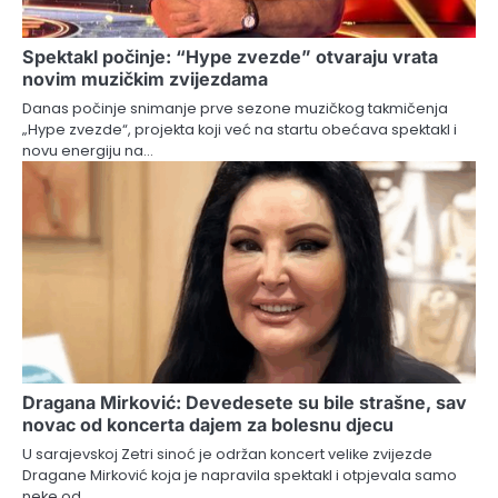
Spektakl počinje: “Hype zvezde” otvaraju vrata
novim muzičkim zvijezdama
Danas počinje snimanje prve sezone muzičkog takmičenja
„Hype zvezde“, projekta koji već na startu obećava spektakl i
novu energiju na…
Dragana Mirković: Devedesete su bile strašne, sav
novac od koncerta dajem za bolesnu djecu
U sarajevskoj Zetri sinoć je održan koncert velike zvijezde
Dragane Mirković koja je napravila spektakl i otpjevala samo
neke od…