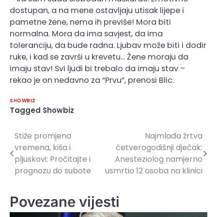
dostupan, a na mene ostavljaju utisak lijepe i
pametne žene, nema ih previše! Mora biti
normalna. Mora da ima savjest, da ima
toleranciju, da bude radna. Ljubav može biti i dodir
ruke, i kad se završi u krevetu… Žene moraju da
imaju stav! Svi ljudi bi trebalo da imaju stav –
rekao je on nedavno za “Prvu”, prenosi Blic.
SHOWBIZ
Tagged
Showbiz
Stiže promjena
Najmlađa žrtva
Navigacija
vremena, kiša i
četverogodišnji dječak:
članaka
pljuskovi: Pročitajte i
Anesteziolog namjerno
prognozu do subote
usmrtio 12 osoba na klinici
Povezane vijesti