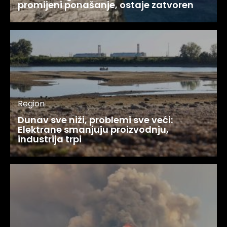
promijeni ponašanje, ostaje zatvoren
Region
Dunav sve niži, problemi sve veći:
Elektrane smanjuju proizvodnju,
industrija trpi