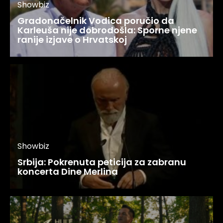
Showbiz
Gradonačelnik Vodica poručio da
Karleuša nije dobrodošla: Sporne njene
ranije izjave o Hrvatskoj
Showbiz
Srbija: Pokrenuta peticija za zabranu
koncerta Dine Merlina