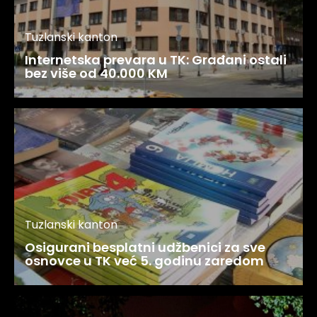
Tuzlanski kanton
Internetska prevara u TK: Građani ostali
bez više od 40.000 KM
Tuzlanski kanton
Osigurani besplatni udžbenici za sve
osnovce u TK već 5. godinu zaredom