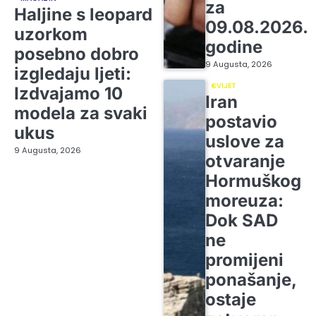
za
Haljine s leopard
09.08.2026.
uzorkom
godine
posebno dobro
9 Augusta, 2026
izgledaju ljeti:
SVIJET
Izdvajamo 10
Iran
modela za svaki
postavio
ukus
uslove za
9 Augusta, 2026
otvaranje
Hormuškog
moreuza:
Dok SAD
ne
promijeni
ponašanje,
ostaje