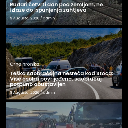
Rudari četvrti dan pod zemljom, ne
izlaze do ispunjenja zahtjeva
9 Augusta, 2026
/
admin
Crna hronika
Teška saobraćajna nesreća kod Stoca:
Više osoba povrijeđeno, saobraćaj
potpuno obustavljen
8 Augusta, 2026
/
admin