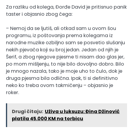
Za razliku od kolega, Đorđe David je pritisnuo panik
taster i objasnio zbog čega:
– Nemoj da se ljutiš, ali otkad sam u ovom šou
programu, iz poštovanja prema kolegama iz
narodne muzike ozbiljno sam se posvetio slušanju
nekih pjevača koji su broj jedan. Jedan od njih je
Šerif, a zbog njegove pjesme ti nisam dao glas jer,
po mom mišljenju, to nije bilo dovoljno dobro. Bilo
je mnogo nazala, tako je moje uho to čulo, dok je
druga pjesma bila odlična. Ipak, ti si definitivno
neko ko treba ovom takmičenju – objasnio je
roker.
Drugi čitaju:
Uživa u luksuzu: Đina Džinović
platila 45.000 KM na torbicu