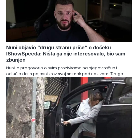
Nuni objavio “drugu stranu priče” o dočeku
IShowSpeeda: Ništa ga nije interesovalo, bio sam
zbunjen
Nuni je progovorio o svim prozivkama na njegov račun i
odlučio da ih pojasni kroz svoj snimak pod nazivom “Druga…