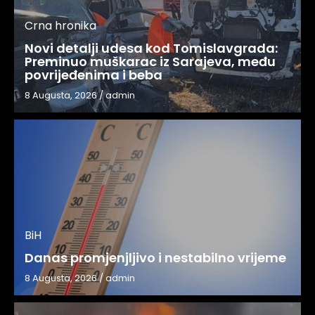
Crna hronika
Novi detalji udesa kod Tomislavgrada:
Preminuo muškarac iz Sarajeva, među
povrijeđenima i beba
8 Augusta, 2026
/
admin
BiH
Danas promjenjljivo i nestabilno vrijeme
8 Augusta, 2026
/
admin