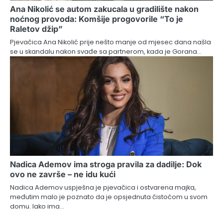
Ana Nikolić se autom zakucala u gradilište nakon
noćnog provoda: Komšije progovorile “To je
Raletov džip”
Pjevačica Ana Nikolić prije nešto manje od mjesec dana našla
se u skandalu nakon svađe sa partnerom, kada je Gorana…
Nadica Ademov ima stroga pravila za dadilje: Dok
ovo ne završe – ne idu kući
Nadica Ademov uspješna je pjevačica i ostvarena majka,
međutim malo je poznato da je opsjednuta čistoćom u svom
domu. Iako ima…