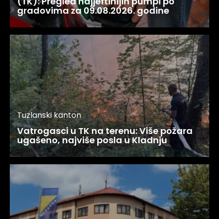
(TK): Pregled najjeftinijih pumpi po
gradovima za 09.08.2026. godine
Tuzlanski kanton
Vatrogasci u TK na terenu: Više požara
ugašeno, najviše posla u Kladnju