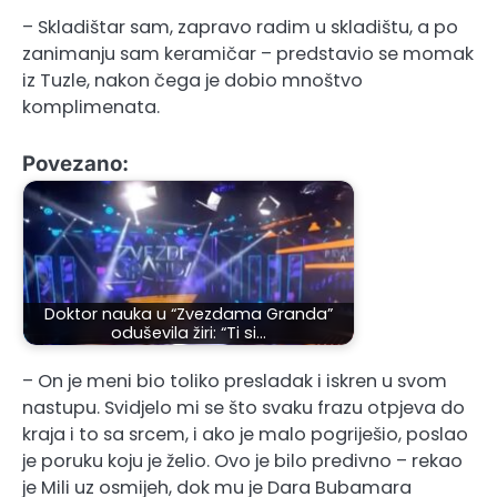
– Skladištar sam, zapravo radim u skladištu, a po
zanimanju sam keramičar – predstavio se momak
iz Tuzle, nakon čega je dobio mnoštvo
komplimenata.
Povezano:
Doktor nauka u “Zvezdama Granda”
oduševila žiri: “Ti si…
– On je meni bio toliko presladak i iskren u svom
nastupu. Svidjelo mi se što svaku frazu otpjeva do
kraja i to sa srcem, i ako je malo pogriješio, poslao
je poruku koju je želio. Ovo je bilo predivno – rekao
je Mili uz osmijeh, dok mu je Dara Bubamara