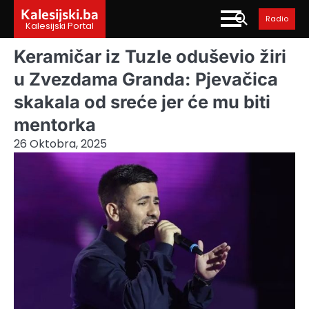
Skip
Kalesijski.ba
Radio
to
Kalesijski Portal
content
Keramičar iz Tuzle oduševio žiri
u Zvezdama Granda: Pjevačica
skakala od sreće jer će mu biti
mentorka
26 Oktobra, 2025