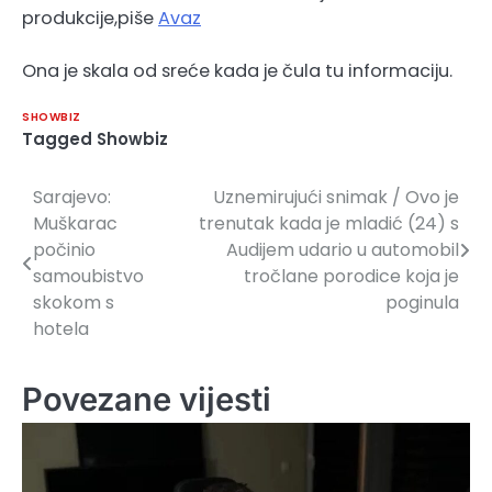
produkcije,piše
Avaz
Ona je skala od sreće kada je čula tu informaciju.
SHOWBIZ
Tagged
Showbiz
Sarajevo:
Uznemirujući snimak / Ovo je
Navigacija
Muškarac
trenutak kada je mladić (24) s
članaka
počinio
Audijem udario u automobil
samoubistvo
tročlane porodice koja je
skokom s
poginula
hotela
Povezane vijesti