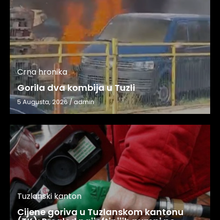
Crna hronika
Gorila dva kombija u Tuzli
5 Augusta, 2026
/
admin
Tuzlanski kanton
Cijene goriva u Tuzlanskom kantonu