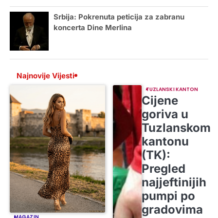
Srbija: Pokrenuta peticija za zabranu
koncerta Dine Merlina
Najnovije Vijesti
TUZLANSKI KANTON
Cijene
goriva u
Tuzlanskom
kantonu
(TK):
Pregled
najjeftinijih
pumpi po
gradovima
MAGAZIN