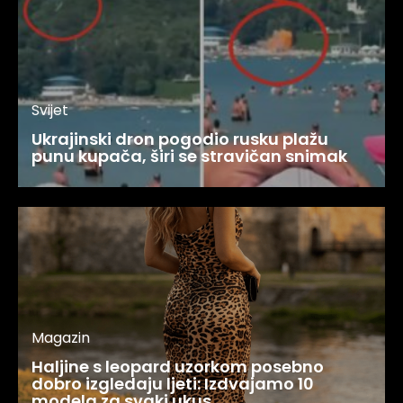
Svijet
Ukrajinski dron pogodio rusku plažu
punu kupača, širi se stravičan snimak
Magazin
Haljine s leopard uzorkom posebno
dobro izgledaju ljeti: Izdvajamo 10
modela za svaki ukus