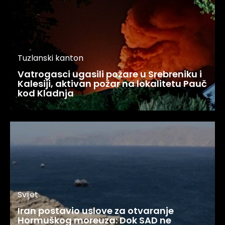
Tuzlanski kanton
Vatrogasci ugasili požare u Srebreniku i
Kalesiji, aktivan požar na lokalitetu Pauč
kod Kladnja
Svijet
Iran postavio uslove za otvaranje
Hormuškog moreuza: Dok SAD ne