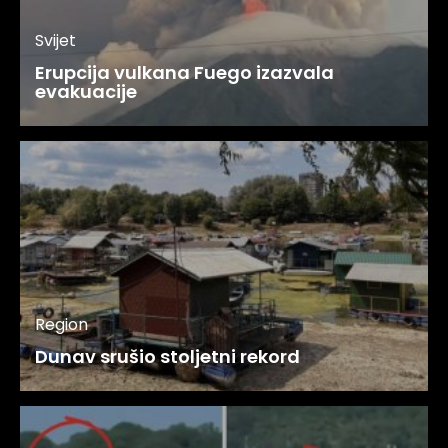
Svijet
Erupcija vulkana Fuego izazvala
evakuacije
Region
Dunav srušio stoljetni rekord