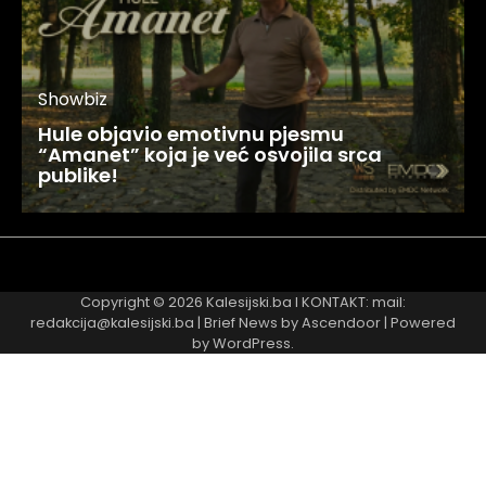
Showbiz
Hule objavio emotivnu pjesmu
“Amanet” koja je već osvojila srca
publike!
Najnovije
Najčitanije
Copyright © 2026
Kalesijski.ba
I KONTAKT: mail:
redakcija@kalesijski.ba | Brief News by
Ascendoor
| Powered
by
WordPress
.