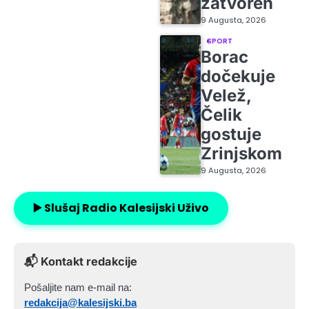
zatvoren
9 Augusta, 2026
SPORT
Borac
dočekuje
Velež,
Čelik
gostuje
Zrinjskom
9 Augusta, 2026
▶️ Slušaj Radio Kalesijski Uživo
📬 Kontakt redakcije
Pošaljite nam e-mail na:
redakcija@kalesijski.ba