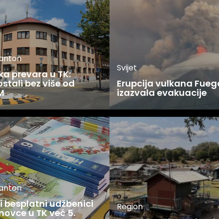
kanton
Svijet
ka prevara u TK:
stali bez više od
Erupcija vulkana Fueg
M
izazvala evakuacije
kanton
 besplatni udžbenici
Region
novce u TK već 5.