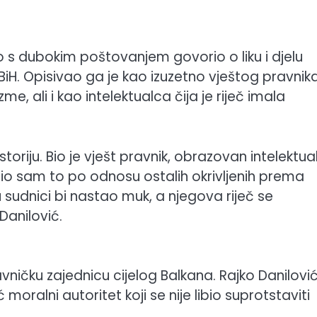
o s dubokim poštovanjem govorio o liku i djelu
iH. Opisivao ga je kao izuzetno vještog pravnik
, ali i kao intelektualca čija je riječ imala
storiju. Bio je vješt pravnik, obrazovan intelektua
dio sam to po odnosu ostalih okrivljenih prema
 sudnici bi nastao muk, a njegova riječ se
Danilović.
vničku zajednicu cijelog Balkana. Rajko Danilovi
moralni autoritet koji se nije libio suprotstaviti