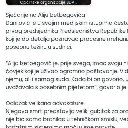
Općinske organizacije SDA…
Sjećanje na Aliju Izetbegovića
Danilović je u svojim medijskim istupima čest
prvog predsjednika Predsjedništva Republike B
koji je do detalja poznavao procesne mehanizme
posebnu težinu u sudnici.
“Alija Izetbegović je, prije svega, imao svoju hi
čovjek koji je uživao ogromno poštovanje. Vi
njemu, ali i samog suda. Kada bi on govorio, u
uvažavala s posebnim pijetetom”, govorio je 
Odlazak velikana advokature
Njegova smrt predstavlja veliki gubitak za pra
nije bio samo branilac u tehničkom smislu, već 
tadašnjim sistemima moći u ime pravde.