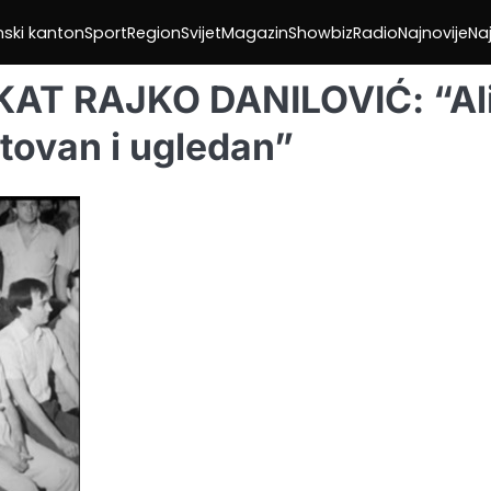
nski kanton
Sport
Region
Svijet
Magazin
Showbiz
Radio
Najnovije
Naj
T RAJKO DANILOVIĆ: “Ali
štovan i ugledan”