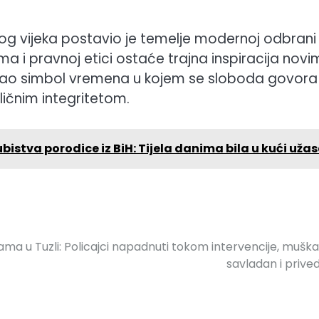
g vijeka postavio je temelje modernoj odbrani
ma i pravnoj etici ostaće trajna inspiracija novi
stao simbol vremena u kojem se sloboda govora 
ličnim integritetom.
istva porodice iz BiH: Tijela danima bila u kući uža
ama u Tuzli: Policajci napadnuti tokom intervencije, mušk
savladan i prive