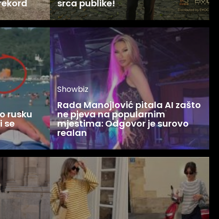
 rekord
srca publike!
Showbiz
Rada Manojlović pitala AI zašto
o rusku
ne pjeva na popularnim
i se
mjestima: Odgovor je surovo
realan