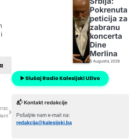
Srbija:
Pokrenuta
peticija za
m
zabranu
i
koncerta
Dine
Merlina
5 Augusta, 2026
sa
▶️ Slušaj Radio Kalesijski Uživo
📬 Kontakt redakcije
arac
den!
Pošaljite nam e-mail na:
redakcija@kalesijski.ba