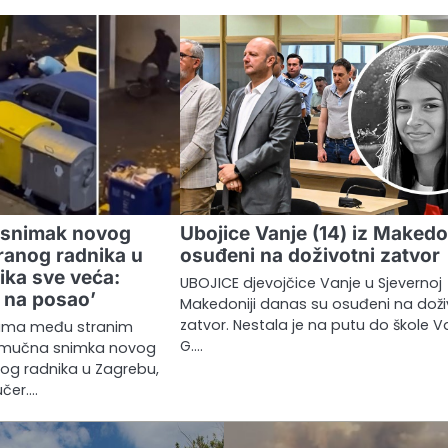
i snimak novog
Ubojice Vanje (14) iz Makedo
ranog radnika u
osuđeni na doživotni zatvor
ika sve veća:
UBOJICE djevojčice Vanje u Sjevernoj
i na posao’
Makedoniji danas su osuđeni na doži
zatvor. Nestala je na putu do škole V
ama među stranim
G.…
se mučna snimka novog
og radnika u Zagrebu,
učer.…