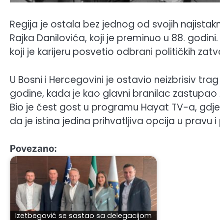
Regija je ostala bez jednog od svojih najistakn
Rajka Danilovića, koji je preminuo u 88. godin
koji je karijeru posvetio odbrani političkih zatv
U Bosni i Hercegovini je ostavio neizbrisiv t
godine, kada je kao glavni branilac zastupao A
Bio je čest gost u programu Hayat TV-a, gdje 
da je istina jedina prihvatljiva opcija u pravu i p
Povezano:
Izetbegović se sastao sa delegacijom