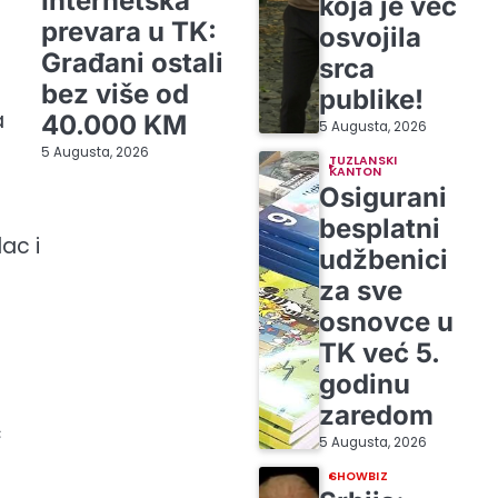
Internetska
koja je već
prevara u TK:
osvojila
Građani ostali
srca
bez više od
publike!
a
40.000 KM
5 Augusta, 2026
5 Augusta, 2026
TUZLANSKI
KANTON
Osigurani
besplatni
lac i
udžbenici
za sve
osnovce u
TK već 5.
godinu
zaredom
ć
5 Augusta, 2026
SHOWBIZ