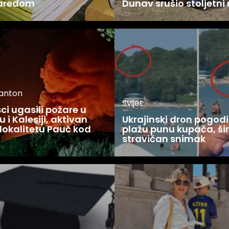
zaredom
Dunav srušio stoljetni
kanton
Svijet
i ugasili požare u
 i Kalesiji, aktivan
Ukrajinski dron pogodi
lokalitetu Pauč kod
plažu punu kupača, šir
stravičan snimak