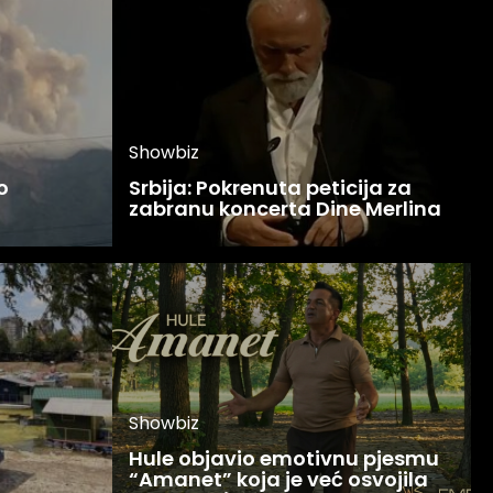
Showbiz
o
Srbija: Pokrenuta peticija za
zabranu koncerta Dine Merlina
Showbiz
Hule objavio emotivnu pjesmu
“Amanet” koja je već osvojila