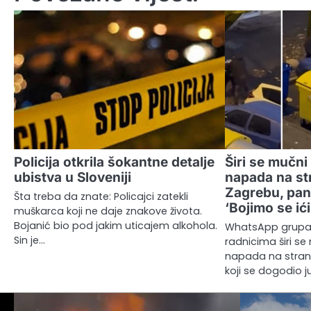
Policija otkrila šokantne detalje
Širi se mučn
ubistva u Sloveniji
napada na st
Zagrebu, pan
Šta treba da znate: Policajci zatekli
‘Bojimo se ić
muškarca koji ne daje znakove života.
Bojanić bio pod jakim uticajem alkohola.
WhatsApp grup
Sin je…
radnicima širi 
napada na stran
koji se dogodio j