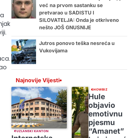
već na prvom sastanku se
pretvarao u SADISTU I
ta
SILOVATELJA: Onda je otkriveno
njak
nešto JOŠ GNUSNIJE
ji.
Jutros ponovo teška nesreća u
Vukovijama
aca.
cao
Najnovije Vijesti
SHOWBIZ
Hule
objavio
emotivnu
pjesmu
“Amanet”
TUZLANSKI KANTON