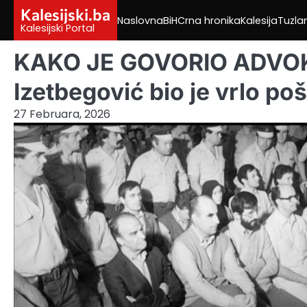
Skip
Kalesijski.ba
Naslovna
BiH
Crna hronika
Kalesija
Tuzla
to
Kalesijski Portal
content
KAKO JE GOVORIO ADVOKA
Izetbegović bio je vrlo po
27 Februara, 2026