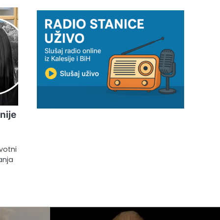
nije
votni
anja