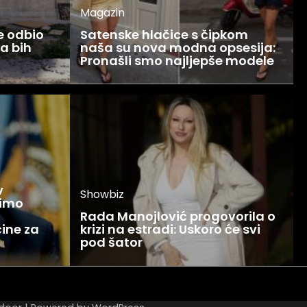
Magazin
ce odbio
Satenske hlačice s čipkom
Ja bih
naša su nova modna opsesija:
Pronašli smo najljepše modele
v
Showbiz
žimo
Rada Manojlović progovorila o
ine za
krizi na estradi: Uskoro će svi
pod šator