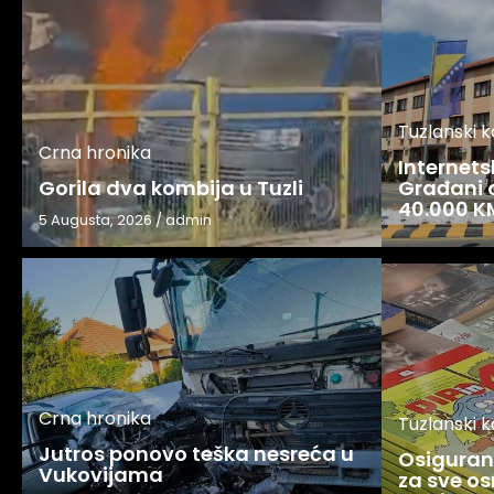
Tuzlanski 
Crna hronika
Internets
Gorila dva kombija u Tuzli
Građani o
40.000 K
5 Augusta, 2026
/
admin
Crna hronika
Tuzlanski 
Jutros ponovo teška nesreća u
Osigurani
Vukovijama
za sve os