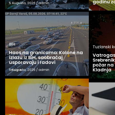
godinu 
5 Augusta, 2026
/
admin
BiH
Tuzlanski 
Haos na granicama: Kolone na
Vatrogasc
izlazu iz BiH, saobraćaj
Srebreniku
usporavaju i radovi
požar na 
Kladnja
5 Augusta, 2026
/
admin