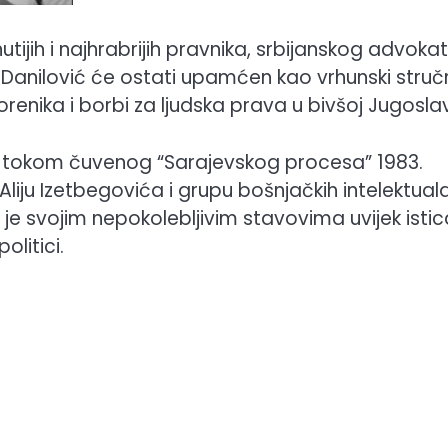
utijih i najhrabrijih pravnika, srbijanskog advoka
i. Danilović će ostati upamćen kao vrhunski struč
orenika i borbi za ljudska prava u bivšoj Jugoslavi
rag tokom čuvenog “Sarajevskog procesa” 1983.
liju Izetbegovića i grupu bošnjačkih intelektual
je svojim nepokolebljivim stavovima uvijek isti
olitici.