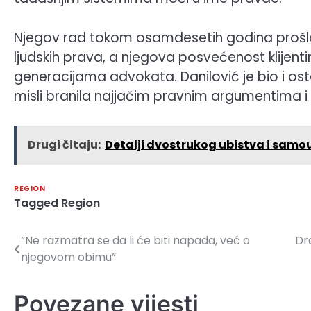
Njegov rad tokom osamdesetih godina prošlo
ljudskih prava, a njegova posvećenost klijenti
generacijama advokata. Danilović je bio i o
misli branila najjačim pravnim argumentima i 
Drugi čitaju:
Detalji dvostrukog ubistva i samoub
REGION
Tagged
Region
“Ne razmatra se da li će biti napada, već o
Dr
Navigacija
njegovom obimu”
članaka
Povezane vijesti