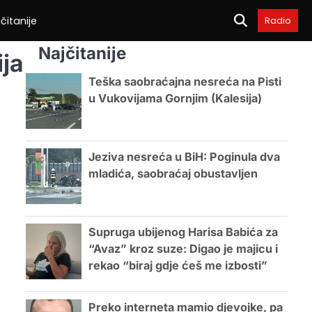
čitanije
Radio
Najčitanije
ja
Teška saobraćajna nesreća na Pisti
u Vukovijama Gornjim (Kalesija)
Jeziva nesreća u BiH: Poginula dva
mladića, saobraćaj obustavljen
Supruga ubijenog Harisa Babića za
“Avaz” kroz suze: Digao je majicu i
rekao “biraj gdje ćeš me izbosti”
Preko interneta mamio djevojke, pa