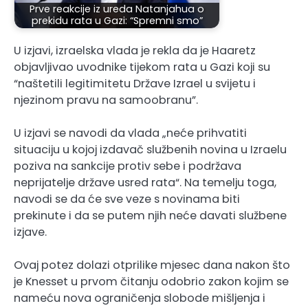
Prve reakcije iz ureda Natanjahua o
prekidu rata u Gazi: “Spremni smo”
U izjavi, izraelska vlada je rekla da je Haaretz
objavljivao uvodnike tijekom rata u Gazi koji su
“naštetili legitimitetu Države Izrael u svijetu i
njezinom pravu na samoobranu”.
U izjavi se navodi da vlada „neće prihvatiti
situaciju u kojoj izdavač službenih novina u Izraelu
poziva na sankcije protiv sebe i podržava
neprijatelje države usred rata“. Na temelju toga,
navodi se da će sve veze s novinama biti
prekinute i da se putem njih neće davati službene
izjave.
Ovaj potez dolazi otprilike mjesec dana nakon što
je Knesset u prvom čitanju odobrio zakon kojim se
nameću nova ograničenja slobode mišljenja i