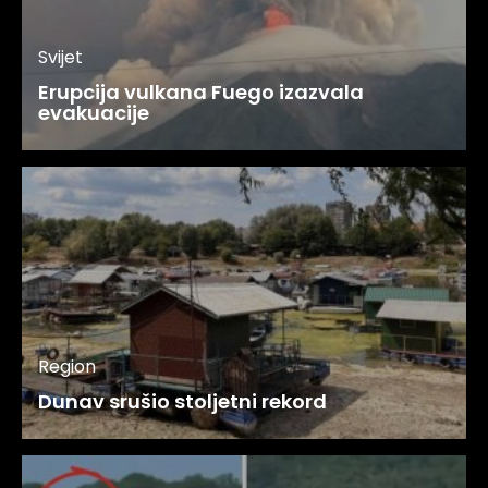
Svijet
Erupcija vulkana Fuego izazvala
evakuacije
Region
Dunav srušio stoljetni rekord