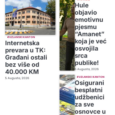
Hule
objavio
emotivnu
pjesmu
“Amanet”
TUZLANSKI KANTON
koja je već
Internetska
osvojila
prevara u TK:
srca
Građani ostali
publike!
bez više od
5 Augusta, 2026
40.000 KM
TUZLANSKI KANTON
5 Augusta, 2026
Osigurani
besplatni
udžbenici
za sve
osnovce u