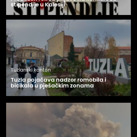
stipendije u Kalesiji
Tuzlanski kanton
Tuzla pojačava nadzor romobila i
bicikala u pješačkim zonama