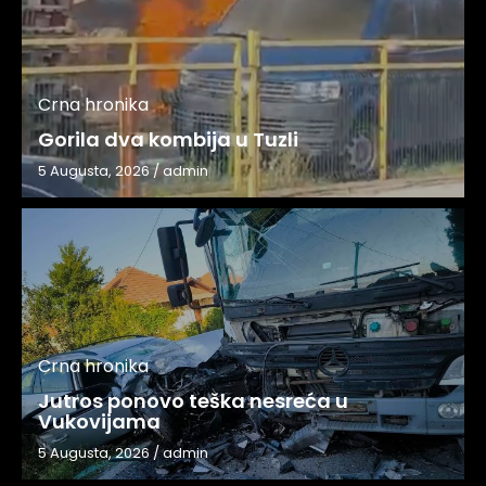
Crna hronika
Gorila dva kombija u Tuzli
5 Augusta, 2026
/
admin
Crna hronika
Jutros ponovo teška nesreća u
Vukovijama
5 Augusta, 2026
/
admin