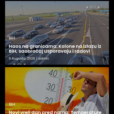
BiH
Haos na granicama: Kolone na izlazu iz
BiH, saobraćaj usporavaju i radovi
5 Augusta, 2026
/
admin
BiH
Novi vreli dan pred nama: Temperature