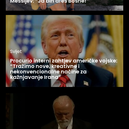
Messijev: “Ja bih dres Bosne!”
Svijet
Procurio interni zahtjev američke vojske:
“Tražimo nove, kreativne i
nekonvencionalne načine za
kažnjavanje Irana”