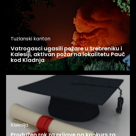
Tuzlanski kanton
Vatrogasci ugasili požare u Srebreniku i
Kalesiji, aktivan požar na lokalitetu Pauč
kod Kladnja
Kalesija
Produžen rok za prijave na konkurs za