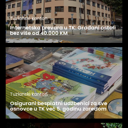
Tuzlanski kanton
Internetska prevara u TK: Građani ostali
bez više od 40.000 KM
Tuzlanski kanton
Osigurani besplatni udžbenici za sve
osnovce u TK već 5. godinu zaredom