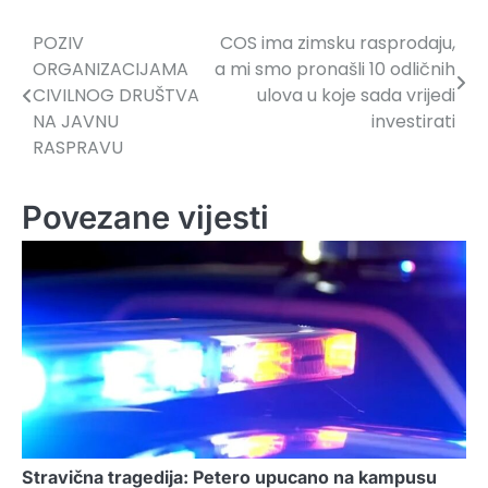
POZIV
COS ima zimsku rasprodaju,
Navigacija
ORGANIZACIJAMA
a mi smo pronašli 10 odličnih
članaka
CIVILNOG DRUŠTVA
ulova u koje sada vrijedi
NA JAVNU
investirati
RASPRAVU
Povezane vijesti
Stravična tragedija: Petero upucano na kampusu