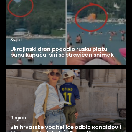
Svijet
Ukrajinski dron pogodio rusku plažu
punu kupača, širi se stravičan snimak
Region
Sin hrvatske voditeljice odbio Ronaldov i