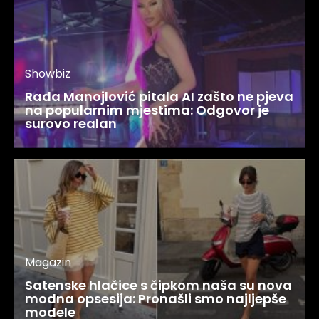
Showbiz
Rada Manojlović pitala AI zašto ne pjeva
na popularnim mjestima: Odgovor je
surovo realan
Magazin
Satenske hlačice s čipkom naša su nova
modna opsesija: Pronašli smo najljepše
modele