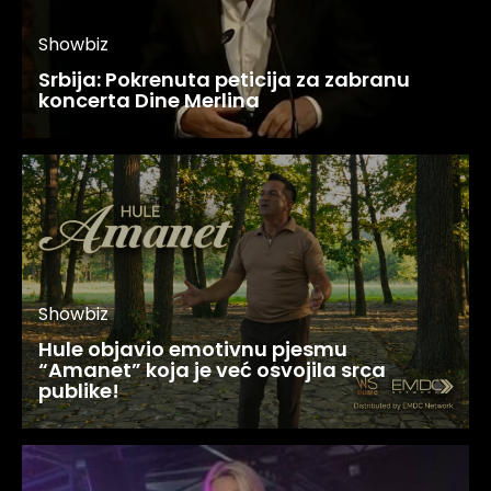
Showbiz
Srbija: Pokrenuta peticija za zabranu
koncerta Dine Merlina
Showbiz
Hule objavio emotivnu pjesmu
“Amanet” koja je već osvojila srca
publike!