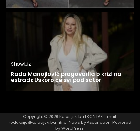
Showbiz
Rada Manojlović progovorila o krizi na
estradi: Uskoro će svi pod šator
Najnovije
Najčitanije
Copyright © 2026
Kalesijski.ba
I KONTAKT: mail:
redakcija@kalesijski.ba | Brief News by
Ascendoor
| Powered
by
WordPress
.