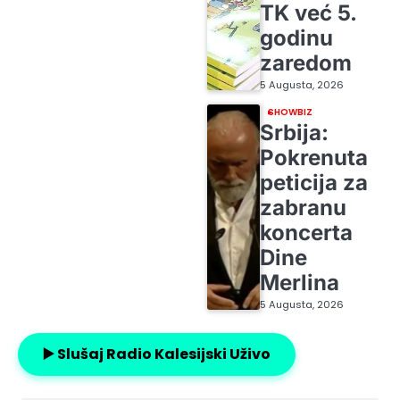
TK već 5.
godinu
zaredom
5 Augusta, 2026
SHOWBIZ
Srbija:
Pokrenuta
peticija za
zabranu
koncerta
Dine
Merlina
5 Augusta, 2026
▶️ Slušaj Radio Kalesijski Uživo