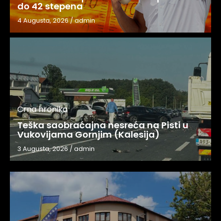
do 42 stepena
4 Augusta, 2026
/
admin
Crna hronika
Teška saobraćajna nesreća na Pisti u
Vukovijama Gornjim (Kalesija)
3 Augusta, 2026
/
admin