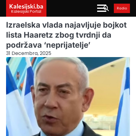
Skip
Kalesijski.ba
Radio
to
Kalesijski Portal
content
Izraelska vlada najavljuje bojkot
lista Haaretz zbog tvrdnji da
podržava ‘neprijatelje’
31 Decembra, 2025