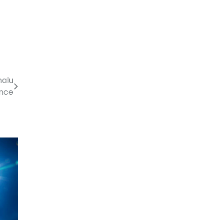
nalu
ince