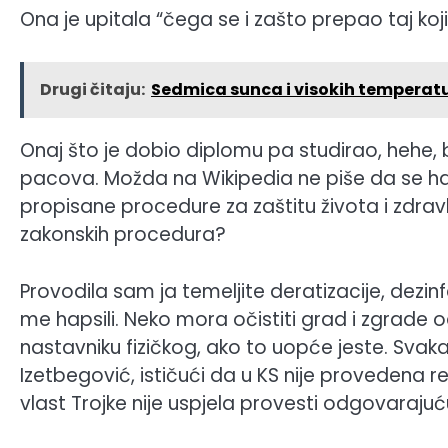
Ona je upitala “čega se i zašto prepao taj koji
Drugi čitaju:
Sedmica sunca i visokih tempera
Onaj što je dobio diplomu pa studirao, hehe, b
pacova. Možda na Wikipedia ne piše da se ha
propisane procedure za zaštitu života i zdravl
zakonskih procedura?
Provodila sam ja temeljite deratizacije, dezinfe
me hapsili. Neko mora očistiti grad i zgrade 
nastavniku fizičkog, ako to uopće jeste. Svaka
Izetbegović, ističući da u KS nije provedena re
vlast Trojke nije uspjela provesti odgovaraju