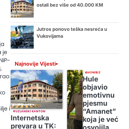
ostali bez više od 40.000 KM
Jutros ponovo teška nesreća u
Vukovijama
ja
 je
NiP-
Najnovije Vijesti
,
SHOWBIZ
irao
Hule
objavio
ko
emotivnu
pjesmu
je i
“Amanet”
TUZLANSKI KANTON
Internetska
koja je već
prevara u TK:
osvojila