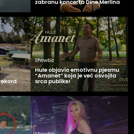
zabranu koncerta Dine Merlina
Showbiz
Hule objavio emotivnu pjesmu
“Amanet” koja je već osvojila
 rekord
srca publike!
Showbiz