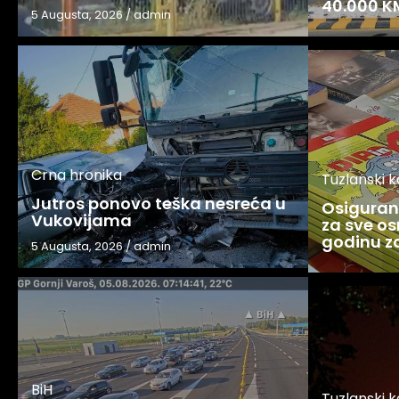
40.000 K
5 Augusta, 2026
/
admin
Crna hronika
Tuzlanski 
Jutros ponovo teška nesreća u
Osigurani
Vukovijama
za sve os
godinu 
5 Augusta, 2026
/
admin
BiH
Tuzlanski 