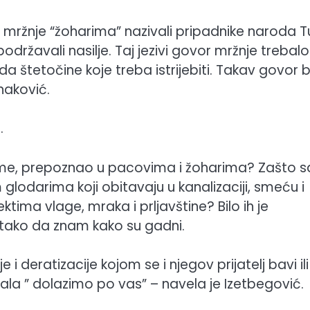
 mržnje “žoharima” nazivali pripadnike naroda Tu
održavali nasilje. Taj jezivi govor mržnje trebalo
da štetočine koje treba istrijebiti. Takav govor b
naković.
.
lome, prepoznao u pacovima i žoharima? Zašto 
glodarima koji obitavaju u kanalizaciji, smeću i
ima vlage, mraka i prljavštine? Bilo ih je
S tako da znam kako su gadni.
 i deratizacije kojom se i njegov prijatelj bavi ili
la ” dolazimo po vas” – navela je Izetbegović.