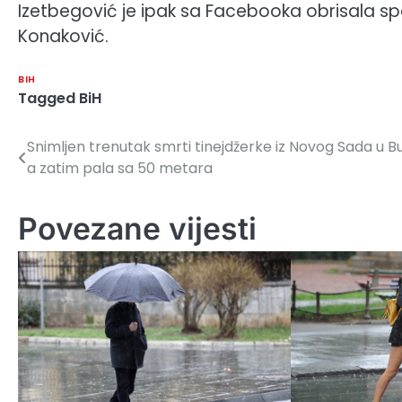
Izetbegović je ipak sa Facebooka obrisala spo
Konaković.
BIH
Tagged
BiH
Snimljen trenutak smrti tinejdžerke iz Novog Sada u Bu
Navigacija
a zatim pala sa 50 metara
članaka
Povezane vijesti