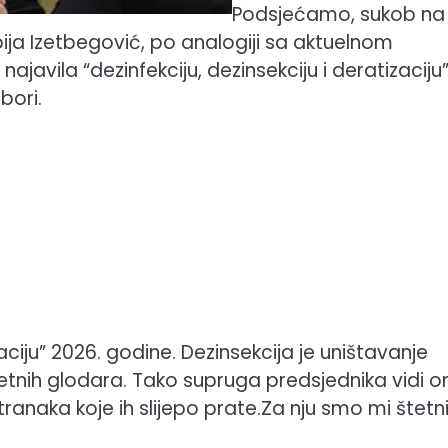
Podsjećamo, sukob na
ija Izetbegović, po analogiji sa aktuelnom
javila “dezinfekciju, dezinsekciju i deratizaciju
bori.
zaciju” 2026. godine. Dezinsekcija je uništavanje
tetnih glodara. Tako supruga predsjednika vidi o
stranaka koje ih slijepo prate.Za nju smo mi štetn