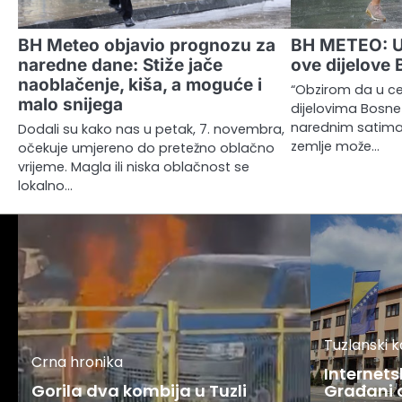
BH Meteo objavio prognozu za
BH METEO: U
naredne dane: Stiže jače
ove dijelove 
naoblačenje, kiša, a moguće i
“Obzirom da u ce
malo snijega
dijelovima Bosne 
narednim satima 
Dodali su kako nas u petak, 7. novembra,
zemlje može…
očekuje umjereno do pretežno oblačno
vrijeme. Magla ili niska oblačnost se
lokalno…
Tuzlanski 
Crna hronika
Internets
Gorila dva kombija u Tuzli
Građani o