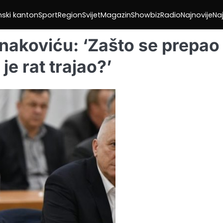
nski kanton
Sport
Region
Svijet
Magazin
Showbiz
Radio
Najnovije
Naj
nakoviću: ‘Zašto se prepao
je rat trajao?’