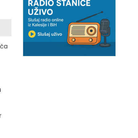
ača
u
r