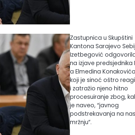
Zastupnica u Skupštini
Kantona Sarajevo Sebi
Izetbegović odgovorila
na izjave predsjednika 
a Elmedina Konakovića
koji je sinoć oštro reag
i zatražio njeno hitno
procesuiranje zbog, ka
je naveo, “javnog
podstrekavanja na nasil
mržnju”.