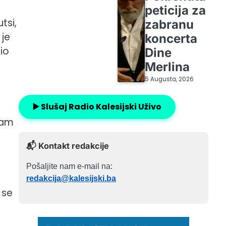
peticija za
tsi,
zabranu
 je
koncerta
io
Dine
Merlina
5 Augusta, 2026
▶️ Slušaj Radio Kalesijski Uživo
sam
📬 Kontakt redakcije
Pošaljite nam e-mail na:
redakcija@kalesijski.ba
 se