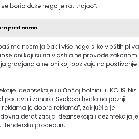
 se borio duže nego je rat trajao”.
tura pred nama
aš me nasmija čak i više nego slike vještih pliv
pse oni koji su na vlasti a ne provode zakonom
ja gradjana a ne oni koji pozivaju na poštivanje
kcije, dezinsekcije i u Općoj bolnici i u KCUS. Nis
od pacova i žohara. Svakako hvala na pažnji
 reklama je dobra reklama”, zaključila je
dovna deratizacija, dezinsekcija i dezinfekcija je
ću tendersku proceduru.