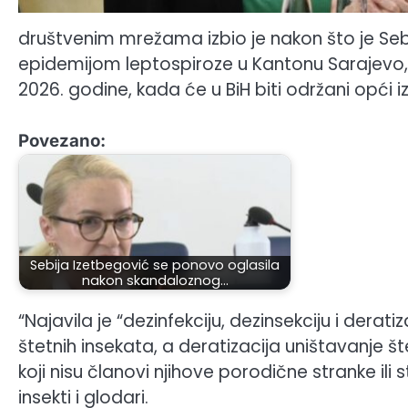
društvenim mrežama izbio je nakon što je Seb
epidemijom leptospiroze u Kantonu Sarajevo, na
2026. godine, kada će u BiH biti održani opći iz
Povezano:
Sebija Izetbegović se ponovo oglasila
nakon skandaloznog…
“Najavila je “dezinfekciju, dezinsekciju i derati
štetnih insekata, a deratizacija uništavanje š
koji nisu članovi njihove porodične stranke ili 
insekti i glodari.