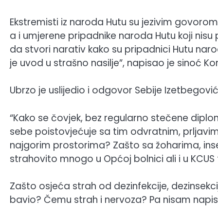
Ekstremisti iz naroda Hutu su jezivim govorom
a i umjerene pripadnike naroda Hutu koji nisu p
da stvori narativ kako su pripadnici Hutu naro
je uvod u strašno nasilje”, napisao je sinoć Ko
Ubrzo je uslijedio i odgovor Sebije Izetbegović
“Kako se čovjek, bez regularno stečene dip
sebe poistovjećuje sa tim odvratnim, prljavim 
najgorim prostorima? Zašto sa žoharima, insekt
strahovito mnogo u Općoj bolnici ali i u KCU
Zašto osjeća strah od dezinfekcije, dezinsekcije
bavio? Čemu strah i nervoza? Pa nisam napisa