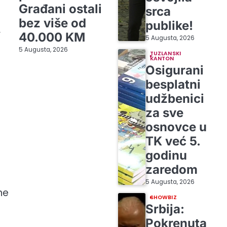
Građani ostali
srca
bez više od
publike!
”
40.000 KM
5 Augusta, 2026
5 Augusta, 2026
TUZLANSKI
KANTON
Osigurani
besplatni
udžbenici
za sve
osnovce u
TK već 5.
godinu
zaredom
5 Augusta, 2026
ne
SHOWBIZ
i
Srbija:
Pokrenuta