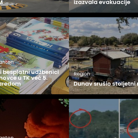
M
izazvala evakuacije
kanton
 besplatni udžbenici
Region
novce u TK već 5.
zaredom
Dunav srušio stoljetni
kanton