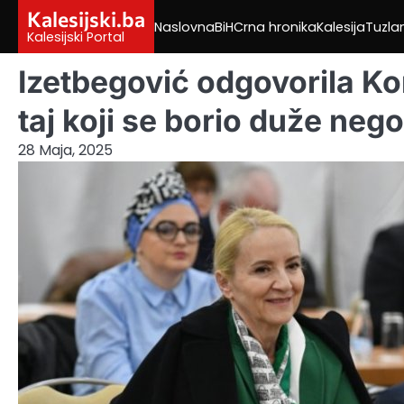
Skip
Kalesijski.ba
Naslovna
BiH
Crna hronika
Kalesija
Tuzla
to
Kalesijski Portal
content
Izetbegović odgovorila Ko
taj koji se borio duže nego 
28 Maja, 2025