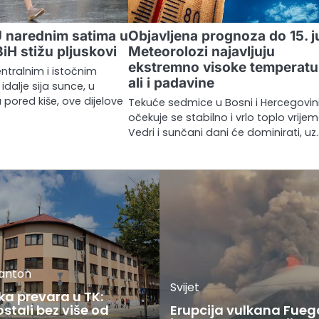
 narednim satima u
Objavljena prognoza do 15. j
BiH stižu pljuskovi
Meteorolozi najavljuju
ekstremno visoke temperatu
ntralnim i istočnim
ali i padavine
idalje sija sunce, u
pored kiše, ove dijelove
Tekuće sedmice u Bosni i Hercegovin
očekuje se stabilno i vrlo toplo vrijem
Vedri i sunčani dani će dominirati, uz
kanton
Svijet
ka prevara u TK:
stali bez više od
Erupcija vulkana Fueg