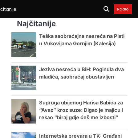
čitanije
Radio
Najčitanije
Teška saobraćajna nesreća na Pisti
u Vukovijama Gornjim (Kalesija)
Jeziva nesreća u BiH: Poginula dva
mladića, saobraćaj obustavljen
Supruga ubijenog Harisa Babića za
“Avaz” kroz suze: Digao je majicu i
rekao “biraj gdje ćeš me izbosti”
Internetska prevara u TK: Građani