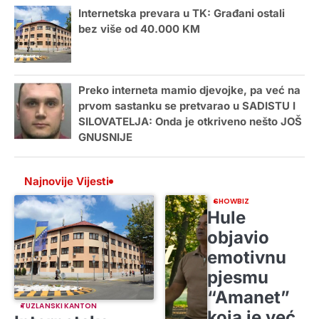
Internetska prevara u TK: Građani ostali
bez više od 40.000 KM
Preko interneta mamio djevojke, pa već na
prvom sastanku se pretvarao u SADISTU I
SILOVATELJA: Onda je otkriveno nešto JOŠ
GNUSNIJE
Najnovije Vijesti
SHOWBIZ
Hule
objavio
emotivnu
pjesmu
“Amanet”
TUZLANSKI KANTON
koja je već