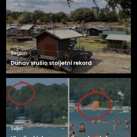
Region
Dunav srušio stoljetni rekord
Svijet