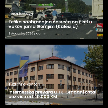
Crna hronika
Teška saobraćajna nesreća na Pisti u
Vukovijama Gornjim (Kalesija)
3 Augusta, 2026
/
admin
Tuzlanski kanton
Internetska prevara u TK: Građani ostali
bez više od 40.000 KM