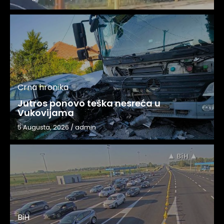
Crna hronika
Jutros ponovo teška nesreća u
Vukovijama
5 Augusta, 2026
/
admin
BiH