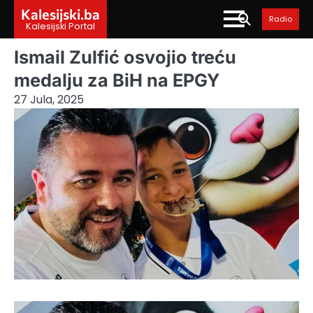
Skip
Kalesijski.ba
Radio
to
Kalesijski Portal
content
Ismail Zulfić osvojio treću
medalju za BiH na EPGY
27 Jula, 2025