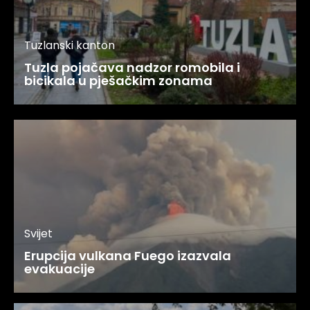
Tuzlanski kanton
Tuzla pojačava nadzor romobila i
bicikala u pješačkim zonama
Svijet
Erupcija vulkana Fuego izazvala
evakuacije