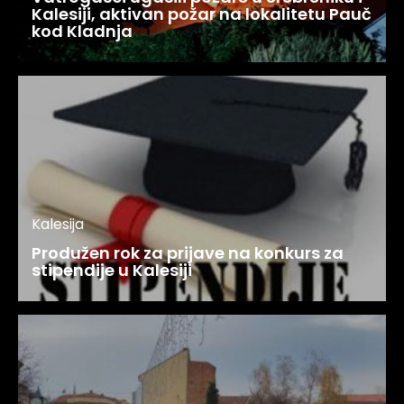
Kalesiji, aktivan požar na lokalitetu Pauč
kod Kladnja
Kalesija
Produžen rok za prijave na konkurs za
stipendije u Kalesiji