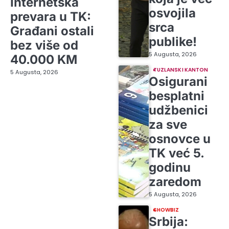
Internetska
osvojila
prevara u TK:
srca
Građani ostali
publike!
bez više od
5 Augusta, 2026
40.000 KM
TUZLANSKI KANTON
5 Augusta, 2026
Osigurani
besplatni
udžbenici
za sve
osnovce u
TK već 5.
godinu
zaredom
5 Augusta, 2026
SHOWBIZ
Srbija: