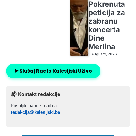
Pokrenuta
peticija za
zabranu
koncerta
Dine
Merlina
5 Augusta, 2026
▶️ Slušaj Radio Kalesijski Uživo
📬 Kontakt redakcije
Pošaljite nam e-mail na:
redakcija@kalesijski.ba