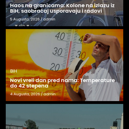
Haos na granicama: Kolone na izlazu iz
BiH, saobraćaj usporavaju i radovi
5 Augusta, 2026
/
admin
BiH
Novi vreli dan pred nama: Temperature
do 42 stepena
4 Augusta, 2026
/
admin