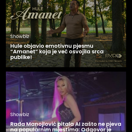
Showbiz
Hule objavio emotivnu pjesmu
“Amanet” koja je već osvojila srca
publike!
Showbiz
Rada Manojlović pitala AI zašto ne pjeva
na popularnim mjestima: Odgovor je