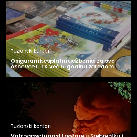
Tuzlanski kanton
Osigurani besplatni udžbenici za sve
osnovce u TK već 5. godinu zaredom
Tuzlanski kanton
Vatrogasci ugasili požare u Srebreniku i