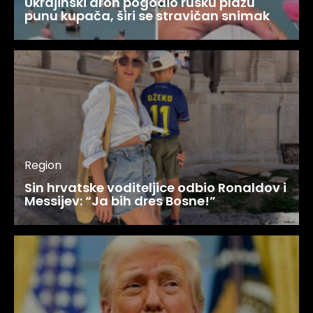
Ukrajinski dron pogodio rusku plažu
punu kupača, širi se stravičan snimak
Region
Sin hrvatske voditeljice odbio Ronaldov i
Messijev: “Ja bih dres Bosne!”