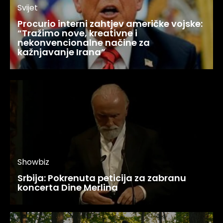
Svijet
Procurio interni zahtjev američke vojske:
“Tražimo nove, kreativne i
nekonvencionalne načine za
kažnjavanje Irana”
Showbiz
Srbija: Pokrenuta peticija za zabranu
koncerta Dine Merlina