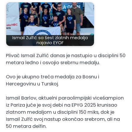
Ismail Zulfić sa šest zlatnih medalja
najavio EYOF
Plivač Ismail Zulfić danas je nastupio u disciplini 50
metara leđno i osvojio srebrnu medalju.
Ovo je ukupno treća medalja za Bosnu i
Hercegovinu u Turskoj.
Ismail Barlov, aktuelni paraolimpijski vicešampion
iz Pariza juče je svoj debi na EPYG 2025 krunisao
zlatnom medaljom u disciplini 150 miks, dok je
Ismail Zulfć svoj nastup okončao srebrom, ali na
50 metara delfin.