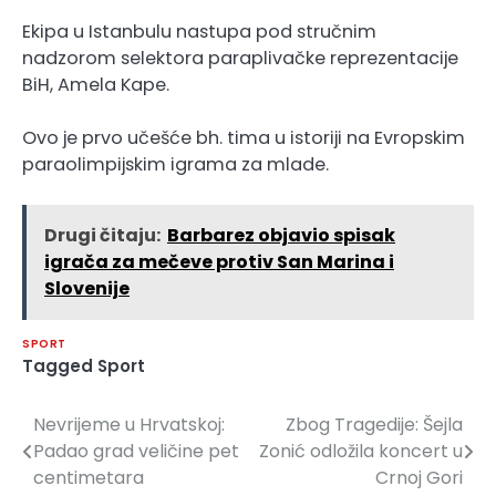
Ekipa u Istanbulu nastupa pod stručnim
nadzorom selektora paraplivačke reprezentacije
BiH, Amela Kape.
Ovo je prvo učešće bh. tima u istoriji na Evropskim
paraolimpijskim igrama za mlade.
Drugi čitaju:
Barbarez objavio spisak
igrača za mečeve protiv San Marina i
Slovenije
SPORT
Tagged
Sport
Nevrijeme u Hrvatskoj:
Zbog Tragedije: Šejla
Navigacija
Padao grad veličine pet
Zonić odložila koncert u
članaka
centimetara
Crnoj Gori