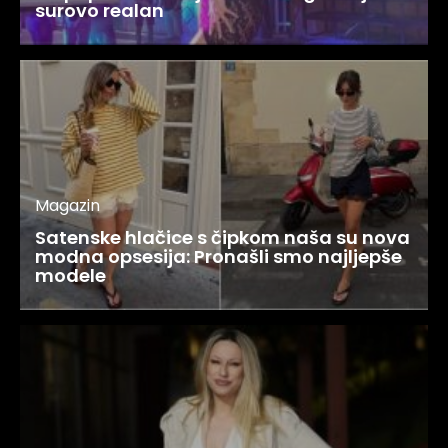
surovo realan
Magazin
Satenske hlačice s čipkom naša su nova
modna opsesija: Pronašli smo najljepše
modele