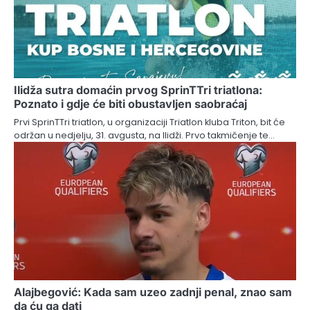
Ilidža sutra domaćin prvog SprinTTri triatlona:
Poznato i gdje će biti obustavljen saobraćaj
Prvi SprinTTri triatlon, u organizaciji Triatlon kluba Triton, bit će
održan u nedjelju, 31. avgusta, na Ilidži. Prvo takmičenje te…
Alajbegović: Kada sam uzeo zadnji penal, znao sam
da ću ga dati