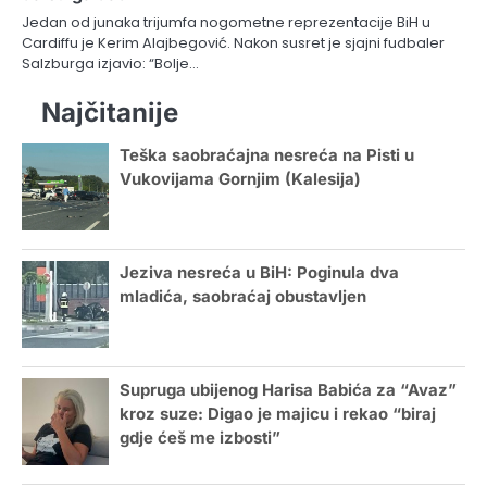
Jedan od junaka trijumfa nogometne reprezentacije BiH u
Cardiffu je Kerim Alajbegović. Nakon susret je sjajni fudbaler
Salzburga izjavio: “Bolje…
Najčitanije
Teška saobraćajna nesreća na Pisti u
Vukovijama Gornjim (Kalesija)
Jeziva nesreća u BiH: Poginula dva
mladića, saobraćaj obustavljen
Supruga ubijenog Harisa Babića za “Avaz”
kroz suze: Digao je majicu i rekao “biraj
gdje ćeš me izbosti”