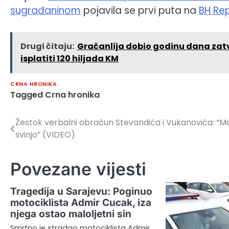
sugrađaninom
pojavila se prvi puta na
BH Re
Drugi čitaju:
Gračanlija dobio godinu dana zatv
isplatiti 120 hiljada KM
CRNA HRONIKA
Tagged
Crna hronika
Žestok verbalni obračun Stevandića i Vukanovića: “M
Navigacija
svinjo” (VIDEO)
članaka
Povezane vijesti
Tragedija u Sarajevu: Poginuo
motociklista Admir Cucak, iza
njega ostao maloljetni sin
Smrtno je stradao motociklista Admir