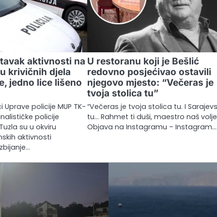
avak aktivnosti na
U restoranu koji je Bešlić
u krivičnih djela
redovno posjećivao ostavili
e, jedno lice lišeno
njegovo mjesto: “Večeras je
tvoja stolica tu”
ici Uprave policije MUP TK-
“Večeras je tvoja stolica tu. I Sarajev
nalističke policije
tu… Rahmet ti duši, maestro naš voljen
Tuzla su u okviru
Objava na Instagramu – Instagram…
nskih aktivnosti
zbijanje…