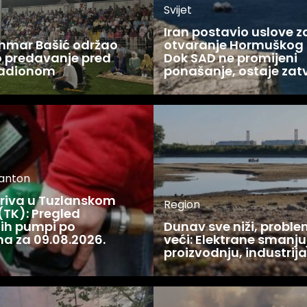
Svijet
Iran postavio uslove z
Ammar Bašić održao
otvaranje Hormuškog
 predavanje pred
Dok SAD ne promijeni
tadionom
ponašanje, ostaje zat
kanton
oriva u Tuzlanskom
Region
(TK): Pregled
ijih pumpi po
Dunav sve niži, proble
a za 09.08.2026.
veći: Elektrane smanju
proizvodnju, industrija