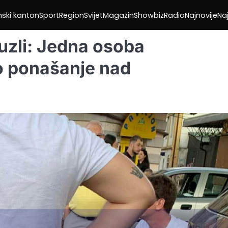
nski kanton
Sport
Region
Svijet
Magazin
Showbiz
Radio
Najnovije
Naj
uzli: Jedna osoba
o ponašanje nad