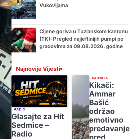
Vukovijama
Cijene goriva u Tuzlanskom kantonu
(TK): Pregled najjeftinijih pumpi po
gradovima za 09.08.2026. godine
Najnovije Vijesti
KALESIJA
Kikači:
Ammar
Bašić
održao
RADIO
Glasajte za Hit
emotivno
Sedmice –
predavanje
Radio
pred