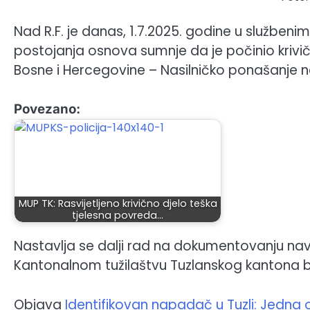
Nad R.F. je danas, 1.7.2025. godine u služben
postojanja osnova sumnje da je počinio krivič
Bosne i Hercegovine – Nasilničko ponašanje na š
Povezano:
MUP TK: Rasvijetljeno krivično djelo teška
tjelesna povreda…
Nastavlja se dalji rad na dokumentovanju nave
Kantonalnom tužilaštvu Tuzlanskog kantona bit
Objava
Identifikovan napadač u Tuzli: Jedna