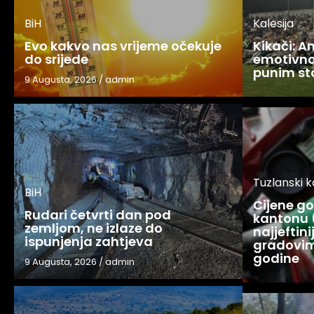
BiH
Kalesija
Evo kakvo nas vrijeme očekuje
Kikači: 
do srijede
emotivno
punim s
9 Augusta, 2026
/
admin
Tuzlanski 
BiH
Cijene g
Rudari četvrti dan pod
kantonu 
zemljom, ne izlaze do
najjeftin
ispunjenja zahtjeva
gradovim
godine
9 Augusta, 2026
/
admin