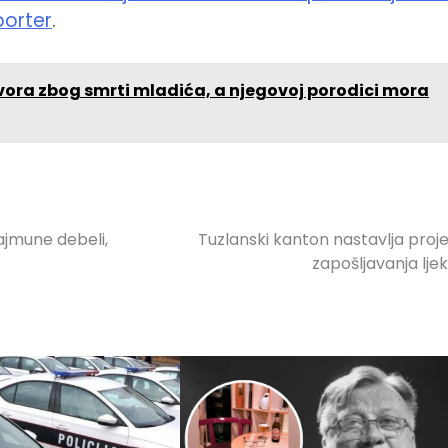
porter
.
ora zbog smrti mladića, a njegovoj porodici mora
ajmune debeli,
Tuzlanski kanton nastavlja proj
zapošljavanja lje