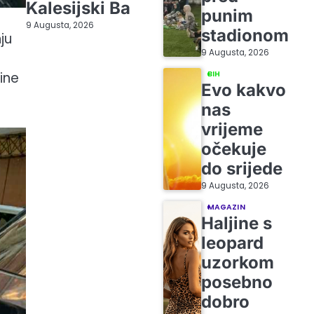
Kalesijski Ba
punim
9 Augusta, 2026
stadionom
ju
9 Augusta, 2026
ine
BIH
Evo kakvo
nas
vrijeme
očekuje
do srijede
9 Augusta, 2026
MAGAZIN
Haljine s
leopard
uzorkom
posebno
dobro