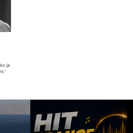
sko je
i.”