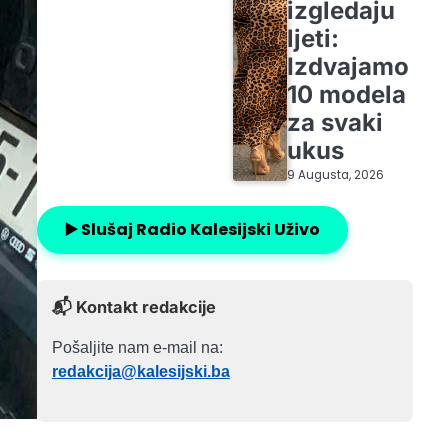
izgledaju
ljeti:
Izdvajamo
10 modela
za svaki
ukus
9 Augusta, 2026
▶️ Slušaj Radio Kalesijski Uživo
📬 Kontakt redakcije
Pošaljite nam e-mail na:
redakcija@kalesijski.ba