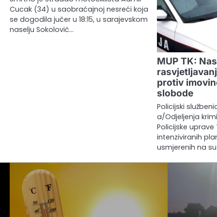
Cucak (34) u saobraćajnoj nesreći koja
se dogodila jučer u 18:15, u sarajevskom
naselju Sokolović…
MUP TK: Nast
rasvjetljavanj
protiv imovin
slobode
Policijski služben
a/Odjeljenja krimi
Policijske uprave 
intenziviranih pla
usmjerenih na su