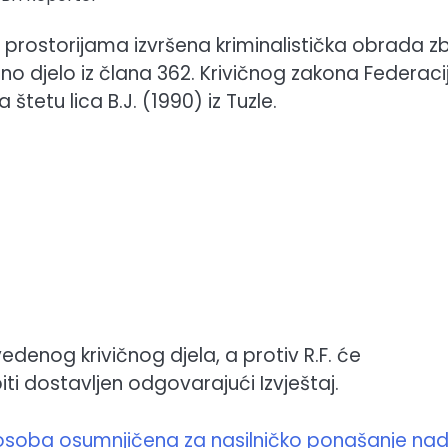
im prostorijama izvršena kriminalistička obrada 
no djelo iz člana 362. Krivičnog zakona Federaci
tetu lica B.J. (1990) iz Tuzle.
denog krivičnog djela, a protiv R.F. će
i dostavljen odgovarajući Izvještaj.
 osoba osumnjičena za nasilničko ponašanje na