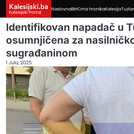
Skip
Kalesijski.ba
Naslovna
BiH
Crna hronika
Kalesija
Tuzla
to
Kalesijski Portal
content
Identifikovan napadač u T
osumnjičena za nasilničk
sugrađaninom
1 Jula, 2025