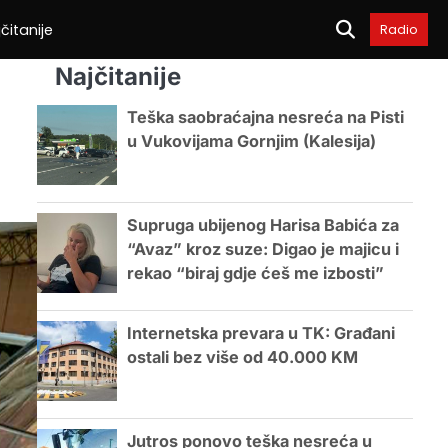
čitanije
Radio
Najčitanije
Teška saobraćajna nesreća na Pisti
u Vukovijama Gornjim (Kalesija)
Supruga ubijenog Harisa Babića za
“Avaz” kroz suze: Digao je majicu i
rekao “biraj gdje ćeš me izbosti”
Internetska prevara u TK: Građani
ostali bez više od 40.000 KM
Jutros ponovo teška nesreća u