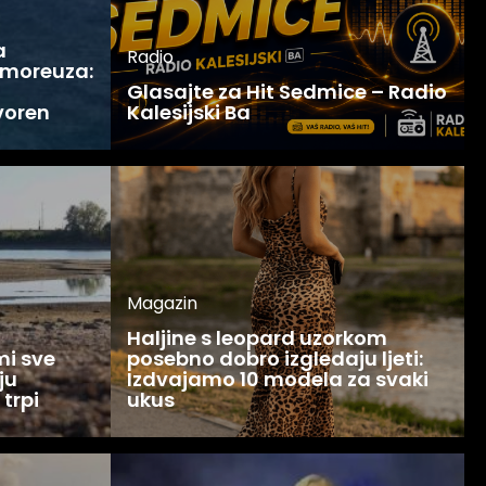
a
Radio
 moreuza:
Glasajte za Hit Sedmice – Radio
voren
Kalesijski Ba
Magazin
Haljine s leopard uzorkom
mi sve
posebno dobro izgledaju ljeti:
ju
Izdvajamo 10 modela za svaki
 trpi
ukus