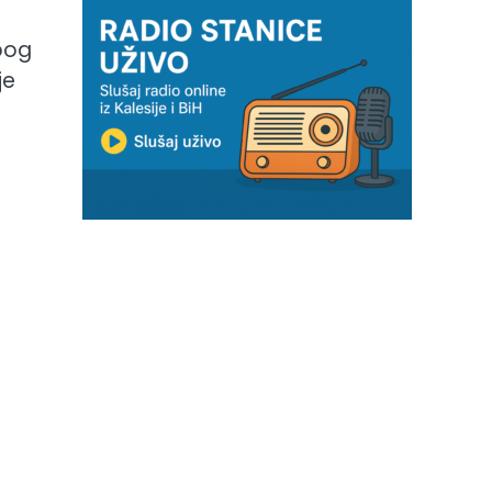
zbog
je
d