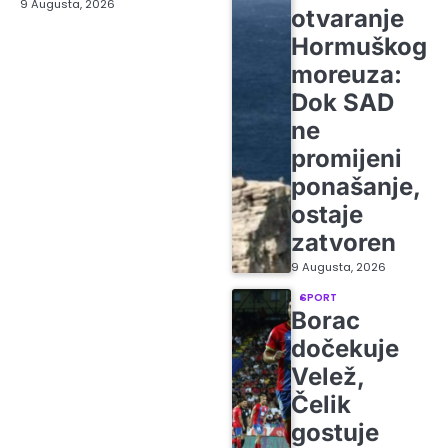
9 Augusta, 2026
otvaranje
Hormuškog
moreuza:
Dok SAD
ne
promijeni
ponašanje,
ostaje
zatvoren
9 Augusta, 2026
SPORT
Borac
dočekuje
Velež,
Čelik
gostuje