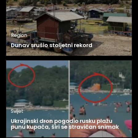
Region
Dunav srušio stoljetni rekord
Svijet
Ukrajinski dron pogodio rusku plažu
punu kupača, širi se stravičan snimak