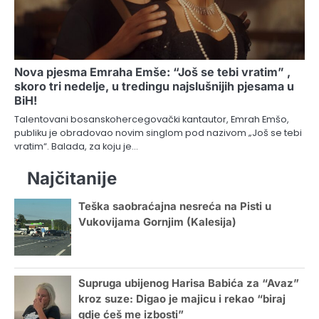
Nova pjesma Emraha Emše: “Još se tebi vratim” ,
skoro tri nedelje, u tredingu najslušnijih pjesama u
BiH!
Talentovani bosanskohercegovački kantautor, Emrah Emšo,
publiku je obradovao novim singlom pod nazivom „Još se tebi
vratim“. Balada, za koju je…
Najčitanije
Teška saobraćajna nesreća na Pisti u
Vukovijama Gornjim (Kalesija)
Supruga ubijenog Harisa Babića za “Avaz”
kroz suze: Digao je majicu i rekao “biraj
gdje ćeš me izbosti”