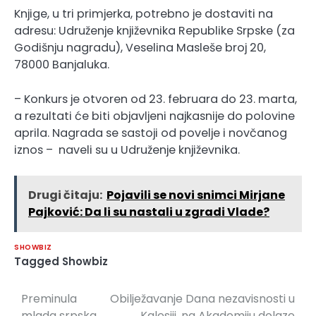
Knjige, u tri primjerka, potrebno je dostaviti na
adresu: Udruženje književnika Republike Srpske (za
Godišnju nagradu), Veselina Masleše broj 20,
78000 Banjaluka.
– Konkurs je otvoren od 23. februara do 23. marta,
a rezultati će biti objavljeni najkasnije do polovine
aprila. Nagrada se sastoji od povelje i novčanog
iznos – naveli su u Udruženje književnika.
Drugi čitaju:
Pojavili se novi snimci Mirjane
Pajković: Da li su nastali u zgradi Vlade?
SHOWBIZ
Tagged
Showbiz
Preminula
Obilježavanje Dana nezavisnosti u
Navigacija
mlada srpska
Kalesiji, na Akademiju dolaze