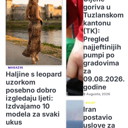
goriva u
Tuzlanskom
kantonu
(TK):
Pregled
najjeftinijih
pumpi po
gradovima
MAGAZIN
za
Haljine s leopard
09.08.2026.
uzorkom
godine
posebno dobro
9 Augusta, 2026
izgledaju ljeti:
SVIJET
Izdvajamo 10
Iran
modela za svaki
postavio
ukus
uslove za