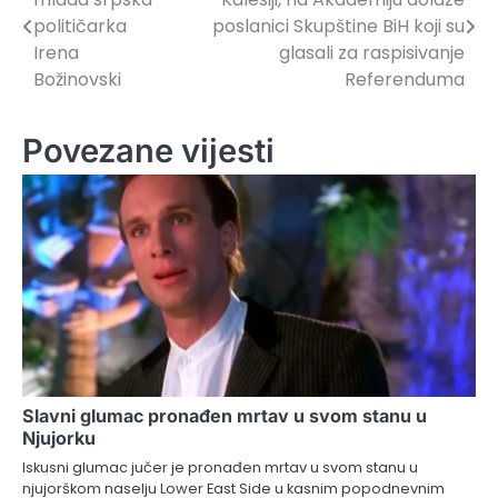
članaka
političarka
poslanici Skupštine BiH koji su
Irena
glasali za raspisivanje
Božinovski
Referenduma
Povezane vijesti
Slavni glumac pronađen mrtav u svom stanu u
Njujorku
Iskusni glumac jučer je pronađen mrtav u svom stanu u
njujorškom naselju Lower East Side u kasnim popodnevnim