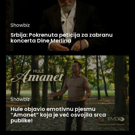
Showbiz
Srbija: Pokrenuta peticija za zabranu
koncerta Dine Merlina
Showbiz
Hule objavio emotivnu pjesmu
“Amanet” koja je već osvojila srca
publike!