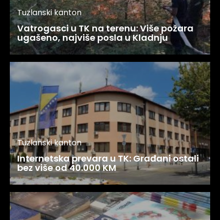
Tuzlanski kanton
Vatrogasci u TK na terenu: Više požara
ugašeno, najviše posla u Kladnju
Tuzlanski kanton
Internetska prevara u TK: Građani ostali
bez više od 40.000 KM