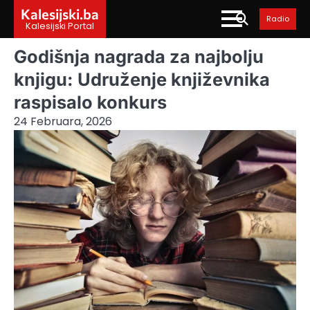
Skip
Kalesijski.ba
Radio
to
Kalesijski Portal
content
Godišnja nagrada za najbolju
knjigu: Udruženje književnika
raspisalo konkurs
24 Februara, 2026