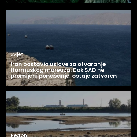
Svijet
Iran postavio uslove za otvaranje
Hormuškog moreuza: Dok SAD ne
promijeni ponašanje, ostaje zatvoren
Region