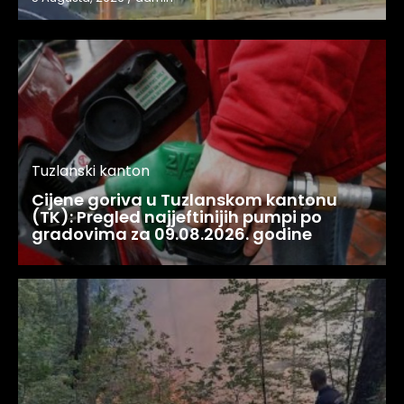
Tuzlanski kanton
Cijene goriva u Tuzlanskom kantonu
(TK): Pregled najjeftinijih pumpi po
gradovima za 09.08.2026. godine