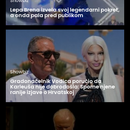
Showbiz
Lepa Brena izvela svoj legendarni pokret,
a onda pala pred publikom
Showbiz
Gradonačelnik Vodica poručio da
Karleuša nije dobrodošla: Sporne njene
ranije izjave o Hrvatskoj