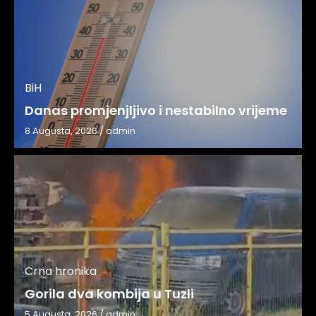
BiH
Danas promjenjljivo i nestabilno vrijeme
8 Augusta, 2026
/
admin
Crna hronika
Gorila dva kombija u Tuzli
5 Augusta, 2026
/
admin