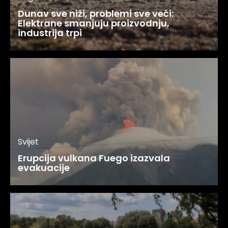
Dunav sve niži, problemi sve veći:
Elektrane smanjuju proizvodnju,
industrija trpi
Svijet
Erupcija vulkana Fuego izazvala
evakuacije