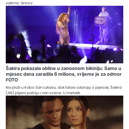
satima. Grinov…
Šakira pokazala obline u zanosnom bikiniju: Samo u
mjesec dana zaradila 6 miliona, vrijeme je za odmor
FOTO
Na plaži u Kabo San Lukasu, dok talasi udaraju o pijesak, Šakira
(48) plijeni pažnju i van scene. U metalik…