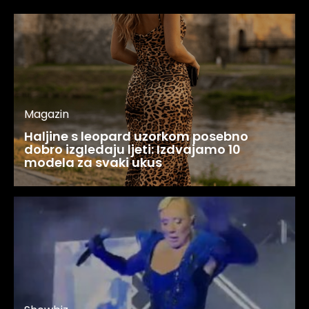
Magazin
Haljine s leopard uzorkom posebno
dobro izgledaju ljeti: Izdvajamo 10
modela za svaki ukus