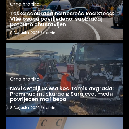
Crna hronika
Teška saobraćajna nesreća kod Stoca:
Više osoba povrijeđeno, saobraćaj
potpuno obustavljen
8 Augusta, 2026
/
admin
Crna hronika
Novi detalji udesa kod Tomislavgrada:
Preminuo muškarac iz Sarajeva, među
povrijeđenima i beba
8 Augusta, 2026
/
admin