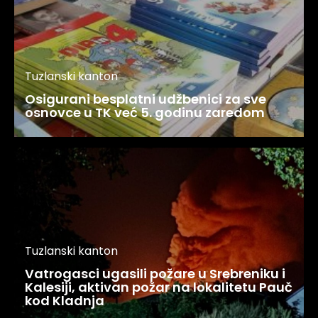
Tuzlanski kanton
Osigurani besplatni udžbenici za sve
osnovce u TK već 5. godinu zaredom
Tuzlanski kanton
Vatrogasci ugasili požare u Srebreniku i
Kalesiji, aktivan požar na lokalitetu Pauč
kod Kladnja