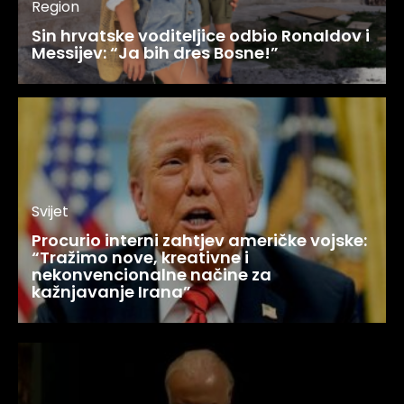
Region
Sin hrvatske voditeljice odbio Ronaldov i
Messijev: “Ja bih dres Bosne!”
Svijet
Procurio interni zahtjev američke vojske:
“Tražimo nove, kreativne i
nekonvencionalne načine za
kažnjavanje Irana”