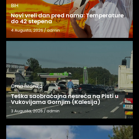
BiH
Novi vreli dan pred nama: Temperature
do 42 stepena
4 Augusta, 2026
/
admin
Crna hronika
Teška saobraćajna nesreća na Pisti u
Vukovijama Gornjim (Kalesija)
3 Augusta, 2026
/
admin