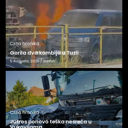
Crna hronika
Gorila dva kombija u Tuzli
5 Augusta, 2026
/
admin
Crna hronika
Jutros ponovo teška nesreća u
Vukovijama