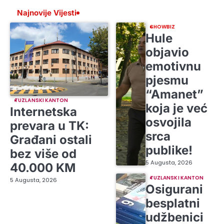
Najnovije Vijesti
SHOWBIZ
Hule
objavio
emotivnu
pjesmu
“Amanet”
TUZLANSKI KANTON
koja je već
Internetska
osvojila
prevara u TK:
srca
Građani ostali
publike!
bez više od
5 Augusta, 2026
40.000 KM
TUZLANSKI KANTON
5 Augusta, 2026
Osigurani
besplatni
udžbenici