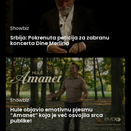
Showbiz
Srbija: Pokrenuta peticija za zabranu
koncerta Dine Merlina
Showbiz
Hule objavio emotivnu pjesmu
“Amanet” koja je već osvojila srca
publike!