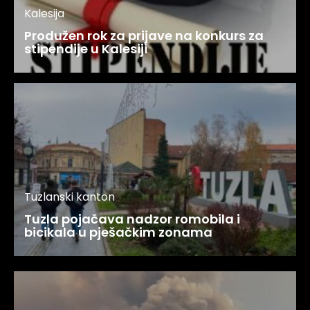
Kalesija
Produžen rok za prijave na konkurs za
stipendije u Kalesiji
Tuzlanski kanton
Tuzla pojačava nadzor romobila i
bicikala u pješačkim zonama