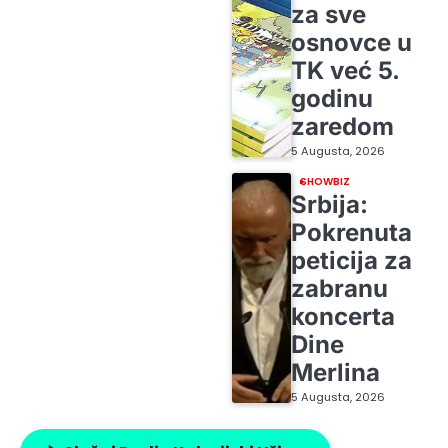
za sve
osnovce u
TK već 5.
godinu
zaredom
5 Augusta, 2026
SHOWBIZ
Srbija:
Pokrenuta
peticija za
zabranu
koncerta
Dine
Merlina
5 Augusta, 2026