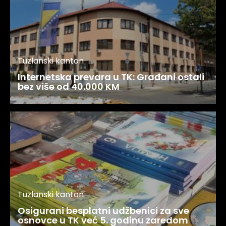
Tuzlanski kanton
Internetska prevara u TK: Građani ostali
bez više od 40.000 KM
Tuzlanski kanton
Osigurani besplatni udžbenici za sve
osnovce u TK već 5. godinu zaredom