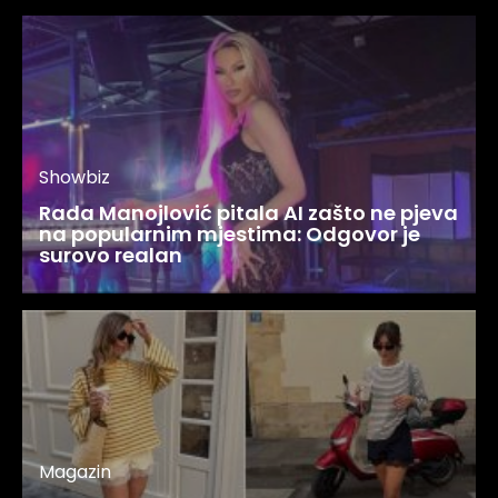
Showbiz
Rada Manojlović pitala AI zašto ne pjeva
na popularnim mjestima: Odgovor je
surovo realan
Magazin