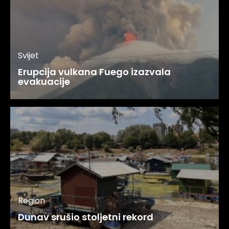
Svijet
Erupcija vulkana Fuego izazvala
evakuacije
Region
Dunav srušio stoljetni rekord