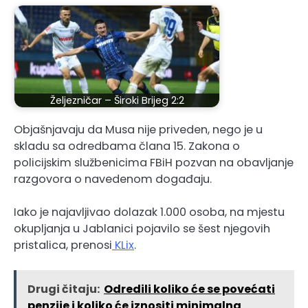
Željezničar – Široki Brijeg 2:2
Objašnjavaju da Musa nije priveden, nego je u
skladu sa odredbama člana 15. Zakona o
policijskim službenicima FBiH pozvan na obavljanje
razgovora o navedenom događaju.
Iako je najavljivao dolazak 1.000 osoba, na mjestu
okupljanja u Jablanici pojavilo se šest njegovih
pristalica, prenosi
KLix
.
Drugi čitaju:
Odredili koliko će se povećati
penzije i koliko će iznositi minimalna