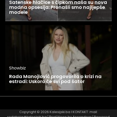
Satenske hlačice s čipkom naša su nova
modna opsesija: Pronašli smo najljepše
modele
Showbiz
Rada Manojlović progovorila o krizi na
estradi: Uskoro će svi pod šator
Najnovije
Najčitanije
Copyright © 2026
Kalesijski.ba
I KONTAKT: mail:
redakcija@kalesijski.ba | Brief News by
Ascendoor
| Powered