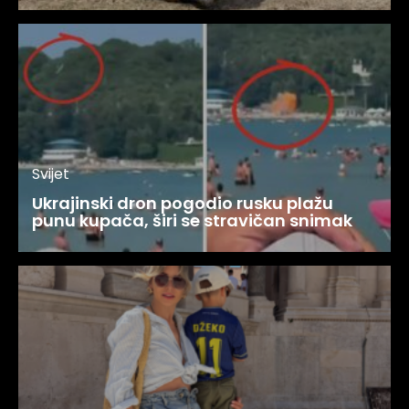
Svijet
Ukrajinski dron pogodio rusku plažu
punu kupača, širi se stravičan snimak