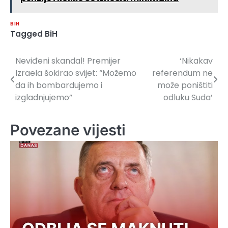
BIH
Tagged
BiH
Neviđeni skandal! Premijer
‘Nikakav
Navigacija
Izraela šokirao svijet: “Možemo
referendum ne
članaka
da ih bombardujemo i
može poništiti
izgladnjujemo”
odluku Suda’
Povezane vijesti