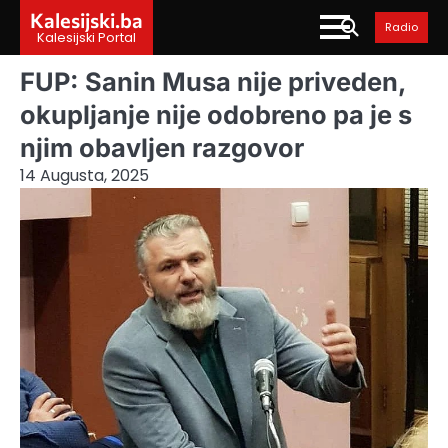
Skip
Kalesijski.ba
Radio
to
Kalesijski Portal
content
FUP: Sanin Musa nije priveden,
okupljanje nije odobreno pa je s
njim obavljen razgovor
14 Augusta, 2025