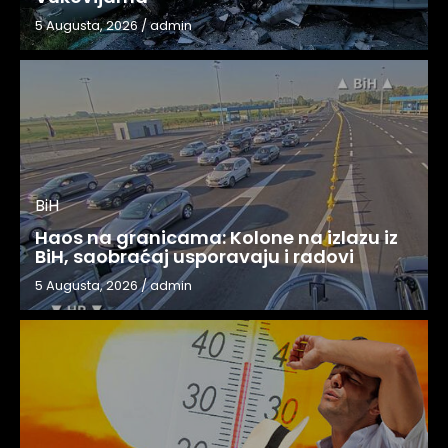
5 Augusta, 2026
/
admin
BiH
Haos na granicama: Kolone na izlazu iz
BiH, saobraćaj usporavaju i radovi
5 Augusta, 2026
/
admin