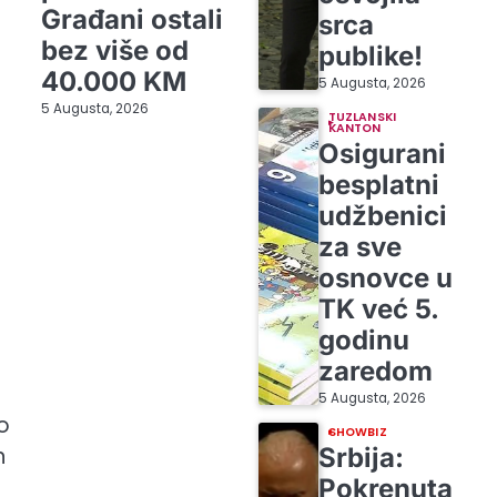
Građani ostali
srca
bez više od
publike!
40.000 KM
5 Augusta, 2026
5 Augusta, 2026
TUZLANSKI
KANTON
Osigurani
besplatni
udžbenici
za sve
osnovce u
TK već 5.
godinu
zaredom
5 Augusta, 2026
 o
SHOWBIZ
Srbija:
n
Pokrenuta