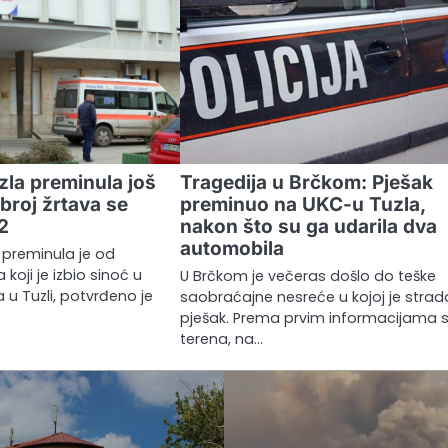
la preminula još
Tragedija u Brčkom: Pješak
broj žrtava se
preminuo na UKC-u Tuzla,
2
nakon što su ga udarila dva
automobila
preminula je od
koji je izbio sinoć u
U Brčkom je večeras došlo do teške
u Tuzli, potvrđeno je
saobraćajne nesreće u kojoj je stra
pješak. Prema prvim informacijama 
terena, na…