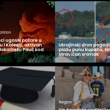
kanton
Svijet
i ugasili požare u
 i Kalesiji, aktivan
Ukrajinski dron pogodi
lokalitetu Pauč kod
plažu punu kupača, šir
stravičan snimak
Region
Sin hrvatske voditelji