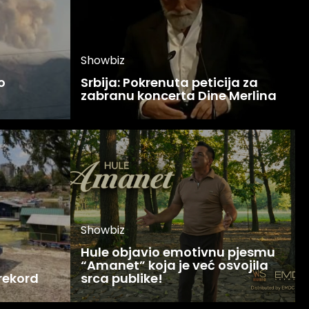
Showbiz
o
Srbija: Pokrenuta peticija za
zabranu koncerta Dine Merlina
Showbiz
Hule objavio emotivnu pjesmu
“Amanet” koja je već osvojila
 rekord
srca publike!