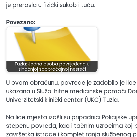
je prerasla u fizički sukob i tuču.
Povezano:
Tuzla: Jedna osoba povrijeđena u
sinoćnjoj saobraćajnoj nesreći
​U ovom obračunu, povrede je zadobilo je lice
ukazana u Službi hitne medicinske pomoći Do
Univerzitetski klinički centar (UKC) Tuzla.
​Na lice mjesta izašli su pripadnici Policijske u
stepenu povreda, kao i tačnim uzrocima koji 
završetka istrage i kompletiranja službenog pol