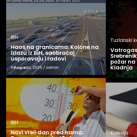
BiH
Tuzlanski 
Haos na granicama: Kolone na
Vatrogasc
izlazu iz BiH, saobraćaj
Srebreniku
usporavaju i radovi
požar na 
Kladnja
5 Augusta, 2026
/
admin
BiH
Novi vreli dan pred nama:
Kalesija