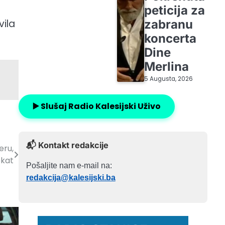
peticija za
zabranu
ila
koncerta
Dine
Merlina
5 Augusta, 2026
▶️ Slušaj Radio Kalesijski Uživo
📬 Kontakt redakcije
eru,
kat
Pošaljite nam e-mail na:
redakcija@kalesijski.ba