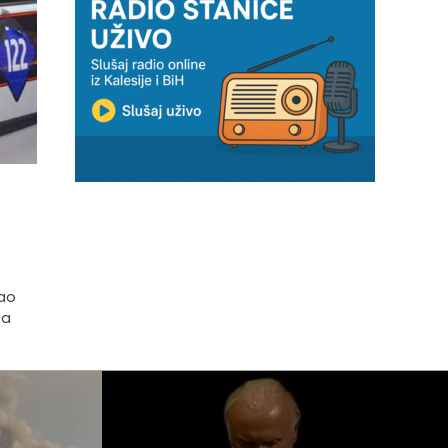
dao
sa