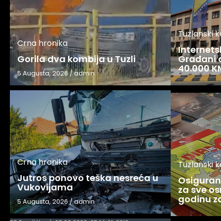
Tuzlanski 
Crna hronika
Internets
Gorila dva kombija u Tuzli
Građani o
40.000 K
5 Augusta, 2026
/
admin
Crna hronika
Tuzlanski 
Jutros ponovo teška nesreća u
Osigurani
Vukovijama
za sve os
godinu 
5 Augusta, 2026
/
admin