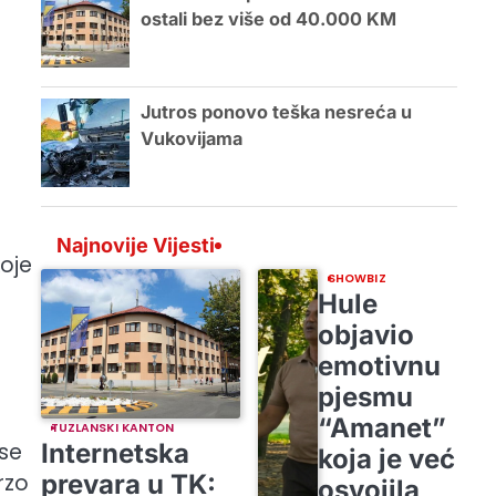
ostali bez više od 40.000 KM
Jutros ponovo teška nesreća u
Vukovijama
Najnovije Vijesti
koje
SHOWBIZ
Hule
objavio
emotivnu
pjesmu
“Amanet”
TUZLANSKI KANTON
 se
Internetska
koja je već
rzo
prevara u TK:
osvojila