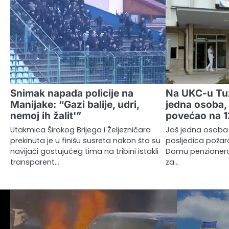
Snimak napada policije na
Na UKC-u Tuz
Manijake: “Gazi balije, udri,
jedna osoba, 
nemoj ih žalit'”
povećao na 1
Utakmica Širokog Brijega i Željezničara
Još jedna osoba 
prekinuta je u finišu susreta nakon što su
posljedica požara 
navijači gostujućeg tima na tribini istakli
Domu penzionera 
transparent…
za…