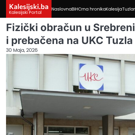
Skip
Kalesijski.ba
Naslovna
BiH
Crna hronika
Kalesija
Tuzla
to
Kalesijski Portal
content
Fizički obračun u Srebren
i prebačena na UKC Tuzla
30 Maja, 2026