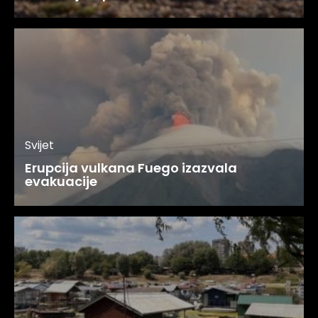
Svijet
Erupcija vulkana Fuego izazvala
evakuacije