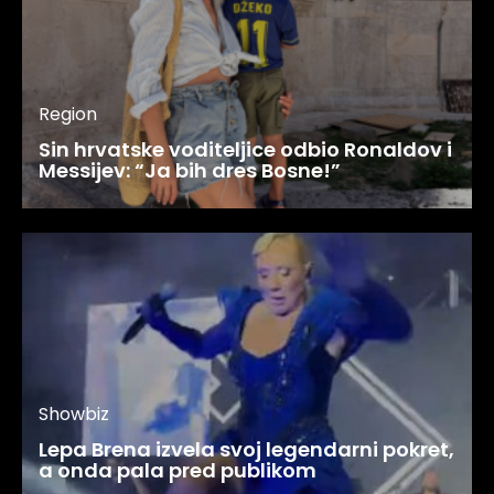
Region
Sin hrvatske voditeljice odbio Ronaldov i
Messijev: “Ja bih dres Bosne!”
Showbiz
Lepa Brena izvela svoj legendarni pokret,
a onda pala pred publikom