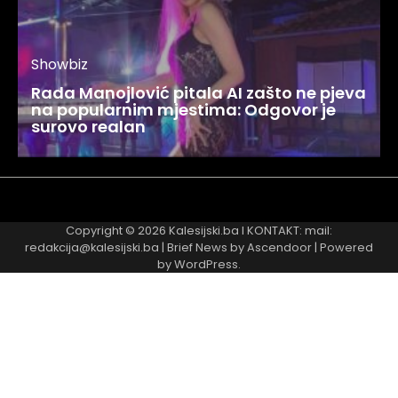
Showbiz
Rada Manojlović pitala AI zašto ne pjeva
na popularnim mjestima: Odgovor je
surovo realan
Najnovije
Najčitanije
Copyright © 2026
Kalesijski.ba
I KONTAKT: mail:
redakcija@kalesijski.ba | Brief News by
Ascendoor
| Powered
by
WordPress
.