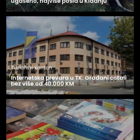
ugašeno, najviše posla u Kladnju
Tuzlanski kanton
Internetska prevara u TK: Građani ostali
bez više od 40.000 KM