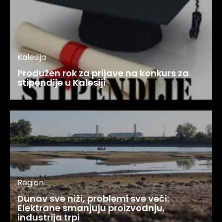
Kalesija
Produžen rok za prijave na konkurs za
stipendije u Kalesiji
Region
Dunav sve niži, problemi sve veći:
Elektrane smanjuju proizvodnju,
industrija trpi