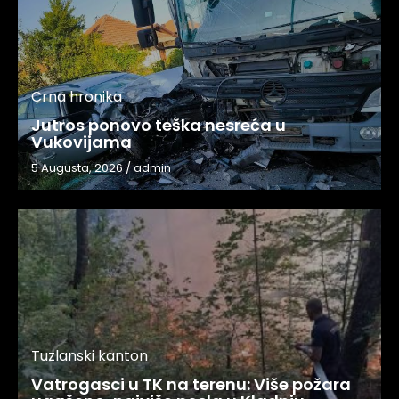
Crna hronika
Jutros ponovo teška nesreća u
Vukovijama
5 Augusta, 2026
/
admin
Tuzlanski kanton
Vatrogasci u TK na terenu: Više požara