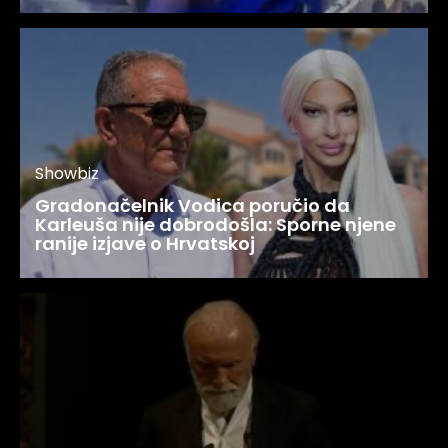
Showbiz
Gradonačelnik Vodica poručio da
Karleuša nije dobrodošla: Sporne njene
ranije izjave o Hrvatskoj