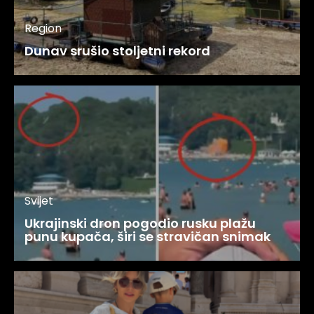
Region
Dunav srušio stoljetni rekord
Svijet
Ukrajinski dron pogodio rusku plažu
punu kupača, širi se stravičan snimak