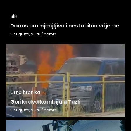
BiH
Danas promjenjljivo i nestabilno vrijeme
8 Augusta, 2026
/
admin
Crna hronika
Gorila dva kombija u Tuzli
5 Augusta, 2026
/
admin