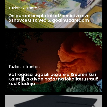
Tuzlanski kanton
Osigurani besplatni udžbenici za sve
osnovce u TK već 5. godinu zaredom
Tuzlanski kanton
Vatrogasci ugasili požare u Srebreniku i
Kalesiji, aktivan požar na lokalitetu Pauč
kod Kladnja