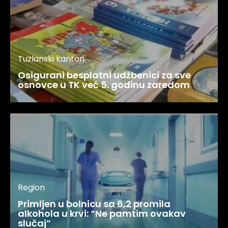
Tuzlanski kanton
Osigurani besplatni udžbenici za sve
osnovce u TK već 5. godinu zaredom
Region
Primljen u bolnicu sa 6,2 promila
alkohola u krvi: “Ne pamtim ovakav
slučaj”