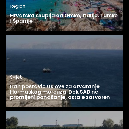
Region
Hrvatska skuplja od Grčke, Italije, Turske
i Španije
Svijet
Iran postavio uslove za otvaranje
Hormuškog moreuza: Dok SAD ne
promijeni ponašanje, ostaje zatvoren