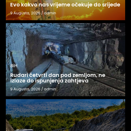
Evo kakvo nas vrijeme očekuje do srijede
9 Augusta, 2026
/
admin
BiH
Rudari četvrti dan pod zemljom, ne
izlaze do ispunjenja zahtjeva
9 Augusta, 2026
/
admin