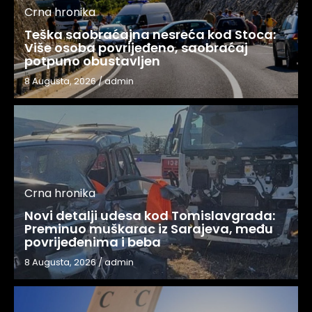
Crna hronika
Teška saobraćajna nesreća kod Stoca:
Više osoba povrijeđeno, saobraćaj
potpuno obustavljen
8 Augusta, 2026
/
admin
Crna hronika
Novi detalji udesa kod Tomislavgrada:
Preminuo muškarac iz Sarajeva, među
povrijeđenima i beba
8 Augusta, 2026
/
admin