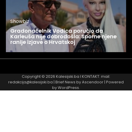
Showbiz
Gradonačelnik Vodica poručio da
Karleuša nije dobrodošla: Sporne njene
ranije izjave o Hrvatskoj
Najnovije
Najčitanije
Copyright © 2026
Kalesijski.ba
I KONTAKT: mail:
redakcija@kalesijski.ba | Brief News by
Ascendoor
| Powered
by
WordPress
.