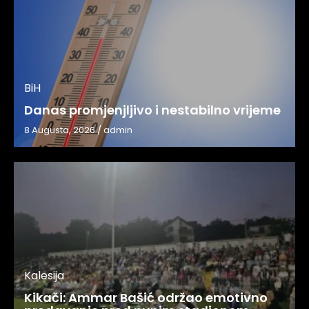
BiH
Danas promjenjljivo i nestabilno vrijeme
8 Augusta, 2026
/
admin
Kalesija
Kikači: Ammar Bašić održao emotivno