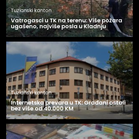
Tuzlanski kanton
Vatrogasci u TK na terenu: Više požara
ugašeno, najviše posla u Kladnju
Tuzlanski kanton
Internetska prevara u TK: Građani ostali
bez više od 40.000 KM