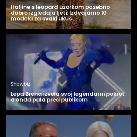
Haljine s leopard uzorkom posebno
dobro izgledaju ljeti: Izdvajamo 10
modela za svaki ukus
Showbiz
Lepa Brena izvela svoj legendarni pokret,
a onda pala pred publikom