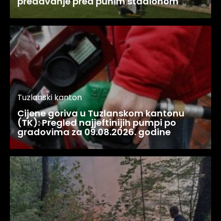
predavanje pred punim stadionom
Tuzlanski kanton
Cijene goriva u Tuzlanskom kantonu
(TK): Pregled najjeftinijih pumpi po
gradovima za 09.08.2026. godine