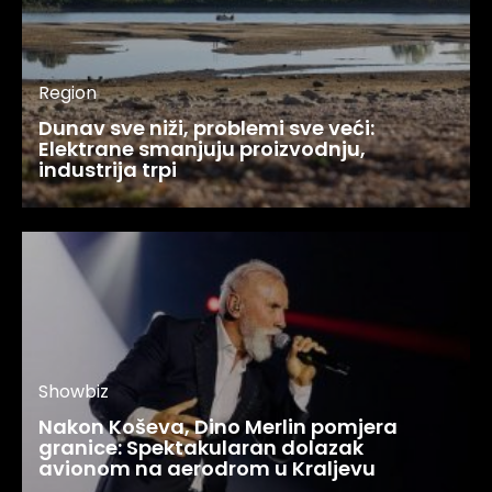
Region
Dunav sve niži, problemi sve veći:
Elektrane smanjuju proizvodnju,
industrija trpi
Showbiz
Nakon Koševa, Dino Merlin pomjera
granice: Spektakularan dolazak
avionom na aerodrom u Kraljevu