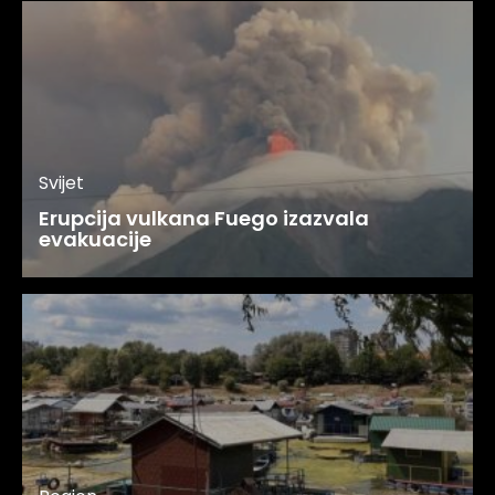
Svijet
Erupcija vulkana Fuego izazvala
evakuacije