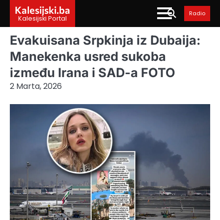
Skip
Kalesijski.ba
Radio
to
Kalesijski Portal
content
Evakuisana Srpkinja iz Dubaija:
Manekenka usred sukoba
između Irana i SAD-a FOTO
2 Marta, 2026