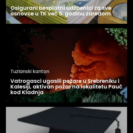
Osigurani besplatni udžbenici za sve
osnovce u TK već 5. godinu zaredom
Tuzlanski kanton
Vatrogasci ugasili požare u Srebreniku i
Kalesiji, aktivan požar na lokalitetu Pauč
kod Kladnja