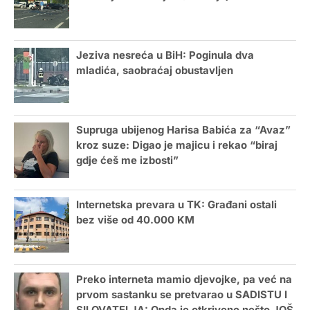
Jeziva nesreća u BiH: Poginula dva
mladića, saobraćaj obustavljen
Supruga ubijenog Harisa Babića za “Avaz”
kroz suze: Digao je majicu i rekao “biraj
gdje ćeš me izbosti”
Internetska prevara u TK: Građani ostali
bez više od 40.000 KM
Preko interneta mamio djevojke, pa već na
prvom sastanku se pretvarao u SADISTU I
SILOVATELJA: Onda je otkriveno nešto JOŠ