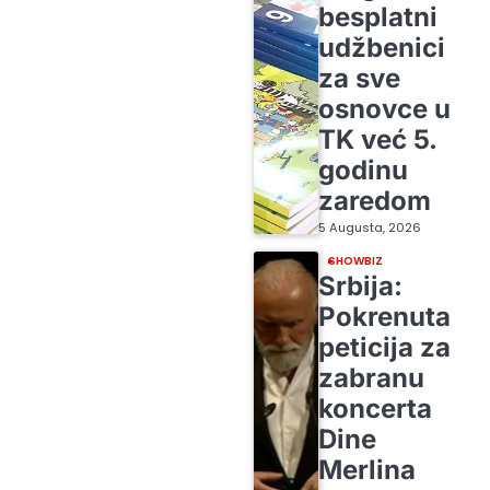
besplatni
udžbenici
za sve
osnovce u
TK već 5.
godinu
zaredom
5 Augusta, 2026
SHOWBIZ
Srbija:
Pokrenuta
peticija za
zabranu
koncerta
Dine
Merlina