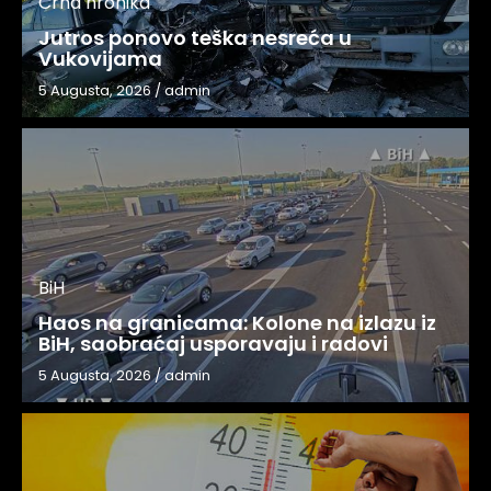
Crna hronika
Jutros ponovo teška nesreća u
Vukovijama
5 Augusta, 2026
/
admin
BiH
Haos na granicama: Kolone na izlazu iz
BiH, saobraćaj usporavaju i radovi
5 Augusta, 2026
/
admin