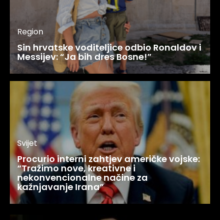
Region
Sin hrvatske voditeljice odbio Ronaldov i
Messijev: “Ja bih dres Bosne!”
Svijet
Procurio interni zahtjev američke vojske:
“Tražimo nove, kreativne i
nekonvencionalne načine za
kažnjavanje Irana”