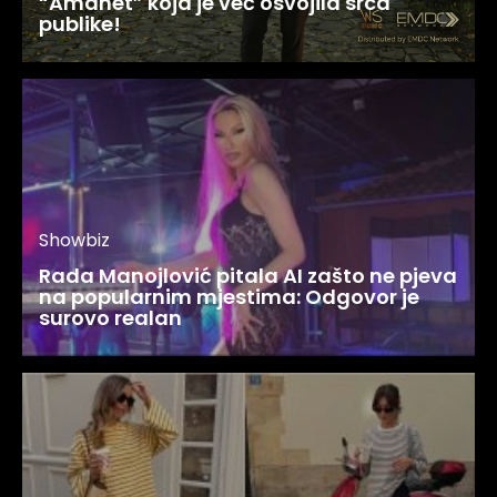
“Amanet” koja je već osvojila srca
publike!
Showbiz
Rada Manojlović pitala AI zašto ne pjeva
na popularnim mjestima: Odgovor je
surovo realan