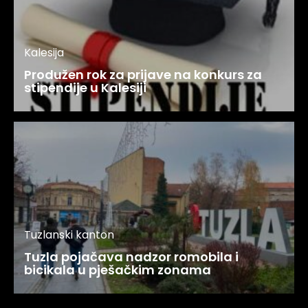
Kalesija
Produžen rok za prijave na konkurs za
stipendije u Kalesiji
Tuzlanski kanton
Tuzla pojačava nadzor romobila i
bicikala u pješačkim zonama