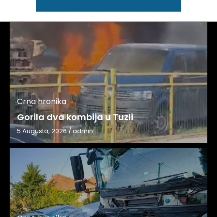
Crna hronika
Gorila dva kombija u Tuzli
5 Augusta, 2026
/
admin