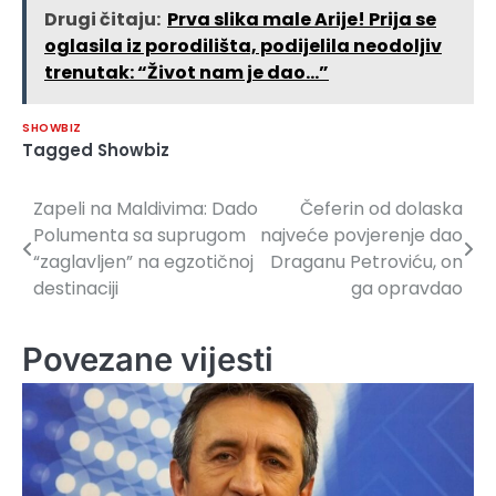
Drugi čitaju:
Prva slika male Arije! Prija se
oglasila iz porodilišta, podijelila neodoljiv
trenutak: “Život nam je dao…”
SHOWBIZ
Tagged
Showbiz
Zapeli na Maldivima: Dado
Čeferin od dolaska
Navigacija
Polumenta sa suprugom
najveće povjerenje dao
članaka
“zaglavljen” na egzotičnoj
Draganu Petroviću, on
destinaciji
ga opravdao
Povezane vijesti