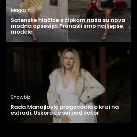
Magazin
Satenske hlačice s čipkom naša su nova
modna opsesija: Pronašli smo najljepše
modele
Showbiz
Rada Manojlović progovorila o krizi na
estradi: Uskoro će svi pod šator