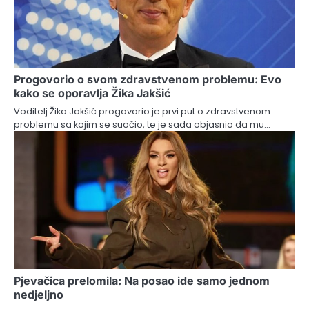
Progovorio o svom zdravstvenom problemu: Evo
kako se oporavlja Žika Jakšić
Voditelj Žika Jakšić progovorio je prvi put o zdravstvenom
problemu sa kojim se suočio, te je sada objasnio da mu…
Pjevačica prelomila: Na posao ide samo jednom
nedjeljno