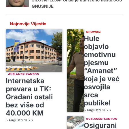
GNUSNIJE
Najnovije Vijesti
SHOWBIZ
Hule
objavio
emotivnu
pjesmu
“Amanet”
TUZLANSKI KANTON
koja je već
Internetska
osvojila
prevara u TK:
srca
Građani ostali
publike!
bez više od
5 Augusta, 2026
40.000 KM
TUZLANSKI KANTON
5 Augusta, 2026
Osigurani