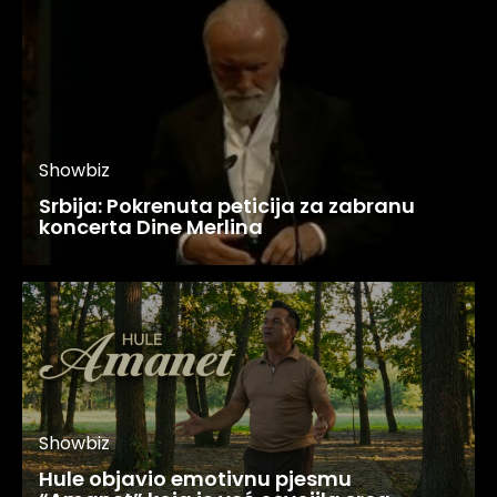
Showbiz
Srbija: Pokrenuta peticija za zabranu
koncerta Dine Merlina
Showbiz
Hule objavio emotivnu pjesmu