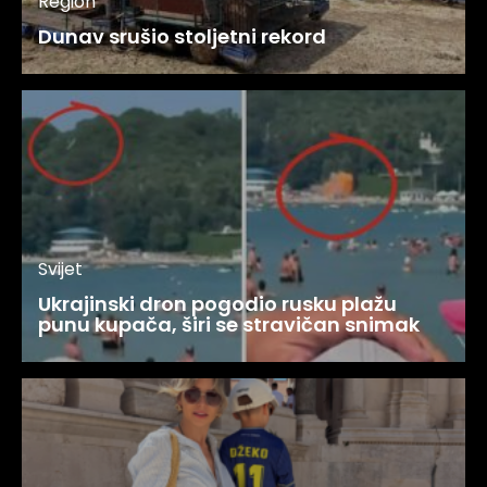
Region
Dunav srušio stoljetni rekord
Svijet
Ukrajinski dron pogodio rusku plažu
punu kupača, širi se stravičan snimak