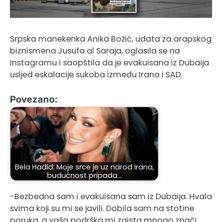
Srpska manekenka Anika Božić, udata za arapskog
biznismena Jusufa al Saraja, oglasila se na
Instagramu i saopštila da je evakuisana iz Dubaija
usljed eskalacije sukoba između Irana i SAD.
Povezano:
Bela Hadid: Moje srce je uz narod Irana,
budućnost pripada…
-Bezbedna sam i evakuisana sam iz Dubaija. Hvala
svima koji su mi se javili. Dobila sam na stotine
poruka, a vaša podrška mi zaista mnogo znači.