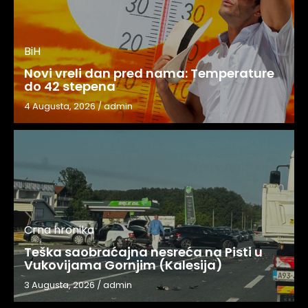
BiH
Novi vreli dan pred nama: Temperature
do 42 stepena
4 Augusta, 2026
/
admin
Crna hronika
Teška saobraćajna nesreća na Pisti u
Vukovijama Gornjim (Kalesija)
3 Augusta, 2026
/
admin