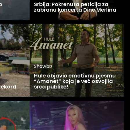
o
Srbija: Pokrenuta peticija za
zabranu koncerta Dine Merlina
Showbiz
Hule objavio emotivnu pjesmu
“Amanet” koja je već osvojila
 rekord
srca publike!