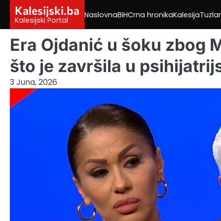
Skip
Kalesijski.ba
Naslovna
BiH
Crna hronika
Kalesija
Tuzla
to
Kalesijski Portal
content
Era Ojdanić u šoku zbog M
što je završila u psihijatrij
3 Juna, 2026