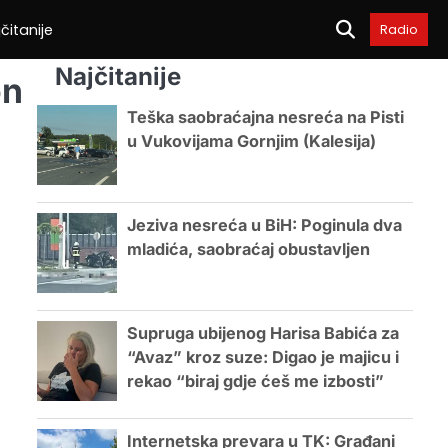
čitanije
Radio
Najčitanije
on
Teška saobraćajna nesreća na Pisti
u Vukovijama Gornjim (Kalesija)
Jeziva nesreća u BiH: Poginula dva
mladića, saobraćaj obustavljen
Supruga ubijenog Harisa Babića za
“Avaz” kroz suze: Digao je majicu i
rekao “biraj gdje ćeš me izbosti”
Internetska prevara u TK: Građani