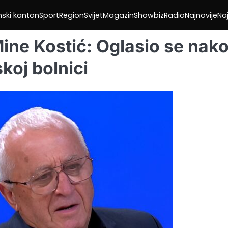
nski kanton
Sport
Region
Svijet
Magazin
Showbiz
Radio
Najnovije
Naj
ine Kostić: Oglasio se nak
skoj bolnici