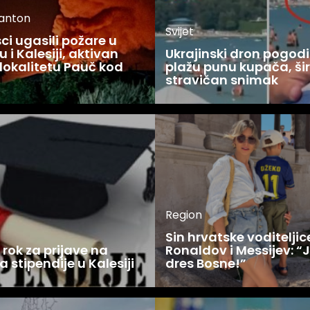
kanton
Svijet
i ugasili požare u
 i Kalesiji, aktivan
Ukrajinski dron pogodi
lokalitetu Pauč kod
plažu punu kupača, šir
stravičan snimak
Region
Sin hrvatske voditelji
rok za prijave na
Ronaldov i Messijev: “
a stipendije u Kalesiji
dres Bosne!”