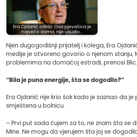
Era Ojdanić otkrio: Ova pjevačica je
najveća dama, nije usudio…
Njen dugogodišnji prijatelj i kolega, Era Ojda
medije je otvoreno govorio o njenom stanju, M
problemima na domaćoj estradi, prenosi Blic
“Bila je puna energije, šta se dogodilo?”
Era Ojdanić nije krio šok kada je saznao da je 
smještena u bolnicu.
– Prvi put sada čujem za to, ne znam šta se 
Mine. Ne mogu da vjerujem šta joj se dogodilo