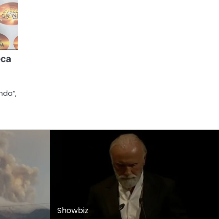
eca
nda“,
Showbiz