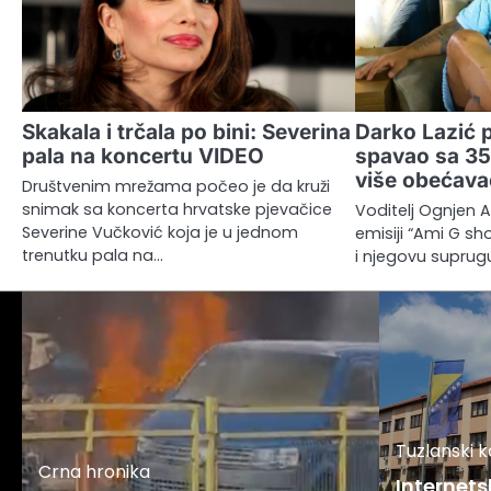
Skakala i trčala po bini: Severina
Darko Lazić p
pala na koncertu VIDEO
spavao sa 35
više obećava
Društvenim mrežama počeo je da kruži
snimak sa koncerta hrvatske pjevačice
Voditelj Ognjen A
Severine Vučković koja je u jednom
emisiji “Ami G s
trenutku pala na…
i njegovu suprugu
Tuzlanski 
Crna hronika
Internets