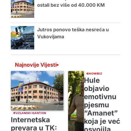
ostali bez više od 40.000 KM
Jutros ponovo teška nesreća u
Vukovijama
Najnovije Vijesti
SHOWBIZ
Hule
objavio
emotivnu
pjesmu
“Amanet”
TUZLANSKI KANTON
Internetska
koja je već
prevara u TK:
osvojila