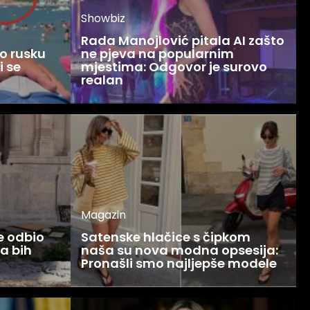
Showbiz
Rada Manojlović pitala AI zašto
o rusku
ne pjeva na popularnim
i se
mjestima: Odgovor je surovo
realan
Magazin
ce odbio
Satenske hlačice s čipkom
Ja bih
naša su nova modna opsesija:
Pronašli smo najljepše modele