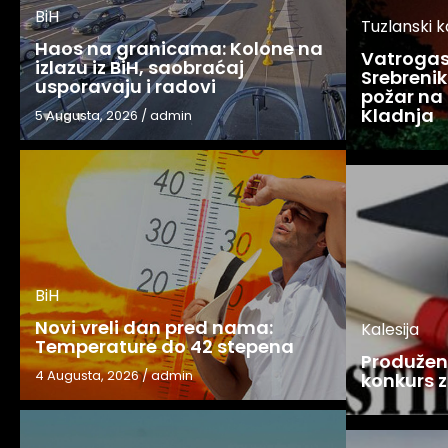
BiH
Tuzlanski 
Haos na granicama: Kolone na
Vatrogasc
izlazu iz BiH, saobraćaj
Srebreniku
usporavaju i radovi
požar na 
Kladnja
5 Augusta, 2026
/
admin
BiH
Novi vreli dan pred nama:
Kalesija
Temperature do 42 stepena
Produžen 
4 Augusta, 2026
/
admin
konkurs z