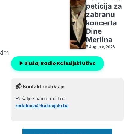
peticija za
zabranu
koncerta
Dine
Merlina
5 Augusta, 2026
čkim
▶️ Slušaj Radio Kalesijski Uživo
📬 Kontakt redakcije
Pošaljite nam e-mail na:
redakcija@kalesijski.ba