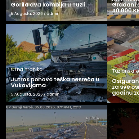
Gorila dva kombija u Tuzli
Građani o
40.000 K
5 Augusta, 2026
/
admin
Crna hronika
Tuzlanski 
Jutros ponovo teška nesreća u
Osigurani
Vukovijama
za sve os
godinu 
5 Augusta, 2026
/
admin