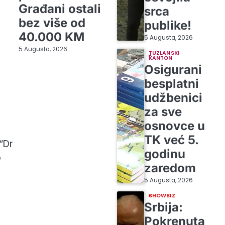
Građani ostali
srca
bez više od
publike!
40.000 KM
5 Augusta, 2026
5 Augusta, 2026
TUZLANSKI
KANTON
Osigurani
besplatni
udžbenici
za sve
osnovce u
TK već 5.
“Dr
godinu
e
zaredom
5 Augusta, 2026
SHOWBIZ
Srbija:
Pokrenuta