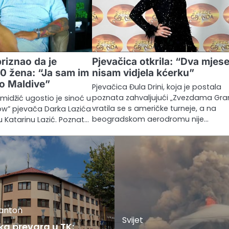
riznao da je
Pjevačica otkrila: “Dva mjes
0 žena: “Ja sam im
nisam vidjela kćerku”
o Maldive”
Pjevačica Đula Drini, koja je postala
poznata zahvaljujući „Zvezdama Gra
midžić ugostio je sinoć u
vratila se s američke turneje, a na
how” pjevača Darka Lazića
beogradskom aerodromu nije…
 Katarinu Lazić. Poznat…
kanton
Svijet
ka prevara u TK: