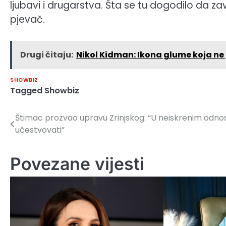
ljubavi i drugarstva. Šta se tu dogodilo da zav
pjevač.
Drugi čitaju:
Nikol Kidman: Ikona glume koja ne 
SHOWBIZ
Tagged
Showbiz
Štimac prozvao upravu Zrinjskog: “U neiskrenim odn
Navigacija
učestvovati”
članaka
Povezane vijesti