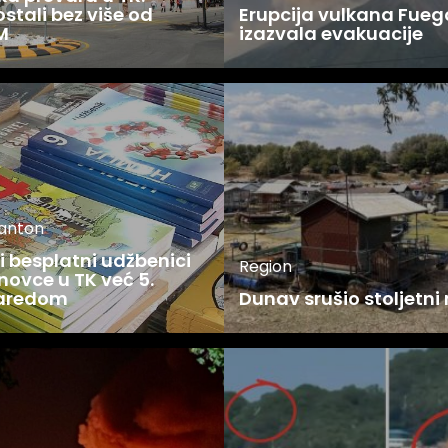
stali bez više od
Erupcija vulkana Fueg
M
izazvala evakuacije
kanton
 besplatni udžbenici
Region
novce u TK već 5.
zaredom
Dunav srušio stoljetni