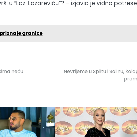
rši u “Lazi Lazareviću”? – izjavio je vidno potres
priznaje granice
osima neću
Nevrijeme u Splitu i Solinu, kola
prom