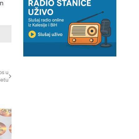
en
ps u
etu