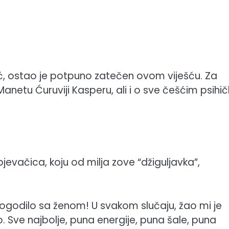
nić, ostao je potpuno zatečen ovom viješću. Za
anetu Ćuruviji Kasperu, ali i o sve češćim psihi
.
pjevačica, koju od milja zove “džiguljavka”,
dogodilo sa ženom! U svakom slučaju, žao mi je
. Sve najbolje, puna energije, puna šale, puna