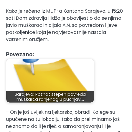
Kako je rečeno iz MUP-a Kantona Sarajevo, u 15:20
sati Dom zdravlja Ilidža je obavijestio da se njima
javio muškarac inicijala A.N. sa povredom lijeve
potkoljenice koja je najvjerovatnije nastala
vatrenim oružjem.
Povezano:
Sarajevo: Poznat stepen povreda
muškarca ranjenog u pucnjavi…
– On je još uvijek na ljekarskoj obradi. Kolege su
upućene na tu lokaciju, tako da preliminarno još
ne znamo da li je riječ o samoranjavanju ili je