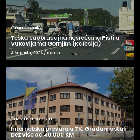
Crna hronika
Teška saobraćajna nesreća na Pisti u
Vukovijama Gornjim (Kalesija)
3 Augusta, 2026
/
admin
Tuzlanski kanton
Internetska prevara u TK: Građani ostali
bez više od 40.000 KM