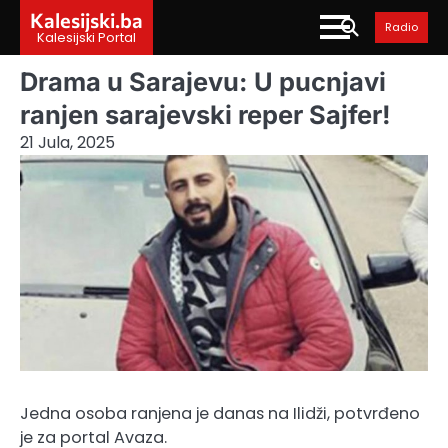
Skip
Kalesijski.ba
Radio
to
Kalesijski Portal
content
Drama u Sarajevu: U pucnjavi
ranjen sarajevski reper Sajfer!
21 Jula, 2025
Jedna osoba ranjena je danas na Ilidži, potvrđeno
je za portal Avaza.