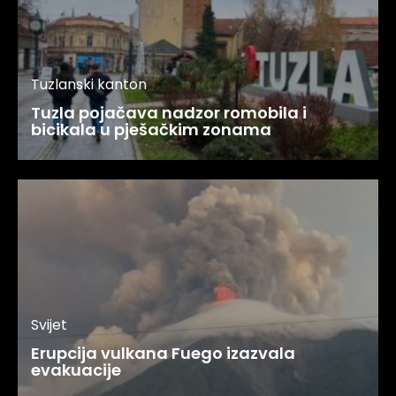
Tuzlanski kanton
Tuzla pojačava nadzor romobila i
bicikala u pješačkim zonama
Svijet
Erupcija vulkana Fuego izazvala
evakuacije