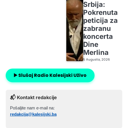
Srbija:
Pokrenuta
peticija za
zabranu
koncerta
Dine
Merlina
5 Augusta, 2026
▶️ Slušaj Radio Kalesijski Uživo
📬 Kontakt redakcije
Pošaljite nam e-mail na:
redakcija@kalesijski.ba