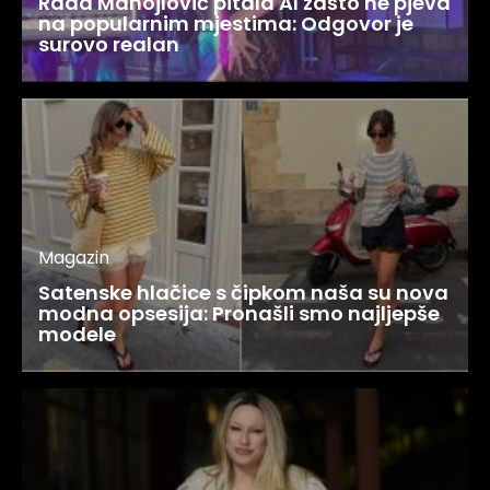
Rada Manojlović pitala AI zašto ne pjeva
na popularnim mjestima: Odgovor je
surovo realan
Magazin
Satenske hlačice s čipkom naša su nova
modna opsesija: Pronašli smo najljepše
modele