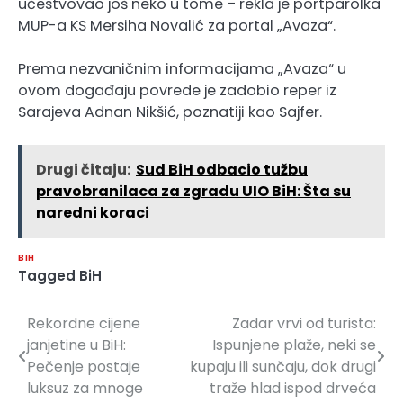
učestvovao još neko u tome – rekla je portparolka
MUP-a KS Mersiha Novalić za portal „Avaza“.
Prema nezvaničnim informacijama „Avaza“ u
ovom događaju povrede je zadobio reper iz
Sarajeva Adnan Nikšić, poznatiji kao Sajfer.
Drugi čitaju:
Sud BiH odbacio tužbu
pravobranilaca za zgradu UIO BiH: Šta su
naredni koraci
BIH
Tagged
BiH
Rekordne cijene
Zadar vrvi od turista:
Navigacija
janjetine u BiH:
Ispunjene plaže, neki se
članaka
Pečenje postaje
kupaju ili sunčaju, dok drugi
luksuz za mnoge
traže hlad ispod drveća