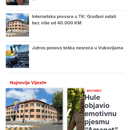
Internetska prevara u TK: Građani ostali
bez više od 40.000 KM
Jutros ponovo teška nesreća u Vukovijama
Najnovije Vijesti
SHOWBIZ
Hule
objavio
emotivnu
pjesmu
“Amanet”