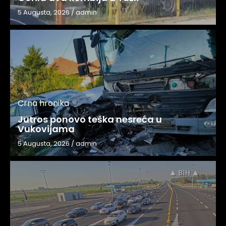
5 Augusta, 2026
/
admin
Crna hronika
Jutros ponovo teška nesreća u
Vukovijama
5 Augusta, 2026
/
admin