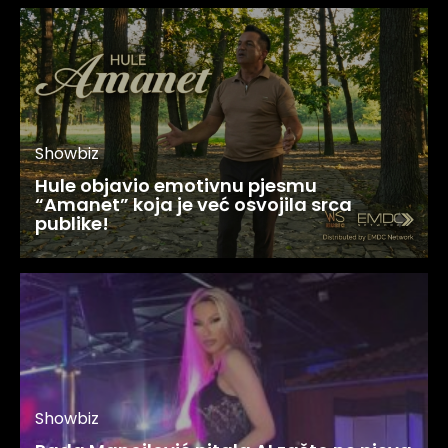
Showbiz
Hule objavio emotivnu pjesmu
“Amanet” koja je već osvojila srca
publike!
Showbiz