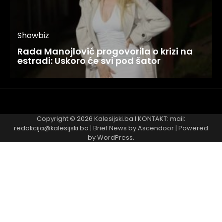
Showbiz
Rada Manojlović progovorila o krizi na
estradi: Uskoro će svi pod šator
Najnovije
Najčitanije
Copyright © 2026
Kalesijski.ba
I KONTAKT: mail:
redakcija@kalesijski.ba | Brief News by
Ascendoor
| Powered
by
WordPress
.