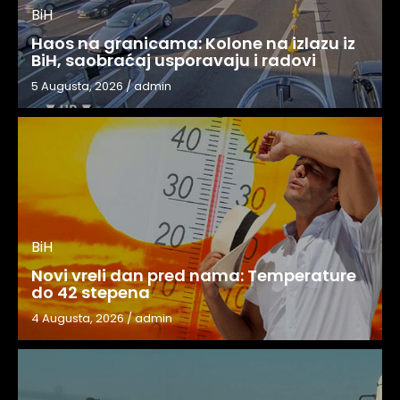
BiH
Haos na granicama: Kolone na izlazu iz
BiH, saobraćaj usporavaju i radovi
5 Augusta, 2026
/
admin
BiH
Novi vreli dan pred nama: Temperature
do 42 stepena
4 Augusta, 2026
/
admin