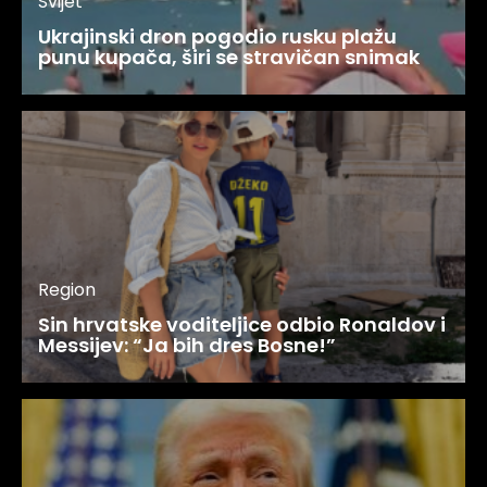
Svijet
Ukrajinski dron pogodio rusku plažu
punu kupača, širi se stravičan snimak
Region
Sin hrvatske voditeljice odbio Ronaldov i
Messijev: “Ja bih dres Bosne!”