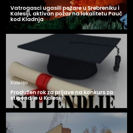
Vatrogasci ugasili požare u Srebreniku i
Kalesiji, aktivan požar na lokalitetu Pauč
kod Kladnja
Kalesija
Produžen rok za prijave na konkurs za
stipendije u Kalesiji