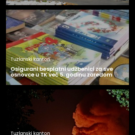
Tuzlanski kanton
Osigurani besplatni udžbenici za sve
osnovce u TK već 5. godinu zaredom
Tuzlanski kanton