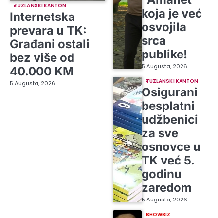
TUZLANSKI KANTON
koja je već
Internetska
osvojila
prevara u TK:
srca
Građani ostali
publike!
bez više od
5 Augusta, 2026
40.000 KM
TUZLANSKI KANTON
5 Augusta, 2026
Osigurani
besplatni
udžbenici
za sve
osnovce u
TK već 5.
godinu
zaredom
5 Augusta, 2026
SHOWBIZ