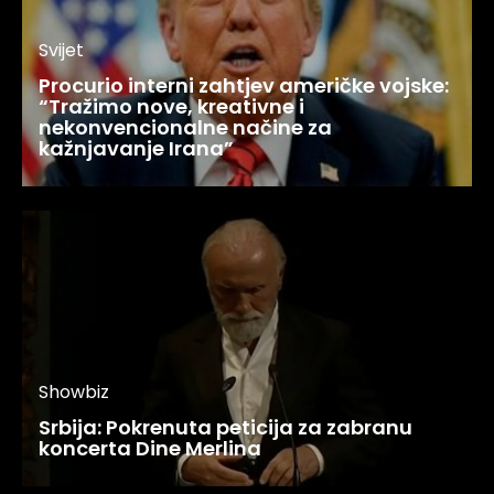
Svijet
Procurio interni zahtjev američke vojske:
“Tražimo nove, kreativne i
nekonvencionalne načine za
kažnjavanje Irana”
Showbiz
Srbija: Pokrenuta peticija za zabranu
koncerta Dine Merlina