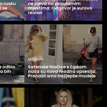
o rusku
ne pjeva na popularnim
i se
mjestima: Odgovor je surovo
realan
Magazin
ce odbio
Satenske hlačice s čipkom
Ja bih
naša su nova modna opsesija:
Pronašli smo najljepše modele