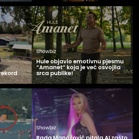
Showbiz
Hule objavio emotivnu pjesmu
“Amanet” koja je već osvojila
 rekord
srca publike!
Showbiz
Rada Manojlović pitala AI zašto