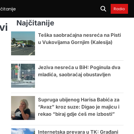
čitanije
Radio
Najčitanije
vi
Teška saobraćajna nesreća na Pisti
u Vukovijama Gornjim (Kalesija)
Jeziva nesreća u BiH: Poginula dva
mladića, saobraćaj obustavljen
Supruga ubijenog Harisa Babića za
“Avaz” kroz suze: Digao je majicu i
rekao “biraj gdje ćeš me izbosti”
Internetska prevara u TK: Građani