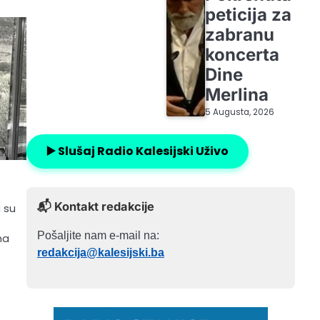
peticija za
zabranu
koncerta
Dine
Merlina
5 Augusta, 2026
▶️ Slušaj Radio Kalesijski Uživo
📬 Kontakt redakcije
i su
Pošaljite nam e-mail na:
ma
redakcija@kalesijski.ba