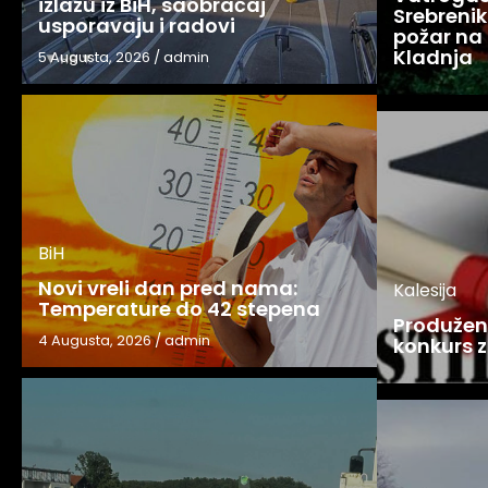
izlazu iz BiH, saobraćaj
Srebreniku
usporavaju i radovi
požar na 
Kladnja
5 Augusta, 2026
/
admin
BiH
Novi vreli dan pred nama:
Kalesija
Temperature do 42 stepena
Produžen 
4 Augusta, 2026
/
admin
konkurs z