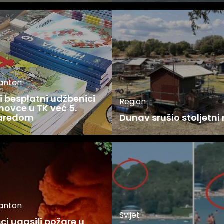
kanton
 besplatni udžbenici
Region
novce u TK već 5.
zaredom
Dunav srušio stoljetni
kanton
Svijet
i ugasili požare u