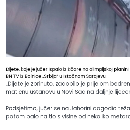
Dijete, koje je jučer ispalo iz žičare na olimpijskoj planin
BN TV iz Bolnice „Srbija“ u Istočnom Sarajevu.
„Dijete je zbrinuto, zadobilo je prijelom bedren
matičnu ustanovu u Novi Sad na daljnje liječenje
Podsjetimo, jučer se na Jahorini dogodio težak 
potom palo na tlo s visine od nekoliko metar