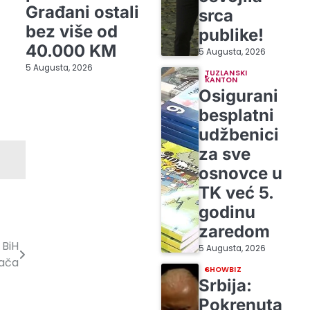
Građani ostali
srca
bez više od
publike!
40.000 KM
5 Augusta, 2026
5 Augusta, 2026
TUZLANSKI
KANTON
Osigurani
besplatni
udžbenici
za sve
osnovce u
TK već 5.
godinu
zaredom
 BiH
5 Augusta, 2026
Rača
SHOWBIZ
Srbija:
Pokrenuta