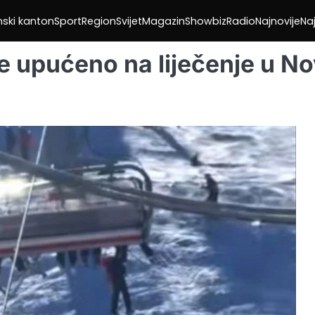
nski kanton
Sport
Region
Svijet
Magazin
Showbiz
Radio
Najnovije
Naj
re upućeno na liječenje u No