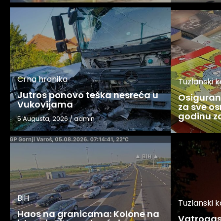
Crna hronika
Tuzlanski 
Jutros ponovo teška nesreća u
Osigurani
Vukovijama
za sve os
godinu 
5 Augusta, 2026
/
admin
BiH
Tuzlanski 
Haos na granicama: Kolone na
Vatrogasc