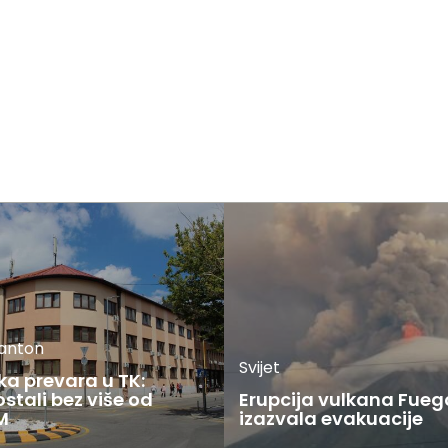
kanton
Svijet
ka prevara u TK:
stali bez više od
Erupcija vulkana Fueg
M
izazvala evakuacije