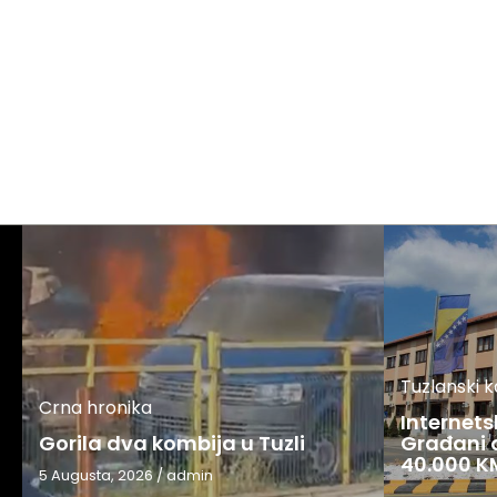
Tuzlanski 
Crna hronika
Internets
Gorila dva kombija u Tuzli
Građani o
40.000 K
5 Augusta, 2026
/
admin