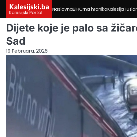
Skip
Kalesijski.ba
Naslovna
BiH
Crna hronika
Kalesija
Tuzla
to
Kalesijski Portal
content
Dijete koje je palo sa žiča
Sad
19 Februara, 2026