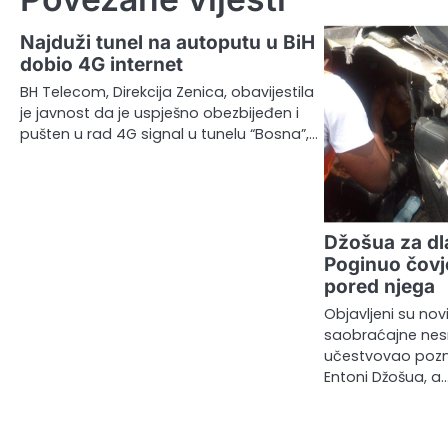
Najduži tunel na autoputu u BiH
dobio 4G internet
BH Telecom, Direkcija Zenica, obavijestila
je javnost da je uspješno obezbijeđen i
pušten u rad 4G signal u tunelu “Bosna”,…
Džošua za dl
Poginuo čovje
pored njega
Objavljeni su novi
saobraćajne nesre
učestvovao pozna
Entoni Džošua, a