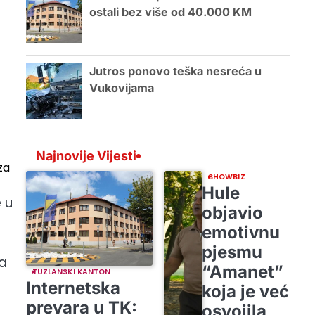
ostali bez više od 40.000 KM
Jutros ponovo teška nesreća u
Vukovijama
Najnovije Vijesti
za
SHOWBIZ
Hule
e u
objavio
emotivnu
pjesmu
 a
“Amanet”
TUZLANSKI KANTON
Internetska
koja je već
prevara u TK:
osvojila