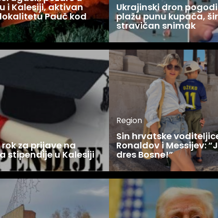
 i Kalesiji, aktivan
Ukrajinski dron pogodi
lokalitetu Pauč kod
plažu punu kupača, šir
stravičan snimak
Region
Sin hrvatske voditelji
rok za prijave na
Ronaldov i Messijev: “
a stipendije u Kalesiji
dres Bosne!”