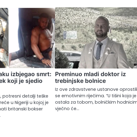
aku izbjegao smrt:
Preminuo mladi doktor iz
k koji je sjedio
trebinjske bolnice
Iz ove zdravstvene ustanove oprostil
se emotivnim riječima. “U tišini koja je
, potresni detalji teške
ostala za tobom, bolničkim hodnici
će u Nigeriji u kojoj je
vječno će…
ti britanski bokser
…