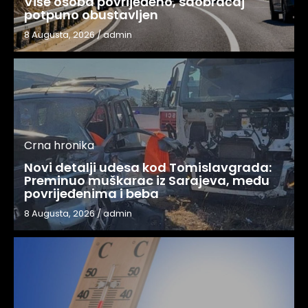
Više osoba povrijeđeno, saobraćaj
potpuno obustavljen
8 Augusta, 2026
/
admin
Crna hronika
Novi detalji udesa kod Tomislavgrada:
Preminuo muškarac iz Sarajeva, među
povrijeđenima i beba
8 Augusta, 2026
/
admin