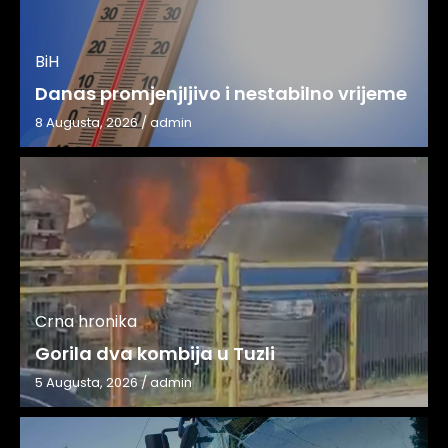
BiH
Danas promjenjljivo i nestabilno vrijeme
8 Augusta, 2026
/
admin
Crna hronika
Gorila dva kombija u Tuzli
5 Augusta, 2026
/
admin