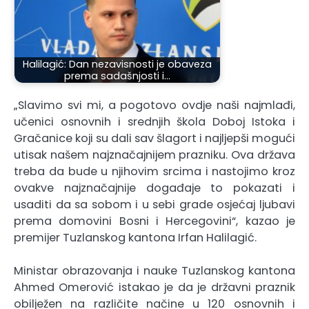
Halilagić: Dan nezavisnosti je obaveza
prema sadašnjosti i…
„Slavimo svi mi, a pogotovo ovdje naši najmlađi,
učenici osnovnih i srednjih škola Doboj Istoka i
Gračanice koji su dali sav šlagort i najljepši mogući
utisak našem najznačajnijem prazniku. Ova država
treba da bude u njihovim srcima i nastojimo kroz
ovakve najznačajnije događaje to pokazati i
usaditi da sa sobom i u sebi grade osjećaj ljubavi
prema domovini Bosni i Hercegovini“, kazao je
premijer Tuzlanskog kantona Irfan Halilagić.
Ministar obrazovanja i nauke Tuzlanskog kantona
Ahmed Omerović istakao je da je državni praznik
obilježen na različite načine u 120 osnovnih i