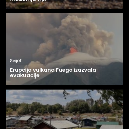
Svijet
Erupcija vulkana Fuego izazvala
evakuacije