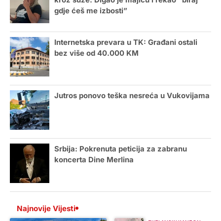
kroz suze: Digao je majicu i rekao “biraj
gdje ćeš me izbosti”
Internetska prevara u TK: Građani ostali
bez više od 40.000 KM
Jutros ponovo teška nesreća u Vukovijama
Srbija: Pokrenuta peticija za zabranu
koncerta Dine Merlina
Najnovije Vijesti