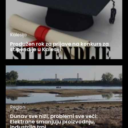
Kalesija
Produžen rok za prijave na konkurs za
stipendije u Kalesiji
Region
Dunav sve niži, problemi sve veći:
Elektrane smanjuju proizvodnju,
industrija trpi