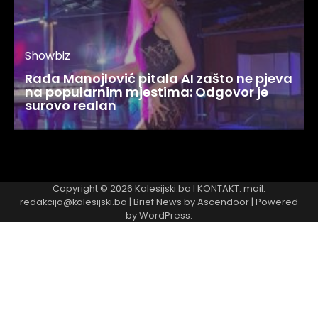
Showbiz
Rada Manojlović pitala AI zašto ne pjeva
na popularnim mjestima: Odgovor je
surovo realan
Najnovije
Najčitanije
Copyright © 2026
Kalesijski.ba
I KONTAKT: mail:
redakcija@kalesijski.ba | Brief News by
Ascendoor
| Powered
by
WordPress
.