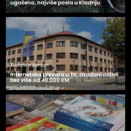
ugašeno, najviše posla u Kladnju
Tuzlanski kanton
Internetska prevara u TK: Građani ostali
bez više od 40.000 KM