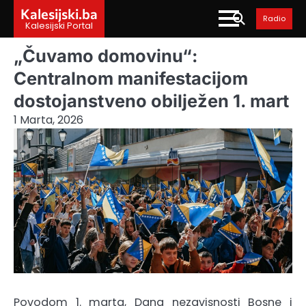
Skip
Kalesijski.ba
Radio
to
Kalesijski Portal
content
„Čuvamo domovinu“:
Centralnom manifestacijom
dostojanstveno obilježen 1. mart
1 Marta, 2026
Povodom 1. marta, Dana nezavisnosti Bosne i