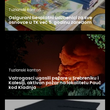
Tuzlanski kanton
Osigurani besplatni udžbenici za sve
osnovce u TK već 5. godinu zaredom
Tuzlanski kanton
Vatrogasci ugasili požare u Srebreniku i
Kalesiji, aktivan požar na lokalitetu Pauč
kod Kladnja