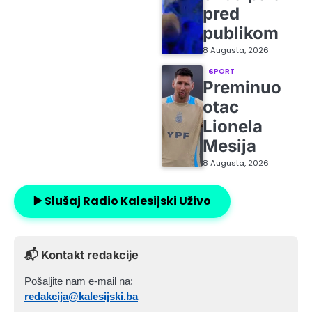
pred
publikom
8 Augusta, 2026
SPORT
Preminuo
otac
Lionela
Mesija
8 Augusta, 2026
▶️ Slušaj Radio Kalesijski Uživo
📬 Kontakt redakcije
Pošaljite nam e-mail na:
redakcija@kalesijski.ba