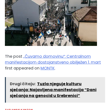
The post
„Čuvamo domovinu“: Centralnom
manifestacijom dostojanstveno obilježen 1. mart
first appeared on
MONTK
.
Drugi čitaju:
Tuzla njeguje kulturu
sjećanja: Najavljena manifestacija “Dani
sjećanja na genocid u Srebrenici”
TUZLANSKI KANTON