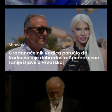
Showbiz
Gradonačelnik Vodica poručio da
Karleuša nije dobrodošla: Sporne njene
ranije izjave o Hrvatskoj