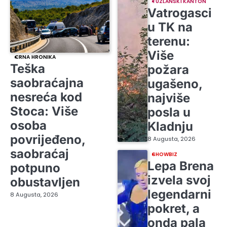
TUZLANSKI KANTON
Vatrogasci
u TK na
terenu:
Više
CRNA HRONIKA
Teška
požara
saobraćajna
ugašeno,
nesreća kod
najviše
Stoca: Više
posla u
osoba
Kladnju
povrijeđeno,
8 Augusta, 2026
saobraćaj
SHOWBIZ
Lepa Brena
potpuno
izvela svoj
obustavljen
legendarni
8 Augusta, 2026
pokret, a
onda pala