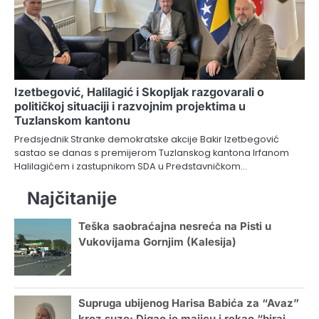
Izetbegović, Halilagić i Skopljak razgovarali o
političkoj situaciji i razvojnim projektima u
Tuzlanskom kantonu
Predsjednik Stranke demokratske akcije Bakir Izetbegović
sastao se danas s premijerom Tuzlanskog kantona Irfanom
Halilagićem i zastupnikom SDA u Predstavničkom…
Najčitanije
Teška saobraćajna nesreća na Pisti u
Vukovijama Gornjim (Kalesija)
Supruga ubijenog Harisa Babića za “Avaz”