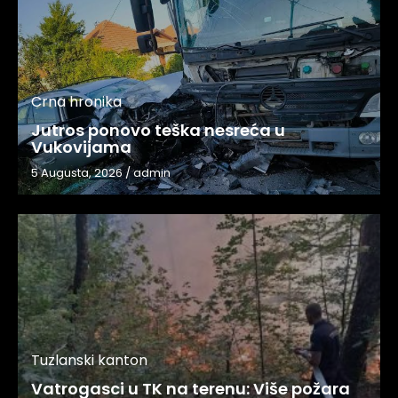
Crna hronika
Jutros ponovo teška nesreća u
Vukovijama
5 Augusta, 2026
/
admin
Tuzlanski kanton
Vatrogasci u TK na terenu: Više požara