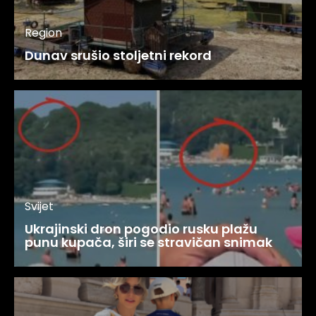
Region
Dunav srušio stoljetni rekord
Svijet
Ukrajinski dron pogodio rusku plažu
punu kupača, širi se stravičan snimak