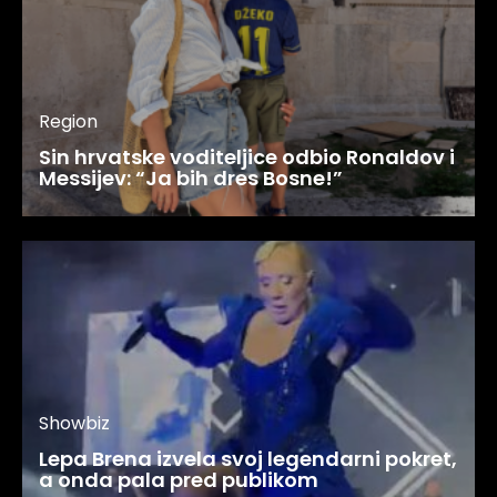
Region
Sin hrvatske voditeljice odbio Ronaldov i
Messijev: “Ja bih dres Bosne!”
Showbiz
Lepa Brena izvela svoj legendarni pokret,
a onda pala pred publikom