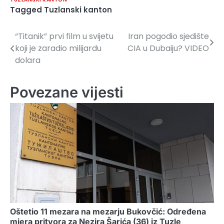
Tagged
Tuzlanski kanton
“Titanik” prvi film u svijetu
Iran pogodio sjedište
Navigacija
koji je zaradio milijardu
CIA u Dubaiju? VIDEO
članaka
dolara
Povezane vijesti
Oštetio 11 mezara na mezarju Bukovčić: Određena
mjera pritvora za Nezira Šarića (36) iz Tuzle