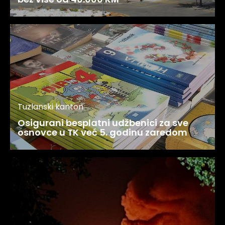
Tuzlanski kanton
Osigurani besplatni udžbenici za sve
osnovce u TK već 5. godinu zaredom