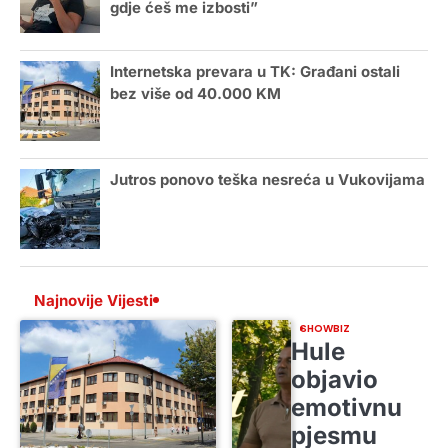
gdje ćeš me izbosti”
Internetska prevara u TK: Građani ostali
bez više od 40.000 KM
Jutros ponovo teška nesreća u Vukovijama
Najnovije Vijesti
SHOWBIZ
Hule
objavio
emotivnu
pjesmu