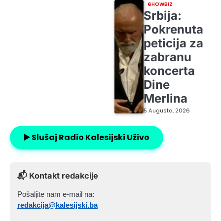
SHOWBIZ
Srbija:
Pokrenuta
peticija za
zabranu
koncerta
Dine
Merlina
5 Augusta, 2026
▶️ Slušaj Radio Kalesijski Uživo
📬 Kontakt redakcije
Pošaljite nam e-mail na:
redakcija@kalesijski.ba