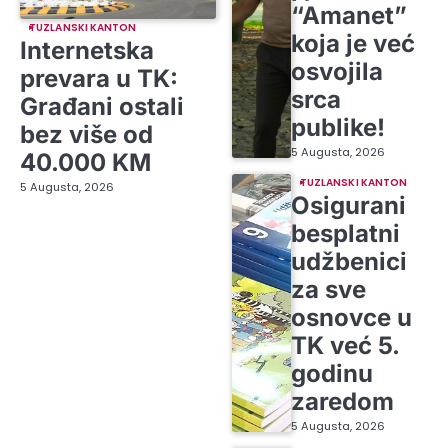
“Amanet”
TUZLANSKI KANTON
koja je već
Internetska
osvojila
prevara u TK:
srca
Građani ostali
publike!
bez više od
5 Augusta, 2026
40.000 KM
TUZLANSKI KANTON
5 Augusta, 2026
Osigurani
besplatni
udžbenici
za sve
osnovce u
TK već 5.
godinu
zaredom
5 Augusta, 2026