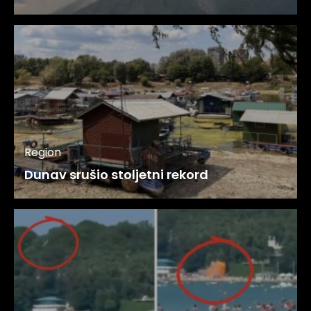
Region
Dunav srušio stoljetni rekord