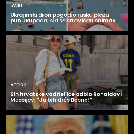
Svijet
Ukrajinski dron pogodio rusku plažu
punu kupača, širi se stravičan snimak
Region
Sin hrvatske voditeljice odbio Ronaldov i
Messijev: “Ja bih dres Bosne!”