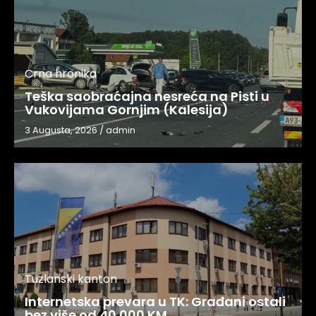
Crna hronika
Teška saobraćajna nesreća na Pisti u
Vukovijama Gornjim (Kalesija)
3 Augusta, 2026
/
admin
Tuzlanski kanton
Internetska prevara u TK: Građani ostali
bez više od 40.000 KM