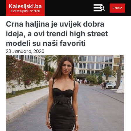
Skip
Kalesijski.ba
Radio
to
Kalesijski Portal
content
Crna haljina je uvijek dobra
ideja, a ovi trendi high street
modeli su naši favoriti
23 Januara, 2026