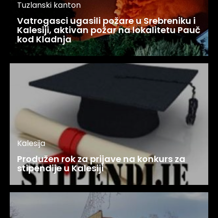
Tuzlanski kanton
Vatrogasci ugasili požare u Srebreniku i
Kalesiji, aktivan požar na lokalitetu Pauč
kod Kladnja
Kalesija
Produžen rok za prijave na konkurs za
stipendije u Kalesiji