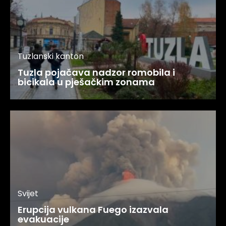
Tuzlanski kanton
Tuzla pojačava nadzor romobila i
bicikala u pješačkim zonama
Svijet
Erupcija vulkana Fuego izazvala
evakuacije