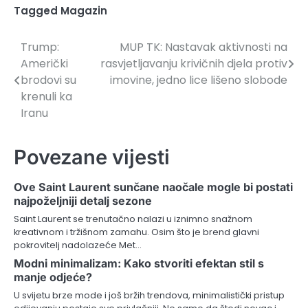
Tagged
Magazin
Trump:
MUP TK: Nastavak aktivnosti na
Navigacija
Američki
rasvjetljavanju krivičnih djela protiv
članaka
brodovi su
imovine, jedno lice lišeno slobode
krenuli ka
Iranu
Povezane vijesti
Ove Saint Laurent sunčane naočale mogle bi postati
najpoželjniji detalj sezone
Saint Laurent se trenutačno nalazi u iznimno snažnom
kreativnom i tržišnom zamahu. Osim što je brend glavni
pokrovitelj nadolazeće Met…
Modni minimalizam: Kako stvoriti efektan stil s
manje odjeće?
U svijetu brze mode i još bržih trendova, minimalistički pristup