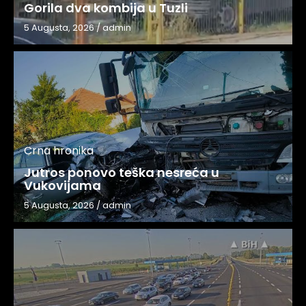
Gorila dva kombija u Tuzli
5 Augusta, 2026
/
admin
Crna hronika
Jutros ponovo teška nesreća u
Vukovijama
5 Augusta, 2026
/
admin