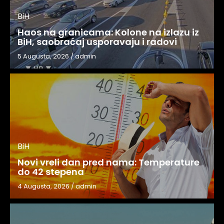
BiH
Haos na granicama: Kolone na izlazu iz
BiH, saobraćaj usporavaju i radovi
5 Augusta, 2026
/
admin
BiH
Novi vreli dan pred nama: Temperature
do 42 stepena
4 Augusta, 2026
/
admin