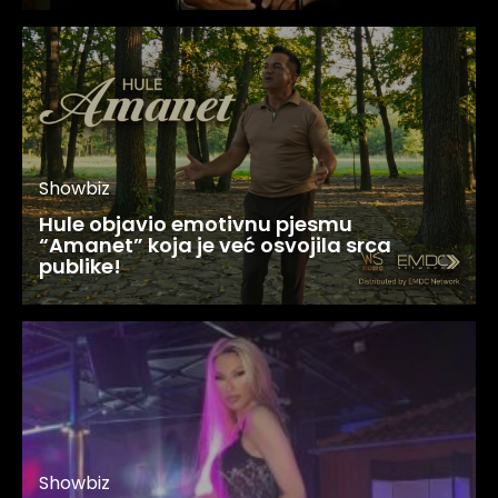
Showbiz
Hule objavio emotivnu pjesmu
“Amanet” koja je već osvojila srca
publike!
Showbiz