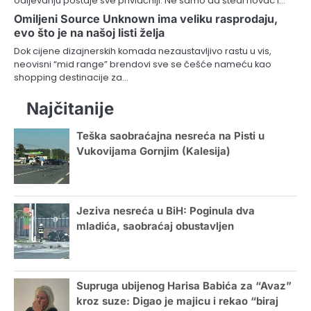
odijevanju postaje sve privlačniji. Ne samo da štedi novac i…
Omiljeni Source Unknown ima veliku rasprodaju,
evo što je na našoj listi želja
Dok cijene dizajnerskih komada nezaustavljivo rastu u vis,
neovisni “mid range” brendovi sve se češće nameću kao
shopping destinacije za…
Najčitanije
Teška saobraćajna nesreća na Pisti u
Vukovijama Gornjim (Kalesija)
Jeziva nesreća u BiH: Poginula dva
mladića, saobraćaj obustavljen
Supruga ubijenog Harisa Babića za “Avaz”
kroz suze: Digao je majicu i rekao “biraj