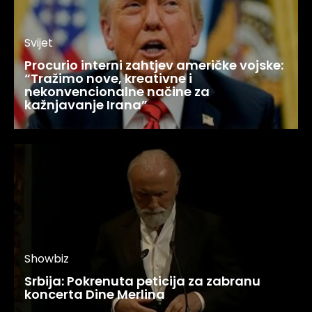
Svijet
Procurio interni zahtjev američke vojske:
“Tražimo nove, kreativne i
nekonvencionalne načine za
kažnjavanje Irana”
Showbiz
Srbija: Pokrenuta peticija za zabranu
koncerta Dine Merlina