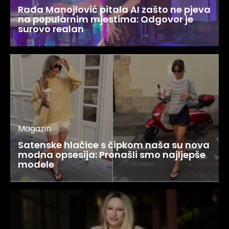
Rada Manojlović pitala AI zašto ne pjeva
na popularnim mjestima: Odgovor je
surovo realan
Magazin
Satenske hlačice s čipkom naša su nova
modna opsesija: Pronašli smo najljepše
modele