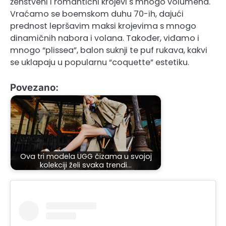
ženstveni i romantični krojevi s mnogo volumena.
Vraćamo se boemskom duhu 70-ih, dajući
prednost lepršavim maksi krojevima s mnogo
dinamičnih nabora i volana. Također, viđamo i
mnogo “plissea”, balon suknji te puf rukava, kakvi
se uklapaju u popularnu “coquette” estetiku.
Povezano:
Ova tri modela UGG čizama u svojoj
kolekciji želi svaka trendi…