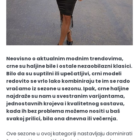
Neovisno o aktualnim modnim trendovima,
crne su haljine bile i ostale nezaobilazni klasici.
Bilo da su suptilni ili upečatljivi, crni modeli
redovito se vrlo lako kombiniraju te im se rado
vraćamo iz sezone u sezonu. Ipak, crne haljine
najdraže su nam u svestranim varijantama,
jednostavnih krojeva i kvalitetnog sastava,
kada ih bez problema možemo nositi u baš
svakoj prilici, bila ona dnevna ili večernja.
Ove sezone u ovoj kategoriji nastavljaju dominirati