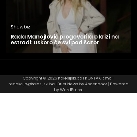
Showbiz
Rada Manojlović progovorila o krizi na
estradi: Uskoro će svi pod šator
Najnovije
Najčitanije
Copyright © 2026
Kalesijski.ba
I KONTAKT: mail:
redakcija@kalesijski.ba | Brief News by
Ascendoor
| Powered
by
WordPress
.