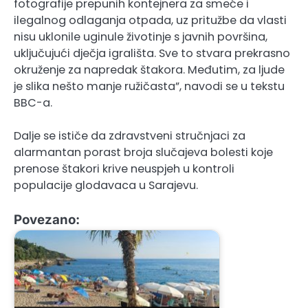
fotografije prepunih kontejnera za smeće i
ilegalnog odlaganja otpada, uz pritužbe da vlasti
nisu uklonile uginule životinje s javnih površina,
uključujući dječja igrališta. Sve to stvara prekrasno
okruženje za napredak štakora. Međutim, za ljude
je slika nešto manje ružičasta”, navodi se u tekstu
BBC-a.
Dalje se ističe da zdravstveni stručnjaci za
alarmantan porast broja slučajeva bolesti koje
prenose štakori krive neuspjeh u kontroli
populacije glodavaca u Sarajevu.
Povezano: