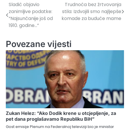
Sladić objavio
Trudnoća bez žrtvovanja
Navigacija
zanimljive podatke:
stila: Izdvojili smo najljepše
članaka
“Najsunčanije još od
komade za buduće mame
1910. godine…”
Povezane vijesti
Zukan Helez: “Ako Dodik krene u otcjepljenje, za
pet dana proglašavamo Republiku BiH”
Gost emisije Plenum na Federalnoj televiziji bio je ministar