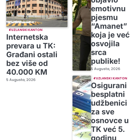
emotivnu
pjesmu
“Amanet”
TUZLANSKI KANTON
koja je već
Internetska
osvojila
prevara u TK:
srca
Građani ostali
publike!
bez više od
5 Augusta, 2026
40.000 KM
TUZLANSKI KANTON
5 Augusta, 2026
Osigurani
besplatni
udžbenici
za sve
osnovce u
TK već 5.
godinu