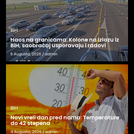
BiH
Haos na granicama: Kolone na izlazu iz
BiH, saobraćaj usporavaju i radovi
5 Augusta, 2026
/
admin
BiH
Novi vreli dan pred nama: Temperature
do 42 stepena
4 Augusta, 2026
/
admin