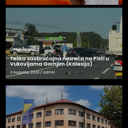
Crna hronika
Teška saobraćajna nesreća na Pisti u
Vukovijama Gornjim (Kalesija)
3 Augusta, 2026
/
admin