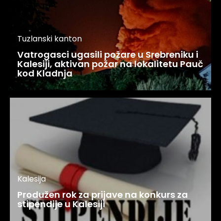
Tuzlanski kanton
Vatrogasci ugasili požare u Srebreniku i
Kalesiji, aktivan požar na lokalitetu Pauč
kod Kladnja
Kalesija
Produžen rok za prijave na konkurs za
stipendije u Kalesiji