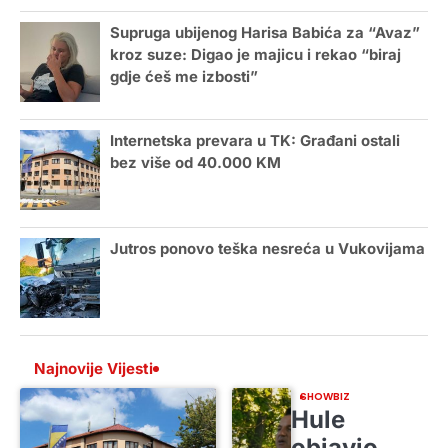
Supruga ubijenog Harisa Babića za “Avaz”
kroz suze: Digao je majicu i rekao “biraj
gdje ćeš me izbosti”
Internetska prevara u TK: Građani ostali
bez više od 40.000 KM
Jutros ponovo teška nesreća u Vukovijama
Najnovije Vijesti
SHOWBIZ
Hule
objavio