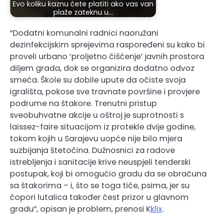
Evo koliku kaznu ćete platiti ako vas van
plaže zateknu u…
“Dodatni komunalni radnici naoružani
dezinfekcijskim sprejevima raspoređeni su kako bi
proveli urbano ‘proljetno čišćenje’ javnih prostora
diljem grada, dok se organizira dodatno odvoz
smeća. Škole su dobile upute da očiste svoja
igrališta, pokose sve travnate površine i provjere
podrume na štakore. Trenutni pristup
sveobuhvatne akcije u oštroj je suprotnosti s
laissez-faire situacijom iz protekle dvije godine,
tokom kojih u Sarajevu uopće nije bilo mjera
suzbijanja štetočina. Dužnosnici za radove
istrebljenja i sanitacije krive neuspjeli tenderski
postupak, koji bi omogućio gradu da se obračuna
sa štakorima – i, što se toga tiče, psima, jer su
čopori lutalica također čest prizor u glavnom
gradu”, opisan je problem, prenosi K
klix
.