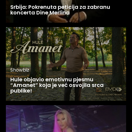
Srbija: Pokrenuta peticija za zabranu
koncerta Dine Merlina
Showbiz
Hule objavio emotivnu pjesmu
“Amanet” koja je već osvojila srca
publike!