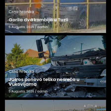
Crna hronika
Gorila dva kombija u Tuzli
5 Augusta, 2026
/
admin
Crna hronika
Jutros ponovo teška nesreća u
Vukovijama
5 Augusta, 2026
/
admin