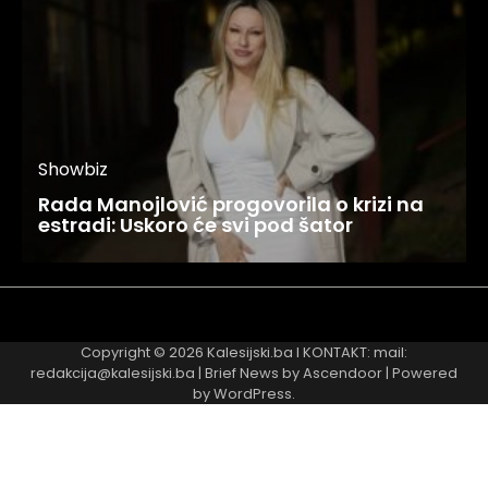
Showbiz
Rada Manojlović progovorila o krizi na
estradi: Uskoro će svi pod šator
Najnovije
Najčitanije
Copyright © 2026
Kalesijski.ba
I KONTAKT: mail:
redakcija@kalesijski.ba | Brief News by
Ascendoor
| Powered
by
WordPress
.