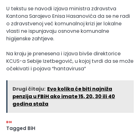
U tekstu se navodi izjava ministra zdravstva
Kantona Sarajevo Enisa Hasanovića da se ne radi
o zdravstvenoj već komunalnoj krizi jer lokalne
vlasti ne ispunjavaju osnovne komunalne
higijenske zahtjeve.
Na kraju je prenesena i izjava bivše direktorice
KCUS-a Sebije Izetbegović, u kojoj tvrdi da se može
očekivati i pojava “hantavirusa”
Drugi čitaju:
Evo kolika će biti najniža
penzija u FBiH ako imate 15, 20, 30 ili 40
godina staža
BIH
Tagged
BiH