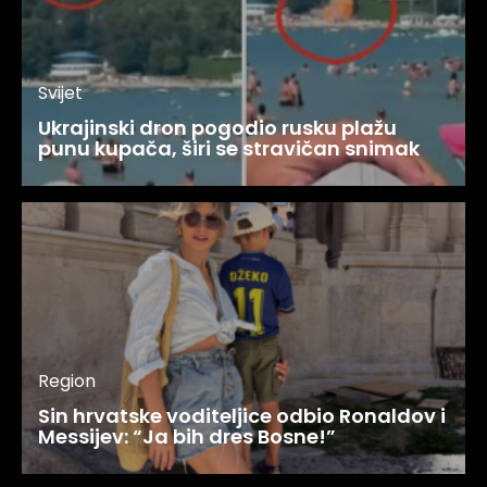
Svijet
Ukrajinski dron pogodio rusku plažu
punu kupača, širi se stravičan snimak
Region
Sin hrvatske voditeljice odbio Ronaldov i
Messijev: “Ja bih dres Bosne!”