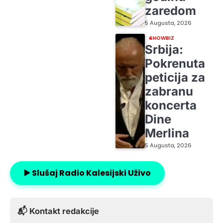
zaredom
5 Augusta, 2026
SHOWBIZ
Srbija:
Pokrenuta
peticija za
zabranu
koncerta
Dine
Merlina
5 Augusta, 2026
▶️ Slušaj Radio Kalesijski Uživo
📬 Kontakt redakcije