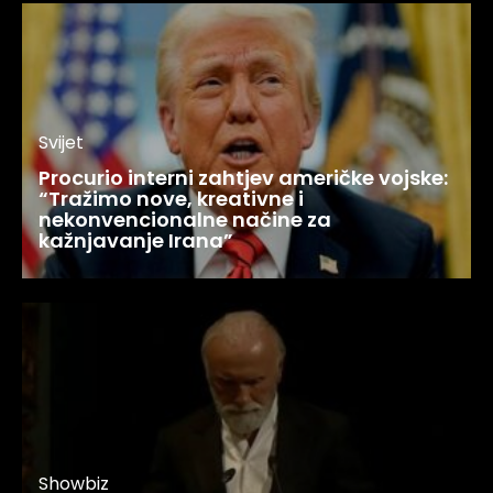
Svijet
Procurio interni zahtjev američke vojske:
“Tražimo nove, kreativne i
nekonvencionalne načine za
kažnjavanje Irana”
Showbiz