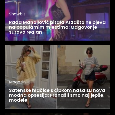
Showbiz
Rada Manojlović pitala AI zašto ne pjeva
na popularnim mjestima: Odgovor je
surovo realan
Magazin
Satenske hlačice s čipkom naša su nova
modna opsesija: Pronašli smo najljepše
modele