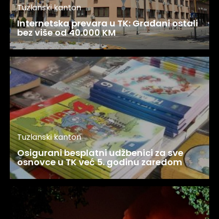
Tuzlanski kanton
Internetska prevara u TK: Građani ostali
bez više od 40.000 KM
Tuzlanski kanton
Osigurani besplatni udžbenici za sve
osnovce u TK već 5. godinu zaredom