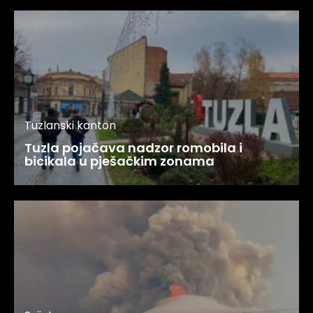
Tuzlanski kanton
Tuzla pojačava nadzor romobila i
bicikala u pješačkim zonama