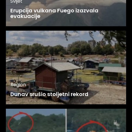
Svijet
Erupcija vulkana Fuego izazvala
evakuacije
Region
Dunav srušio stoljetni rekord