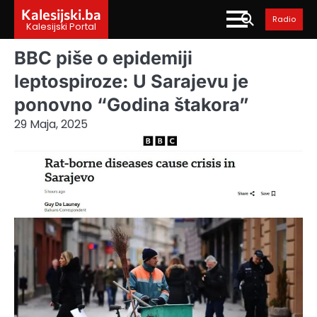
Skip
Kalesijski.ba
Radio
to
Kalesijski Portal
content
BBC piše o epidemiji
leptospiroze: U Sarajevu je
ponovno “Godina štakora”
29 Maja, 2025