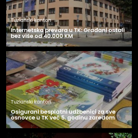
Tuzlanski kanton
Internetska prevara u TK: Građani ostali
bez više od 40.000 KM
Tuzlanski kanton
Osigurani besplatni udžbenici za sve
osnovce u TK već 5. godinu zaredom