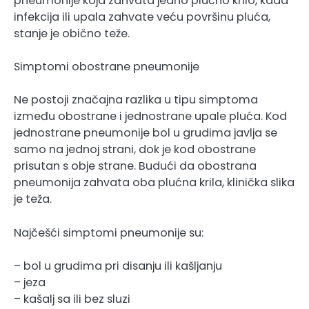
pneumonije koja zahvata jedno plućno krilo, kada
infekcija ili upala zahvate veću površinu pluća,
stanje je obično teže.
Simptomi obostrane pneumonije
Ne postoji značajna razlika u tipu simptoma
između obostrane i jednostrane upale pluća. Kod
jednostrane pneumonije bol u grudima javlja se
samo na jednoj strani, dok je kod obostrane
prisutan s obje strane. Budući da obostrana
pneumonija zahvata oba plućna krila, klinička slika
je teža.
Najčešći simptomi pneumonije su:
– bol u grudima pri disanju ili kašljanju
– jeza
– kašalj sa ili bez sluzi