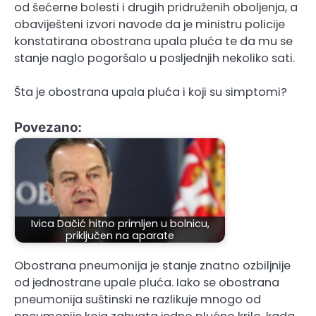
od šećerne bolesti i drugih pridruženih oboljenja, a
obaviješteni izvori navode da je ministru policije
konstatirana obostrana upala pluća te da mu se
stanje naglo pogoršalo u posljednjih nekoliko sati.
Šta je obostrana upala pluća i koji su simptomi?
Povezano:
Ivica Dačić hitno primljen u bolnicu,
priključen na aparate
Obostrana pneumonija je stanje znatno ozbiljnije
od jednostrane upale pluća. Iako se obostrana
pneumonija suštinski ne razlikuje mnogo od