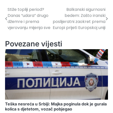
Stiže topliji period?
Balkanski sigurnosni
Navigacija
Danas “udara” drugo
bedem: Zašto iranski
članaka
džemre i prema
poslijeratni zaokret prema
vjerovanju mijenja sve
Europi prijeti Europskoj uniji
Povezane vijesti
Teška nesreća u Srbiji: Majka poginula dok je gurala
kolica s djetetom, vozač pobjegao