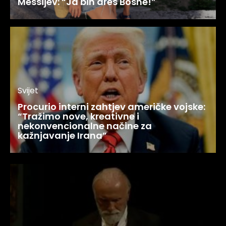
Messijev: “Ja bih dres Bosne!”
Svijet
Procurio interni zahtjev američke vojske:
“Tražimo nove, kreativne i
nekonvencionalne načine za
kažnjavanje Irana”