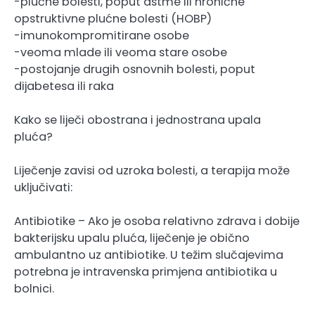
-plućne bolesti, poput astme ili hronične
opstruktivne plućne bolesti (HOBP)
-imunokompromitirane osobe
-veoma mlade ili veoma stare osobe
-postojanje drugih osnovnih bolesti, poput
dijabetesa ili raka
Kako se liječi obostrana i jednostrana upala
pluća?
Liječenje zavisi od uzroka bolesti, a terapija može
uključivati:
Antibiotike – Ako je osoba relativno zdrava i dobije
bakterijsku upalu pluća, liječenje je obično
ambulantno uz antibiotike. U težim slučajevima
potrebna je intravenska primjena antibiotika u
bolnici.