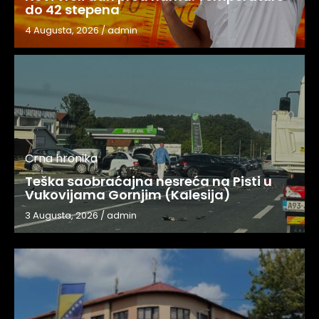
do 42 stepena
4 Augusta, 2026
/
admin
Crna hronika
Teška saobraćajna nesreća na Pisti u
Vukovijama Gornjim (Kalesija)
3 Augusta, 2026
/
admin