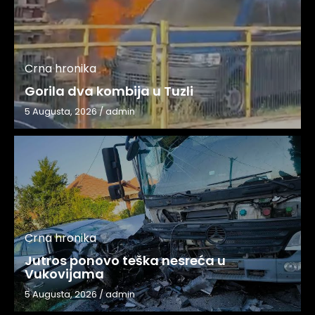
Crna hronika
Gorila dva kombija u Tuzli
5 Augusta, 2026
/
admin
Crna hronika
Jutros ponovo teška nesreća u
Vukovijama
5 Augusta, 2026
/
admin