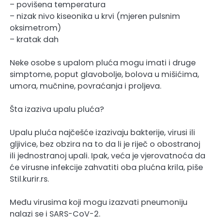
– povišena temperatura
– nizak nivo kiseonika u krvi (mjeren pulsnim
oksimetrom)
– kratak dah
Neke osobe s upalom pluća mogu imati i druge
simptome, poput glavobolje, bolova u mišićima,
umora, mučnine, povraćanja i proljeva.
Šta izaziva upalu pluća?
Upalu pluća najčešće izazivaju bakterije, virusi ili
gljivice, bez obzira na to da li je riječ o obostranoj
ili jednostranoj upali. Ipak, veća je vjerovatnoća da
će virusne infekcije zahvatiti oba plućna krila, piše
Stil.kurir.rs.
Među virusima koji mogu izazvati pneumoniju
nalazi se i SARS-CoV-2.