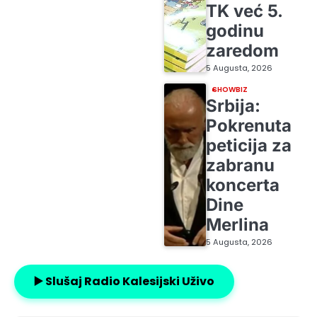
TK već 5.
godinu
zaredom
5 Augusta, 2026
SHOWBIZ
Srbija:
Pokrenuta
peticija za
zabranu
koncerta
Dine
Merlina
5 Augusta, 2026
▶️ Slušaj Radio Kalesijski Uživo