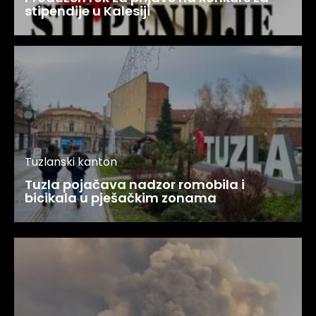
stipendije u Kalesiji
Tuzlanski kanton
Tuzla pojačava nadzor romobila i
bicikala u pješačkim zonama