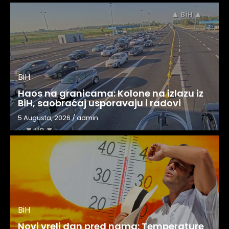
BiH
Haos na granicama: Kolone na izlazu iz
BiH, saobraćaj usporavaju i radovi
5 Augusta, 2026
/
admin
BiH
Novi vreli dan pred nama: Temperature