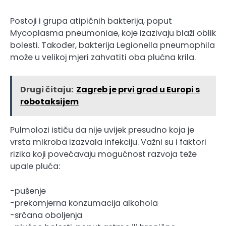
Postoji i grupa atipičnih bakterija, poput
Mycoplasma pneumoniae, koje izazivaju blaži oblik
bolesti. Također, bakterija Legionella pneumophila
može u velikoj mjeri zahvatiti oba plućna krila.
Drugi čitaju:
Zagreb je prvi grad u Europi s
robotaksijem
Pulmolozi ističu da nije uvijek presudno koja je
vrsta mikroba izazvala infekciju. Važni su i faktori
rizika koji povećavaju mogućnost razvoja teže
upale pluća:
-pušenje
-prekomjerna konzumacija alkohola
-srčana oboljenja