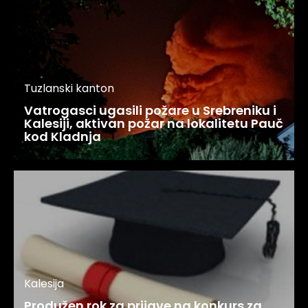
Tuzlanski kanton
Vatrogasci ugasili požare u Srebreniku i
Kalesiji, aktivan požar na lokalitetu Pauč
kod Kladnja
Kalesija
Produžen rok za prijave na konkurs za