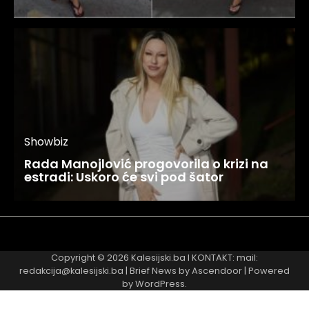
Showbiz
Rada Manojlović progovorila o krizi na
estradi: Uskoro će svi pod šator
Najnovije
Najčitanije
Copyright © 2026
Kalesijski.ba
I KONTAKT: mail:
redakcija@kalesijski.ba | Brief News by
Ascendoor
| Powered
by
WordPress
.