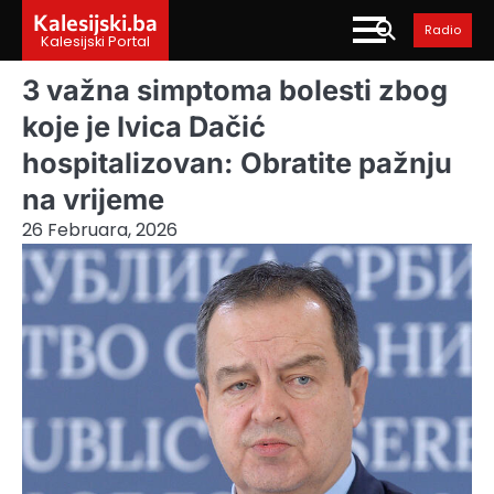
Skip
Kalesijski.ba
Radio
to
Kalesijski Portal
content
3 važna simptoma bolesti zbog
koje je Ivica Dačić
hospitalizovan: Obratite pažnju
na vrijeme
26 Februara, 2026