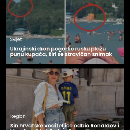
Svijet
Ukrajinski dron pogodio rusku plažu
punu kupača, širi se stravičan snimak
Region
Sin hrvatske voditeljice odbio Ronaldov i