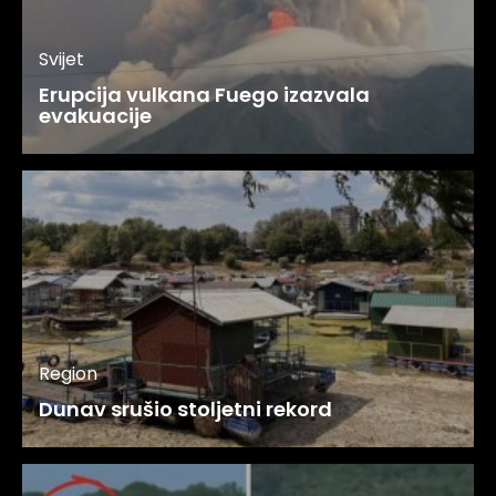
Svijet
Erupcija vulkana Fuego izazvala
evakuacije
Region
Dunav srušio stoljetni rekord