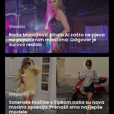
Showbiz
Rada Manojlović pitala AI zašto ne pjeva
na popularnim mjestima: Odgovor je
surovo realan
Magazin
Satenske hlačice s čipkom naša su nova
modna opsesija: Pronašli smo najljepše
modele