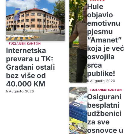
Hule
objavio
emotivnu
pjesmu
“Amanet”
TUZLANSKI KANTON
koja je već
Internetska
osvojila
prevara u TK:
srca
Građani ostali
publike!
bez više od
5 Augusta, 2026
40.000 KM
TUZLANSKI KANTON
5 Augusta, 2026
Osigurani
besplatni
udžbenici
za sve
osnovce u