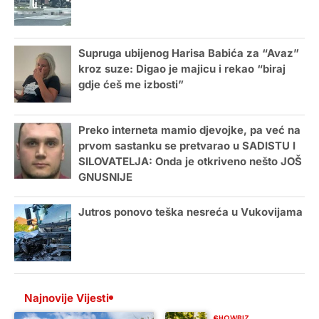
Supruga ubijenog Harisa Babića za “Avaz”
kroz suze: Digao je majicu i rekao “biraj
gdje ćeš me izbosti”
Preko interneta mamio djevojke, pa već na
prvom sastanku se pretvarao u SADISTU I
SILOVATELJA: Onda je otkriveno nešto JOŠ
GNUSNIJE
Jutros ponovo teška nesreća u Vukovijama
Najnovije Vijesti
SHOWBIZ