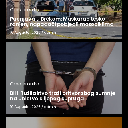
Crna hronika
Pucnjava u Brčkom: Muškarac teško
ranjen, napadači pobjegli motociklima
10 Augusta, 2026
/
admin
Crna hronika
BiH: Tužilaštvo traži pritvor zbog sumnje
na ubistvo slijepog supruga
10 Augusta, 2026
/
admin