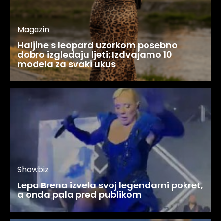
Magazin
Haljine s leopard uzorkom posebno
dobro izgledaju ljeti: Izdvajamo 10
modela za svaki ukus
Showbiz
Lepa Brena izvela svoj legendarni pokret,
a onda pala pred publikom