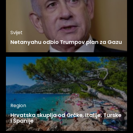
Svijet
Netanyahu odbio Trumpov plan za Gazu
Region
Hrvatska skuplja od Grčke, Italije, Turske
i Španije