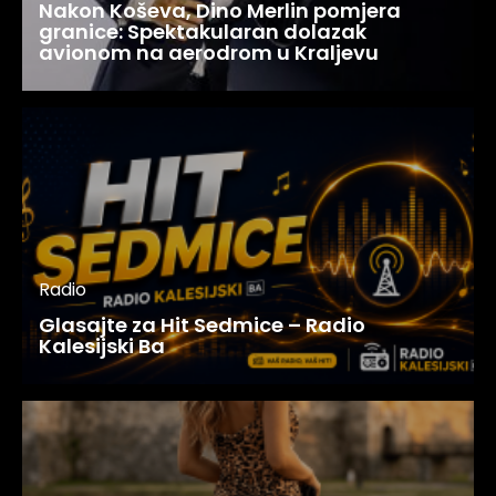
Nakon Koševa, Dino Merlin pomjera
granice: Spektakularan dolazak
avionom na aerodrom u Kraljevu
Radio
Glasajte za Hit Sedmice – Radio
Kalesijski Ba