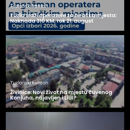
Tuzlanski kanton
Tuzla traži operatere za biračka mjesta:
Naknada 310 KM, rok 21. august
Tuzlanski kanton
Živinice: Novi život na mjestu čuvenog
Konjuha, najavljen i Lidl?