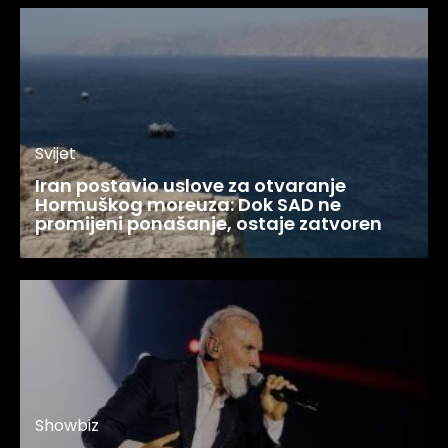
Svijet
Iran postavio uslove za otvaranje
Hormuškog moreuza: Dok SAD ne
promijeni ponašanje, ostaje zatvoren
Showbiz