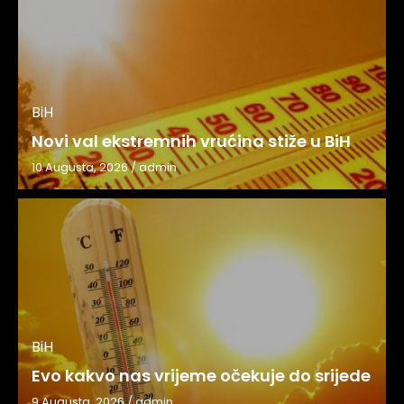
BiH
Novi val ekstremnih vrućina stiže u BiH
10 Augusta, 2026
/
admin
BiH
Evo kakvo nas vrijeme očekuje do srijede
9 Augusta, 2026
/
admin