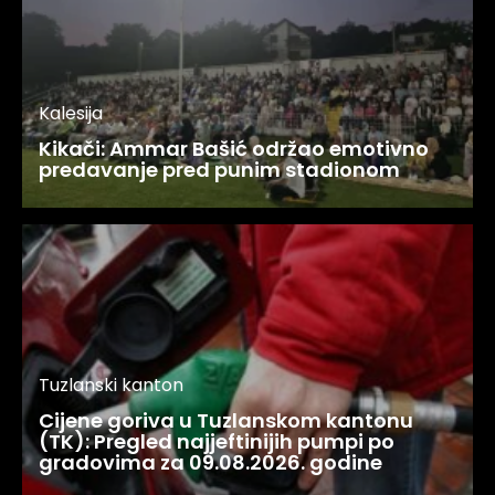
Kalesija
Kikači: Ammar Bašić održao emotivno
predavanje pred punim stadionom
Tuzlanski kanton
Cijene goriva u Tuzlanskom kantonu
(TK): Pregled najjeftinijih pumpi po
gradovima za 09.08.2026. godine