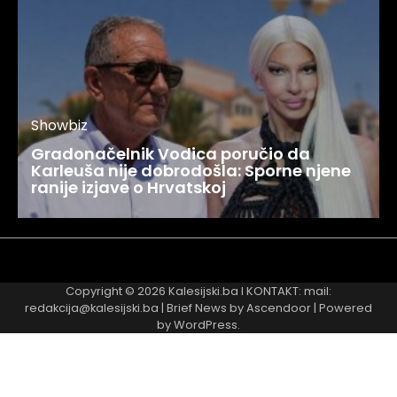
Showbiz
Gradonačelnik Vodica poručio da
Karleuša nije dobrodošla: Sporne njene
ranije izjave o Hrvatskoj
Najnovije
Najčitanije
Copyright © 2026
Kalesijski.ba
I KONTAKT: mail:
redakcija@kalesijski.ba | Brief News by
Ascendoor
| Powered
by
WordPress
.