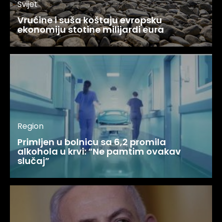
Svijet
Vrućine i suša koštaju evropsku
ekonomiju stotine milijardi eura
Region
Primljen u bolnicu sa 6,2 promila
alkohola u krvi: “Ne pamtim ovakav
slučaj”