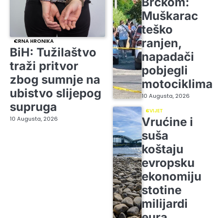
Brčkom:
Muškarac
teško
ranjen,
CRNA HRONIKA
BiH: Tužilaštvo
napadači
traži pritvor
pobjegli
zbog sumnje na
motociklima
ubistvo slijepog
10 Augusta, 2026
supruga
SVIJET
10 Augusta, 2026
Vrućine i
suša
koštaju
evropsku
ekonomiju
stotine
milijardi
eura