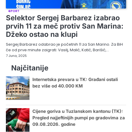
SPORT
Selektor Sergej Barbarez izabrao
prvih 11 za meč protiv San Marina:
Džeko ostao na klupi
Sergej Barbarez odabrao je početnih 11 za San Marino. Za BiH
će od prve minute zaigrati: Vasilj, Malić, Katić, Barišić,…
7 Juna, 2025
Najčitanije
Internetska prevara u TK: Građani ostali
bez više od 40.000 KM
Cijene goriva u Tuzlanskom kantonu (TK):
Pregled najjeftinijih pumpi po gradovima za
09.08.2026. godine