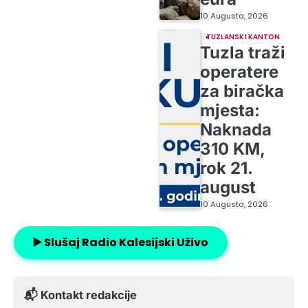
10 Augusta, 2026
TUZLANSKI KANTON
Tuzla traži
operatere
za biračka
mjesta:
Naknada
310 KM,
rok 21.
august
10 Augusta, 2026
▶️ Slušaj Radio Kalesijski Uživo
📬 Kontakt redakcije